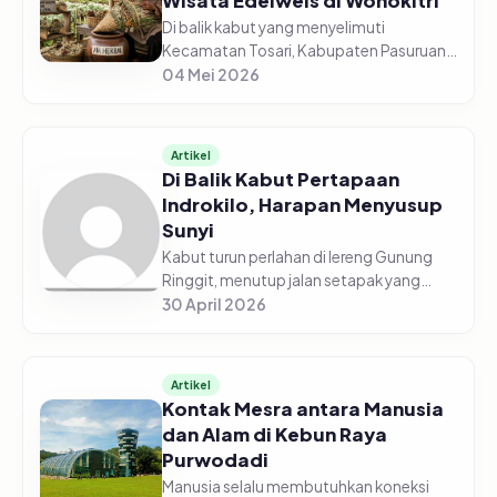
Wisata Edelweis di Wonokitri
Di balik kabut yang menyelimuti
Kecamatan Tosari, Kabupaten Pasuruan,
tersimpan hamparan kebun edelweis
04 Mei 2026
beraneka warna. Bertempat di ketinggian
1.900 mdpl, Desa Wisata Edelweis Won...
Artikel
Di Balik Kabut Pertapaan
Indrokilo, Harapan Menyusup
Sunyi
Kabut turun perlahan di lereng Gunung
Ringgit, menutup jalan setapak yang
berliku seolah menyisakan ruang bagi
30 April 2026
langkah-langkah yang sungguh-sungguh
ingin datang. Di antara pepohona...
Artikel
Kontak Mesra antara Manusia
dan Alam di Kebun Raya
Purwodadi
Manusia selalu membutuhkan koneksi