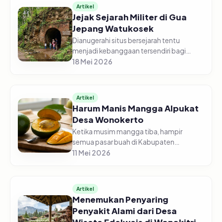
Artikel
Jejak Sejarah Militer di Gua
Jepang Watukosek
Dianugerahi situs bersejarah tentu
menjadi kebanggaan tersendiri bagi
masyarakat Kabupaten Pasuruan. Di kaki
18 Mei 2026
Gunung Perahu Dusun Ngelawang, Desa
Watukosek, Kecamatan Gempol inilah...
Artikel
Harum Manis Mangga Alpukat
Desa Wonokerto
Ketika musim mangga tiba, hampir
semua pasar buah di Kabupaten
Pasuruan turut menjajakan. Dari
11 Mei 2026
banyaknya jenis mangga, mangga
alpukat Desa Wonokerto, Kecamatan
Sukorejo selalu menj...
Artikel
Menemukan Penyaring
Penyakit Alami dari Desa