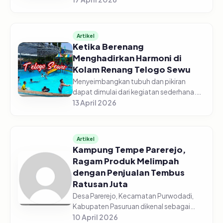
yang tumbuh di tanah subur pegunungan,
buah berduri itu jatuh satu per s...
Artikel
Ketika Berenang
Menghadirkan Harmoni di
Kolam Renang Telogo Sewu
Menyeimbangkan tubuh dan pikiran
dapat dimulai dari kegiatan sederhana.
Menyambangi Kolam Renang Telogo
13 April 2026
Sewu di Pandaan, Kabupaten Pasuruan
contohnya. Solusi bagi pengunjung yang
i...
Artikel
Kampung Tempe Parerejo,
Ragam Produk Melimpah
dengan Penjualan Tembus
Ratusan Juta
Desa Parerejo, Kecamatan Purwodadi,
Kabupaten Pasuruan dikenal sebagai
salah satu sentra produksi tempe yang
10 April 2026