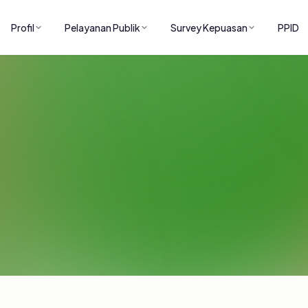
Profil
Pelayanan Publik
Survey Kepuasan
PPID
ARTIKEL
Artikel dan publikasi dari instansi.
Home
/
Artikel