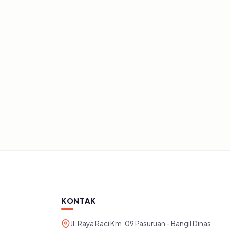
SEMUA ARTIKEL
Artikel dan publikasi dari instansi.
KONTAK
Jl. Raya Raci Km. 09 Pasuruan - Bangil Dinas