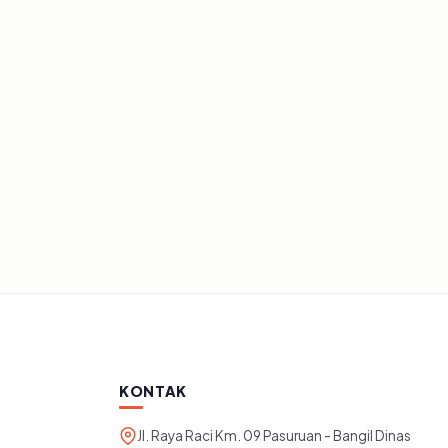
SEMUA ARTIKEL
Artikel dan publikasi dari instansi.
KONTAK
Jl. Raya Raci Km. 09 Pasuruan - Bangil Dinas