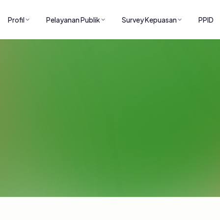
Profil
Pelayanan Publik
Survey Kepuasan
PPID
ARTIKEL
Artikel dan publikasi dari instansi.
Home
/
Artikel