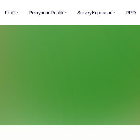
Profil
Pelayanan Publik
Survey Kepuasan
PPID
ARTIKEL
Artikel dan publikasi dari instansi.
Home
/
Artikel