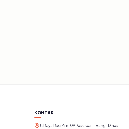
SEMUA ARTIKEL
Artikel dan publikasi dari instansi.
KONTAK
Jl. Raya Raci Km. 09 Pasuruan - Bangil Dinas