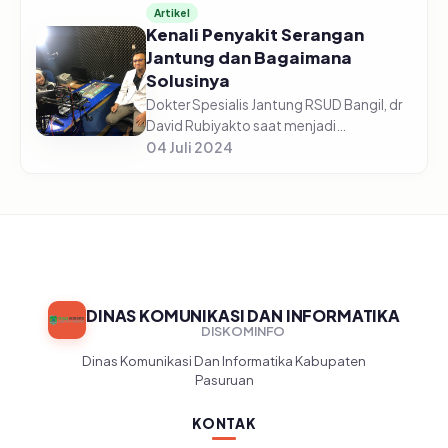
Artikel
Kenali Penyakit Serangan
Jantung dan Bagaimana
Solusinya
Dokter Spesialis Jantung RSUD Bangil, dr
David Rubiyakto saat menjadi
narasumber di talkshow kesehatan yang
04 Juli 2024
diselenggarakan oleh LPPL Radio Suara
Pasuruan 107 FM, Rabu (3/7/2024) m...
DINAS KOMUNIKASI DAN INFORMATIKA
DISKOMINFO
Dinas Komunikasi Dan Informatika Kabupaten
Pasuruan
KONTAK