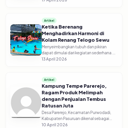
yang tumbuh di tanah subur pegunungan,
buah berduri itu jatuh satu per s...
Artikel
Ketika Berenang
Menghadirkan Harmoni di
Kolam Renang Telogo Sewu
Menyeimbangkan tubuh dan pikiran
dapat dimulai dari kegiatan sederhana.
Menyambangi Kolam Renang Telogo
13 April 2026
Sewu di Pandaan, Kabupaten Pasuruan
contohnya. Solusi bagi pengunjung yang
i...
Artikel
Kampung Tempe Parerejo,
Ragam Produk Melimpah
dengan Penjualan Tembus
Ratusan Juta
Desa Parerejo, Kecamatan Purwodadi,
Kabupaten Pasuruan dikenal sebagai
salah satu sentra produksi tempe yang
10 April 2026