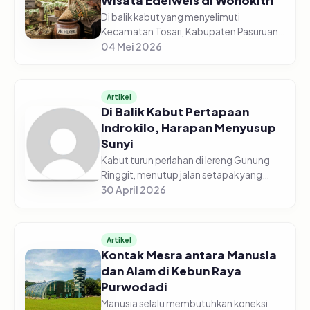
Wisata Edelweis di Wonokitri
Di balik kabut yang menyelimuti
Kecamatan Tosari, Kabupaten Pasuruan,
tersimpan hamparan kebun edelweis
04 Mei 2026
beraneka warna. Bertempat di ketinggian
1.900 mdpl, Desa Wisata Edelweis Won...
Artikel
Di Balik Kabut Pertapaan
Indrokilo, Harapan Menyusup
Sunyi
Kabut turun perlahan di lereng Gunung
Ringgit, menutup jalan setapak yang
berliku seolah menyisakan ruang bagi
30 April 2026
langkah-langkah yang sungguh-sungguh
ingin datang. Di antara pepohona...
Artikel
Kontak Mesra antara Manusia
dan Alam di Kebun Raya
Purwodadi
Manusia selalu membutuhkan koneksi