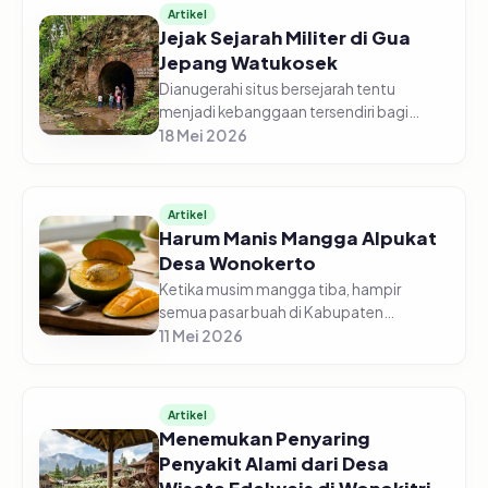
Artikel
Jejak Sejarah Militer di Gua
Jepang Watukosek
Dianugerahi situs bersejarah tentu
menjadi kebanggaan tersendiri bagi
masyarakat Kabupaten Pasuruan. Di kaki
18 Mei 2026
Gunung Perahu Dusun Ngelawang, Desa
Watukosek, Kecamatan Gempol inilah...
Artikel
Harum Manis Mangga Alpukat
Desa Wonokerto
Ketika musim mangga tiba, hampir
semua pasar buah di Kabupaten
Pasuruan turut menjajakan. Dari
11 Mei 2026
banyaknya jenis mangga, mangga
alpukat Desa Wonokerto, Kecamatan
Sukorejo selalu menj...
Artikel
Menemukan Penyaring
Penyakit Alami dari Desa