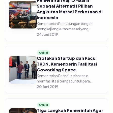
Pemerintah Kaji O-Bahn
Sebagai Alternatif Pilihan
Angkutan Massal Perkotaan di
Indonesia
Kementerian Perhubungan tengah
mengkaji angkutan massal yang
merupakan gabungan antara Bus Rapid
24 Juni 2019
Transit (BRT) dan Light Rapid Transit (LRT)
bernama “O-Bahn”, sebagai alternatif
pi...
Artikel
Ciptakan Startup dan Pacu
TKDN, Kemenperin Fasilitasi
Coworking Space
Kementerian Perindustrian terus
memfasilitasi tempat untuk para
generasi milenial Indonesia dapat
20 Juni 2019
berkarya dan berkreasi. Langkah strategis
ini guna menumbuhkan wirausaha baru
khus...
Artikel
Tiga Langkah Pemerintah Agar