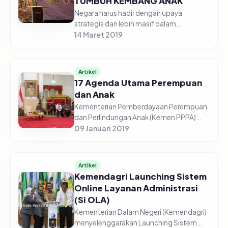
TUMBUH KEMBANG ANAK
Negara harus hadir dengan upaya
strategis dan lebih masif dalam
merespon hasil keputusan Mahkamah
14 Maret 2019
Konstitusi (MK) atas pengujian Pasal 7
ayat (1) Undang-Undang Nomor 1 Tahun
1974 t...
Artikel
17 Agenda Utama Perempuan
dan Anak
Kementerian Pemberdayaan Perempuan
dan Perlindungan Anak (Kemen PPPA)
memiliki 17 program prioritas guna
09 Januari 2019
meningkatkan kesetaraan gender serta
perlindungan perempuan dan anak pada
t...
Artikel
Kemendagri Launching Sistem
Online Layanan Administrasi
(Si OLA)
Kementerian Dalam Negeri (Kemendagri)
menyelenggarakan Launching Sistem