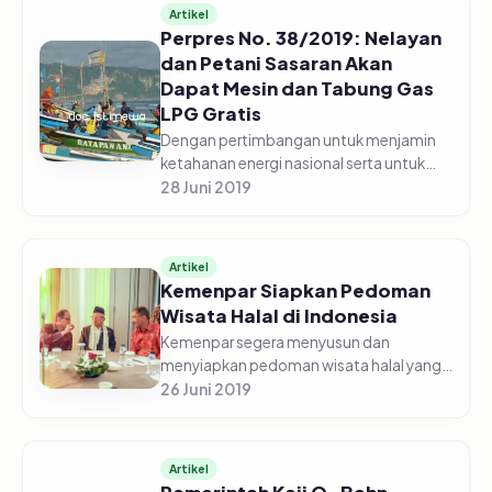
Artikel
Perpres No. 38/2019: Nelayan
dan Petani Sasaran Akan
Dapat Mesin dan Tabung Gas
LPG Gratis
Dengan pertimbangan untuk menjamin
ketahanan energi nasional serta untuk
rneningkatkan kesejahteraan Nelayan
28 Juni 2019
Sasaran dan Petani Sasaran, pemerintah
memandang perlu adanya kebijakan...
Artikel
Kemenpar Siapkan Pedoman
Wisata Halal di Indonesia
Kemenpar segera menyusun dan
menyiapkan pedoman wisata halal yang
akan menjadi panduan bagi
26 Juni 2019
pengembangan pariwisata berstandar
halal sehingga dapat mengakselerasi
pertumbuhan wisat...
Artikel