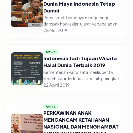
Dunia Maya Indonesia Tetap
Damai
Pemerintah berupaya mengurangi
dampak hoaks dan ujaran kebencian yang
disebarluaskan melalui platform media
28 Mei 2019
sosial dan percakapan instan. Upaya itu
ditujukan untuk meminimalisasi d...
Artikel
Indonesia Jadi Tujuan Wisata
Halal Dunia Terbaik 2019
Kementerian Pariwisata merilis berita
keberhasilan Indonesia meraih peringkat
pertama sebagai destinasi wisata halal
22 April 2019
dunia setelah lima tahun fokus pada
pengembangan pariwisata hal...
Artikel
PERKAWINAN ANAK
MENGANCAM KETAHANAN
NASIONAL DAN MENGHAMBAT