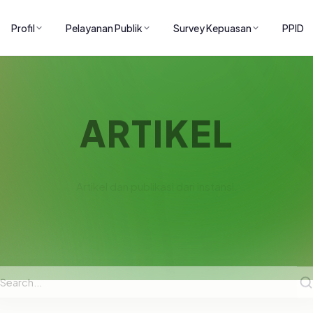
Profil
Pelayanan Publik
Survey Kepuasan
PPID
ARTIKEL
Artikel dan publikasi dari instansi.
Home
/
Artikel