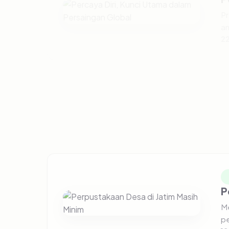
Pr
an
22
T
Pr
Ga
20
P
Me
pe
18