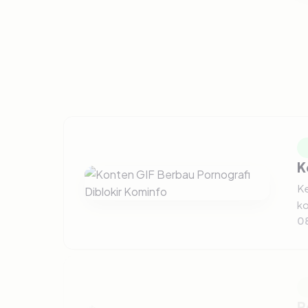
K
Ke
ko
0
P