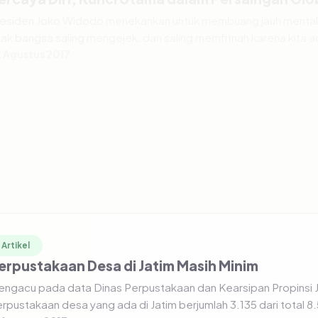
esiden Joko Widodo menekankan untuk membuang jauh mental
ak bangsa saling mengejek, dan saling memfitnah karena kita a
 Agustus 2017
Artikel
uan Rumah di Tahun 2018, Presiden Jokowi Re
esiden Joko Widodo (Jokowi) secara resmi memulai acara coun
mes ke-18 yang akan dilaksanakan di Indonesia pada tahun 2
 Agustus 2017
Artikel
erpustakaan Desa di Jatim Masih Minim
ngacu pada data Dinas Perpustakaan dan Kearsipan Propinsi J
rpustakaan desa yang ada di Jatim berjumlah 3.135 dari total 8
 Agustus 2017