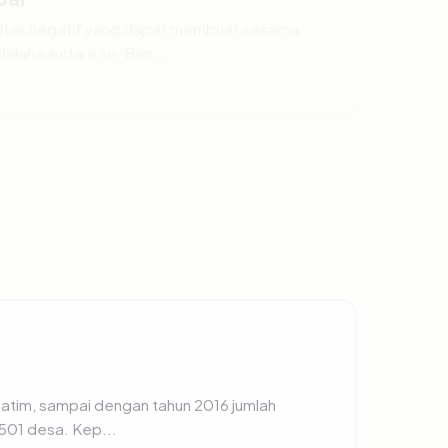
itas negatif yang dapat membuat sesama
dalah saudara se-Ban...
smikan Countdown
tdown atau hitung mundur menuju Asian
018 mendatang. Sebaga...
atim, sampai dengan tahun 2016 jumlah
.501 desa. Kep...