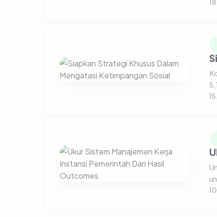
S
Ko
5,
15
U
Un
un
10