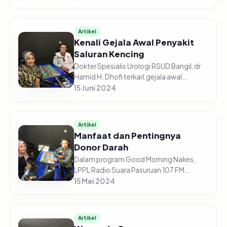
diselenggarakan oleh LPPL Radio Suara
Pasuruan 107 FM, Rabu (3/7/2024) m...
Artikel
Kenali Gejala Awal Penyakit
Saluran Kencing
Dokter Spesialis Urologi RSUD Bangil, dr
Hamid H. Dhofi terkait gejala awal
penyakit saluran kencing terhadap laki-
15 Juni 2024
laki atau perempuan memiliki gejala yang
sama yakni adanya bebera...
Artikel
Manfaat dan Pentingnya
Donor Darah
Dalam program Good Morning Nakes,
LPPL Radio Suara Pasuruan 107 FM
mengadakan talkshow dengan topik
15 Mei 2024
"Pentingnya Donor Darah", Rabu
(8/5/2024).Petugas Bank Darah RSUD
Bangil, Hamdan...
Artikel