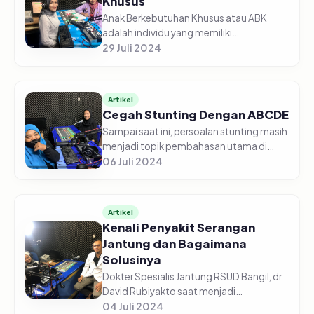
Khusus
Anak Berkebutuhan Khusus atau ABK
adalah individu yang memiliki
keterbatasan dalam fungsi kognisi, fisik,
29 Juli 2024
hingga emosi yang dapat menghalangi
kemampuan individu dalam proses
pertum...
Artikel
Cegah Stunting Dengan ABCDE
Sampai saat ini, persoalan stunting masih
menjadi topik pembahasan utama di
Indonesia. Menurut Seorang Ahli Gizi
06 Juli 2024
Nutrisionis UOBF Puskesmas Rembang,
Geva Ajeng Ardiyanty, A.Md.Gz....
Artikel
Kenali Penyakit Serangan
Jantung dan Bagaimana
Solusinya
Dokter Spesialis Jantung RSUD Bangil, dr
David Rubiyakto saat menjadi
narasumber di talkshow kesehatan yang
04 Juli 2024