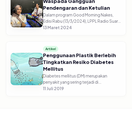
Waspada Gangguan
Pendengaran dan Ketulian
Dalam program Good Morning Nakes,
Edisi Rabu (13/3/2024), LPPL Radio Suara
Pasuruan FM 107 Dinas Komunikasi dan
13 Maret 2024
Informatika Kabupaten Pasuruan
mengadakan Talkshow Kesehatan
dengan...
Artikel
Penggunaan Plastik Berlebih
Tingkatkan Resiko Diabetes
Mellitus
Diabetes mellitus (DM) merupakan
penyakit yang sering terjadi di
masyarakat. Meskipun telah mengatur
11 Juli 2019
gaya hidup sehat, namun penderita
diabetes mellitus semakin bertambah
dari tahu...