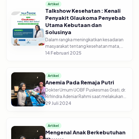
Artikel
Talkshow Kesehatan : Kenali
Penyakit Glaukoma Penyebab
Utama Kebutaan dan
Solusinya
Dalam rangka meningkatkan kesadaran
masyarakat tentang kesehatan mata,
Radio Suara Pasuruan Dinas Komunikasi
14 Februari 2025
dan Informatika menggelar talkshow
bersama JEC JAVA @ Pasuruan dengan t...
Artikel
Anemia Pada Remaja Putri
Dokter Umum UOBF Puskesmas Grati, dr.
Rifrindra Adeniar Rahmi saat melakukan
sosialisasi Kesehatan tentang "Anemia
29 Juli 2024
Pada Remaja Putri" menyampaikan
asupan gizi pada remaja sangat pe...
Artikel
Mengenal Anak Berkebutuhan