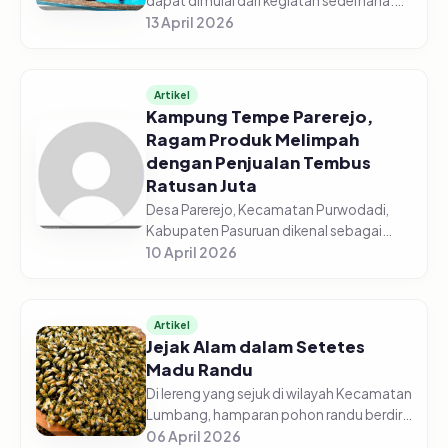
dapat dimulai dari kegiatan sederhana.
Menyambangi Kolam Renang Telogo
13 April 2026
Sewu di Pandaan, Kabupaten Pasuruan
contohnya. Solusi bagi pengunjung yang
i...
Artikel
Kampung Tempe Parerejo,
Ragam Produk Melimpah
dengan Penjualan Tembus
Ratusan Juta
Desa Parerejo, Kecamatan Purwodadi,
Kabupaten Pasuruan dikenal sebagai
salah satu sentra produksi tempe yang
10 April 2026
berkembang pesat di daerah. Aktivitas
pengolahan kedelai menjadi tempe...
Artikel
Jejak Alam dalam Setetes
Madu Randu
Di lereng yang sejuk di wilayah Kecamatan
Lumbang, hamparan pohon randu berdiri
tenang mengikuti irama musim. Di antara
06 April 2026