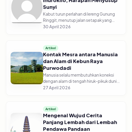
Indrokilo, Harapan Menyusup
Sunyi
Kabut turun perlahan di lereng Gunung
Ringgit, menutup jalan setapak yang
berliku seolah menyisakan ruang bagi
30 April 2026
langkah-langkah yang sungguh-sungguh
ingin datang. Di antara pepohona...
Artikel
Kontak Mesra antara Manusia
dan Alam di Kebun Raya
Purwodadi
Manusia selalu membutuhkan koneksi
dengan alam di tengah hiruk-pikuk dunia.
Di Kabupaten Pasuruan, koneksi mesra itu
27 April 2026
dapat terus tumbuh melalui ruang
terbuka hijau Kebun Raya Purwo...
Artikel
Mengenal Wujud Cerita
Panjang Lembah dari Lembah
Pendawa Pandaan