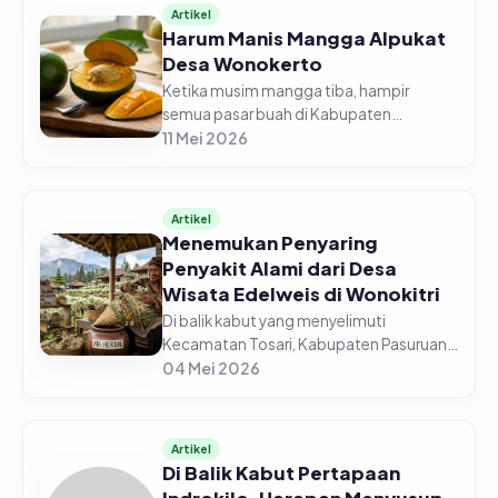
Artikel
Harum Manis Mangga Alpukat
Desa Wonokerto
Ketika musim mangga tiba, hampir
semua pasar buah di Kabupaten
Pasuruan turut menjajakan. Dari
11 Mei 2026
banyaknya jenis mangga, mangga
alpukat Desa Wonokerto, Kecamatan
Sukorejo selalu menj...
Artikel
Menemukan Penyaring
Penyakit Alami dari Desa
Wisata Edelweis di Wonokitri
Di balik kabut yang menyelimuti
Kecamatan Tosari, Kabupaten Pasuruan,
tersimpan hamparan kebun edelweis
04 Mei 2026
beraneka warna. Bertempat di ketinggian
1.900 mdpl, Desa Wisata Edelweis Won...
Artikel
Di Balik Kabut Pertapaan