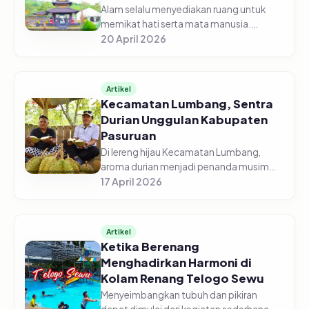
Alam selalu menyediakan ruang untuk
memikat hati serta mata manusia.
Tersembunyi di kawasan kaki Gunung
20 April 2026
Arjuno, Wisata Lembah Pendawa
Pandaan hadir. Mengantarkan raga
manusia ke ke...
Artikel
Kecamatan Lumbang, Sentra
Durian Unggulan Kabupaten
Pasuruan
Di lereng hijau Kecamatan Lumbang,
aroma durian menjadi penanda musim
yang selalu dinanti. Dari kebun-kebun
17 April 2026
yang tumbuh di tanah subur pegunungan,
buah berduri itu jatuh satu per s...
Artikel
Ketika Berenang
Menghadirkan Harmoni di
Kolam Renang Telogo Sewu
Menyeimbangkan tubuh dan pikiran