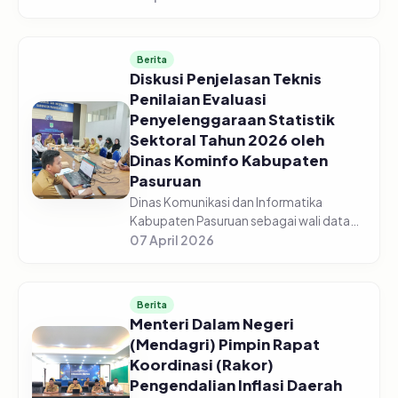
Pasuruan menggelar acara Sosialisasi
Monitoring dan Evaluasi Keterbukaan...
Berita
Diskusi Penjelasan Teknis
Penilaian Evaluasi
Penyelenggaraan Statistik
Sektoral Tahun 2026 oleh
Dinas Kominfo Kabupaten
Pasuruan
Dinas Komunikasi dan Informatika
Kabupaten Pasuruan sebagai wali data
mengadakan Diskusi Bersama Tentang
07 April 2026
Penjelasan Teknis Penilaian Evaluasi
Penyelenggaraan Statistik Sektoral Tah...
Berita
Menteri Dalam Negeri
(Mendagri) Pimpin Rapat
Koordinasi (Rakor)
Pengendalian Inflasi Daerah