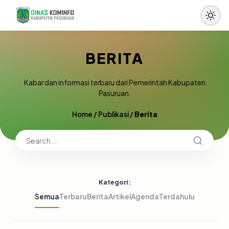
BERITA
Kabar dan informasi terbaru dari Pemerintah Kabupaten
Pasuruan.
Home
/
Publikasi
/
Berita
Kategori:
Semua
Terbaru
Berita
Artikel
Agenda
Terdahulu