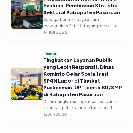
Evaluasi Pembinaan Statistik
Sektoral Kabupaten Pasuruan
Sebagai bentuk upaya dalam
mewujudkan Satu Data yang berkualitas,
Dinas Komunikasi dan Informatika
14 Juli 2026
Kabupaten Pasuruan laksanakan
Penilaian Interview Evaluasi Pembinaan
Statistik Se...
Berita
Tingkatkan Layanan Publik
yang Lebih Responsif, Dinas
Kominfo Gelar Sosialisasi
SP4N Lapor di Tingkat
Puskesmas, UPT, serta SD/SMP
di Kabupaten Pasuruan
Dalam rangka meningkatkan pelayanan
informasi publik yang lebih responsif,
Pemerintah Kabupaten Pasuruan melalui
12 Juli 2026
Dinas Komunikasi dan Informatika
Kabupaten Pasuruan menggelar acara...