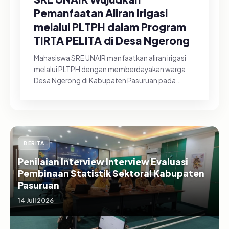
Pemanfaatan Aliran Irigasi
melalui PLTPH dalam Program
TIRTA PELITA di Desa Ngerong
Mahasiswa SRE UNAIR manfaatkan aliran irigasi
melalui PLTPH dengan memberdayakan warga
Desa Ngerong di Kabupaten Pasuruan pada
Minggu (26/07/2026).&nbsp;Pemanfa...
BERITA
Penilaian Interview Interview Evaluasi
Pembinaan Statistik Sektoral Kabupaten
Pasuruan
14 Juli 2026