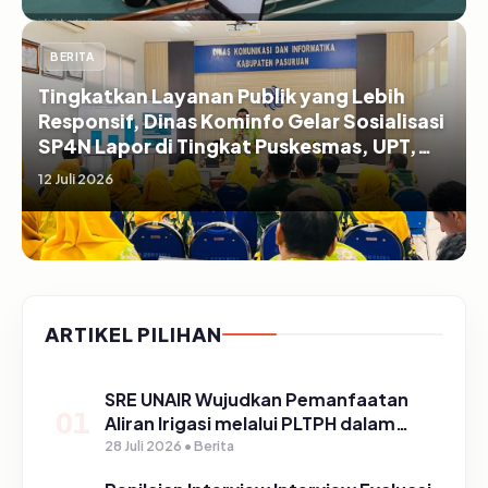
BERITA
Tingkatkan Layanan Publik yang Lebih
Responsif, Dinas Kominfo Gelar Sosialisasi
SP4N Lapor di Tingkat Puskesmas, UPT,
serta SD/SMP di Kabupaten Pasuruan
12 Juli 2026
ARTIKEL PILIHAN
SRE UNAIR Wujudkan Pemanfaatan
01
Aliran Irigasi melalui PLTPH dalam
Program TIRTA PELITA di Desa
28 Juli 2026 • Berita
Ngerong