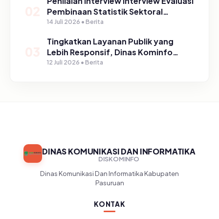
Penilaian Interview Interview Evaluasi
02
Pembinaan Statistik Sektoral
Kabupaten Pasuruan
14 Juli 2026 • Berita
Tingkatkan Layanan Publik yang
03
Lebih Responsif, Dinas Kominfo
Gelar Sosialisasi SP4N Lapor di
12 Juli 2026 • Berita
Tingkat Puskesmas, UPT, serta
SD/SMP di Kabupaten Pasuruan
DINAS KOMUNIKASI DAN INFORMATIKA
DISKOMINFO
Dinas Komunikasi Dan Informatika Kabupaten
Pasuruan
KONTAK