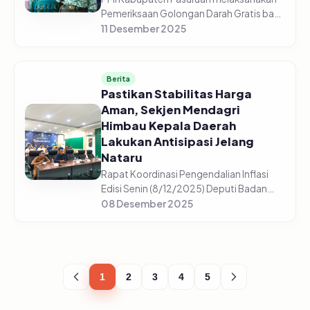
Pemeriksaan Golongan Darah Gratis bagi
5.225 pelajar di 44 sekolah yang tersebar
11 Desember 2025
di setiap sekolah mulai dari SD/Sederajat,
SMP/Sederajat, dan S...
Berita
Pastikan Stabilitas Harga
Aman, Sekjen Mendagri
Himbau Kepala Daerah
Lakukan Antisipasi Jelang
Nataru
Rapat Koordinasi Pengendalian Inflasi
Edisi Senin (8/12/2025) Deputi Badan
Pusat Statistik, Pudji Ismartini
08 Desember 2025
menyampaikan beberapa komoditas
mengalami kenaikan jelang Nataru
(Natal,...
1
2
3
4
5