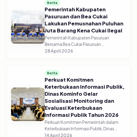
Berita
Pemerintah Kabupaten
Pasuruan dan Bea Cukai
Lakukan Pemusnahan Puluhan
Juta Barang Kena Cukai Ilegal
Pemerintah Kabupaten Pasuruan
Bersama Bea Cukai Pasuruan
melaksanakan pemusnahan jutaan
28 April 2026
barang kena cukai ilegal di halaman GOR
Sasana Krida Anoraga Raci, Senin,
27/04/2026. Pemusn...
Berita
Perkuat Komitmen
Keterbukaan Informasi Publik,
Dinas Kominfo Gelar
Sosialisasi Monitoring dan
Evaluasi Keterbukaan
Informasi Publik Tahun 2026
Perkuat Komitmen Pemerintah dalam
Keterbukaan Informasi Publik, Dinas
Komunikasi dan Informatika Kabupaten
14 April 2026