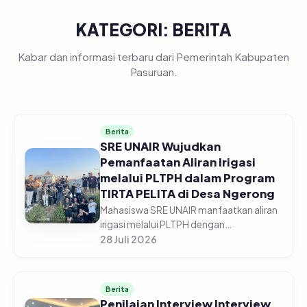
KATEGORI: BERITA
Kabar dan informasi terbaru dari Pemerintah Kabupaten
Pasuruan.
Berita
SRE UNAIR Wujudkan
Pemanfaatan Aliran Irigasi
melalui PLTPH dalam Program
TIRTA PELITA di Desa Ngerong
Mahasiswa SRE UNAIR manfaatkan aliran
irigasi melalui PLTPH dengan
memberdayakan warga Desa Ngerong di
28 Juli 2026
Kabupaten Pasuruan pada Minggu
(26/07/2026).&nbsp;Pemanfaatan
potensi aliran...
Berita
Penilaian Interview Interview