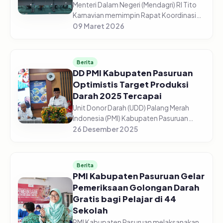
Menteri Dalam Negeri (Mendagri) RI Tito
Karnavian memimpin Rapat Koordinasi
(Rakor) Pengendalian Inflasi Daerah dari
09 Maret 2026
Aula Wan Seri Beni, Dompak,
Tanjungpinang, Senin (9/3/2026). Me...
Berita
DD PMI Kabupaten Pasuruan
Optimistis Target Produksi
Darah 2025 Tercapai
Unit Donor Darah (UDD) Palang Merah
Indonesia (PMI) Kabupaten Pasuruan
optimistis target produksi darah tahun
26 Desember 2025
2025 dapat tercapai sesuai
perencanaan. Dari target 13.500 kantong
dar...
Berita
PMI Kabupaten Pasuruan Gelar
Pemeriksaan Golongan Darah
Gratis bagi Pelajar di 44
Sekolah
PMI Kabupaten Pasuruan melaksanakan