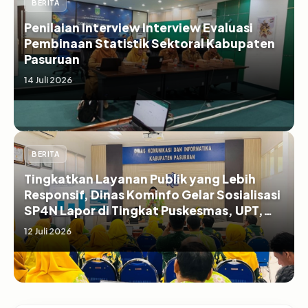
BERITA
Penilaian Interview Interview Evaluasi
Pembinaan Statistik Sektoral Kabupaten
Pasuruan
14 Juli 2026
BERITA
Tingkatkan Layanan Publik yang Lebih
Responsif, Dinas Kominfo Gelar Sosialisasi
SP4N Lapor di Tingkat Puskesmas, UPT,
serta SD/SMP di Kabupaten Pasuruan
12 Juli 2026