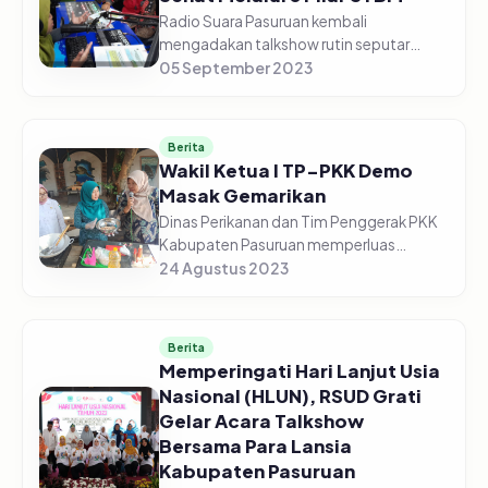
Radio Suara Pasuruan kembali
mengadakan talkshow rutin seputar
kesehatan, bekerja sama dengan Dinas
05 September 2023
Kesehatan Kabupaten Pasuruan. Kali ini
edisi Jum'at (05/09/2023) Pagi, dengan
to...
Berita
Wakil Ketua I TP-PKK Demo
Masak Gemarikan
Dinas Perikanan dan Tim Penggerak PKK
Kabupaten Pasuruan memperluas
kampanye Gemarikan (Gerakan
24 Agustus 2023
Masyarakat Makan Ikan) di Kelurahan
Kolusari Kecamatan Bangil Kabupaten
Pasuruan pad...
Berita
Memperingati Hari Lanjut Usia
Nasional (HLUN), RSUD Grati
Gelar Acara Talkshow
Bersama Para Lansia
Kabupaten Pasuruan