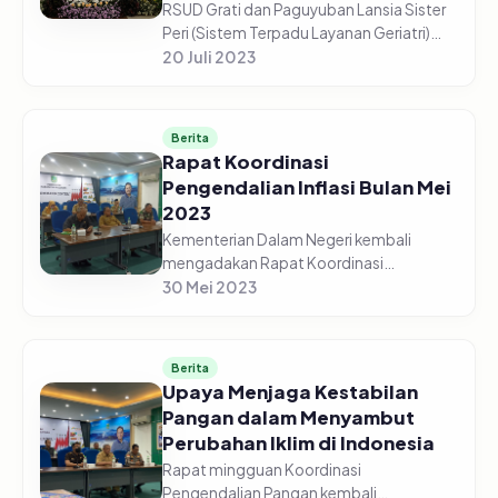
RSUD Grati dan Paguyuban Lansia Sister
Peri (Sistem Terpadu Layanan Geriatri)
Bersama Tim Penggerak PKK Kabupaten
20 Juli 2023
Pasuruan, menggelar Acara Hari Lanjut
Usia Nasional Tahun 2023, da...
Berita
Rapat Koordinasi
Pengendalian Inflasi Bulan Mei
2023
Kementerian Dalam Negeri kembali
mengadakan Rapat Koordinasi
Pengendalian Pangan pada Senin pagi,
30 Mei 2023
29 Mei 2023. Menteri Dalam Negeri,
Muhammad Tito Karnavian, hadir
sekaligus memimp...
Berita
Upaya Menjaga Kestabilan
Pangan dalam Menyambut
Perubahan Iklim di Indonesia
Rapat mingguan Koordinasi
Pengendalian Pangan kembali