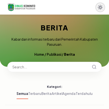
BERITA
Kabar dan informasi terbaru dari Pemerintah Kabupaten
Pasuruan.
Home
/
Publikasi
/
Berita
Kategori:
Semua
Terbaru
Berita
Artikel
Agenda
Terdahulu