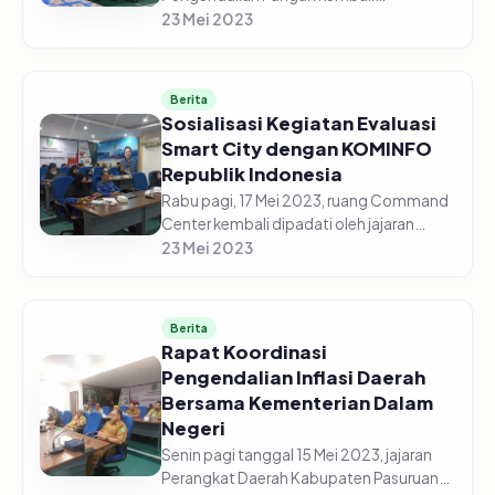
diselenggarakan secara daring di gedung
23 Mei 2023
Command Center pada Senin pagi, 22
Mei 2023. Jajaran Perangkat Daerah
Kabupaten Pasur...
Berita
Sosialisasi Kegiatan Evaluasi
Smart City dengan KOMINFO
Republik Indonesia
Rabu pagi, 17 Mei 2023, ruang Command
Center kembali dipadati oleh jajaran
perangkat Daerah Kabupaten Pasuruan.
23 Mei 2023
Kali ini para ASN tersebut menghadiri
kegiatan sosialisasi Smart C...
Berita
Rapat Koordinasi
Pengendalian Inflasi Daerah
Bersama Kementerian Dalam
Negeri
Senin pagi tanggal 15 Mei 2023, jajaran
Perangkat Daerah Kabupaten Pasuruan