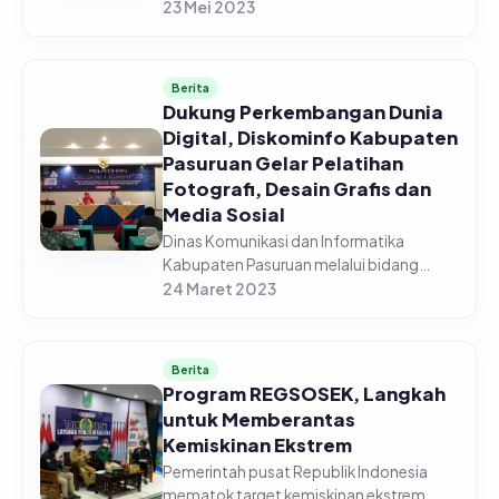
menghadiri Rapat Koordinasi
23 Mei 2023
Pengendalian Pangan di gedung
Command Center yang diselenggarakan
secara vir...
Berita
Dukung Perkembangan Dunia
Digital, Diskominfo Kabupaten
Pasuruan Gelar Pelatihan
Fotografi, Desain Grafis dan
Media Sosial
Dinas Komunikasi dan Informatika
Kabupaten Pasuruan melalui bidang
Informasi dan Komunikasi Publik (IKP)
24 Maret 2023
sukses menggelar pelatihan fotografi,
desain grafis dan media sosial, pada...
Berita
Program REGSOSEK, Langkah
untuk Memberantas
Kemiskinan Ekstrem
Pemerintah pusat Republik Indonesia
mematok target kemiskinan ekstrem