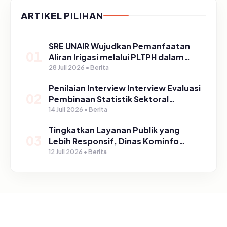
ARTIKEL PILIHAN
SRE UNAIR Wujudkan Pemanfaatan
01
Aliran Irigasi melalui PLTPH dalam
Program TIRTA PELITA di Desa
28 Juli 2026 • Berita
Ngerong
Penilaian Interview Interview Evaluasi
02
Pembinaan Statistik Sektoral
Kabupaten Pasuruan
14 Juli 2026 • Berita
Tingkatkan Layanan Publik yang
03
Lebih Responsif, Dinas Kominfo
Gelar Sosialisasi SP4N Lapor di
12 Juli 2026 • Berita
Tingkat Puskesmas, UPT, serta
SD/SMP di Kabupaten Pasuruan