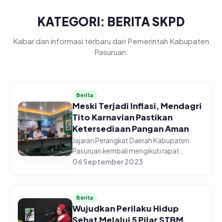
KATEGORI: BERITA SKPD
Kabar dan informasi terbaru dari Pemerintah Kabupaten
Pasuruan.
Berita
Meski Terjadi Inflasi, Mendagri
Tito Karnavian Pastikan
Ketersediaan Pangan Aman
Jajaran Perangkat Daerah Kabupaten
Pasuruan kembali mengikuti rapat
koordinasi pengendalian inflasi daerah
06 September 2023
Tahun 2023, edisi Senin (04/09/2023)
Pagi, di gedung Command Center
Dinas...
Berita
Wujudkan Perilaku Hidup
Sehat Melalui 5 Pilar STBM