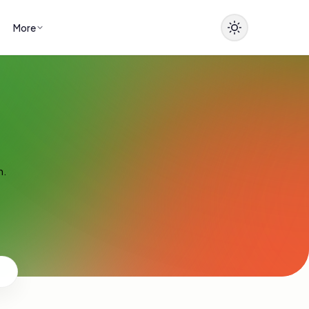
More
n.