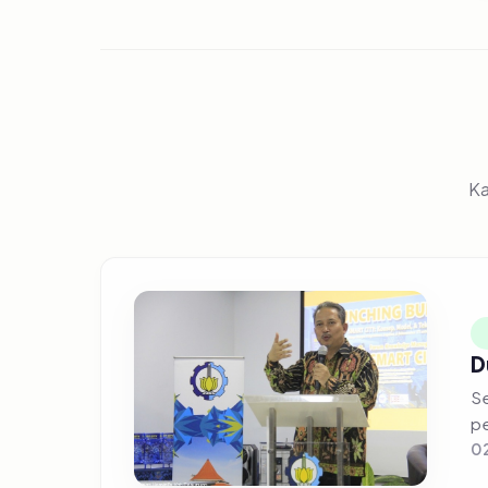
Ka
D
Se
pe
02