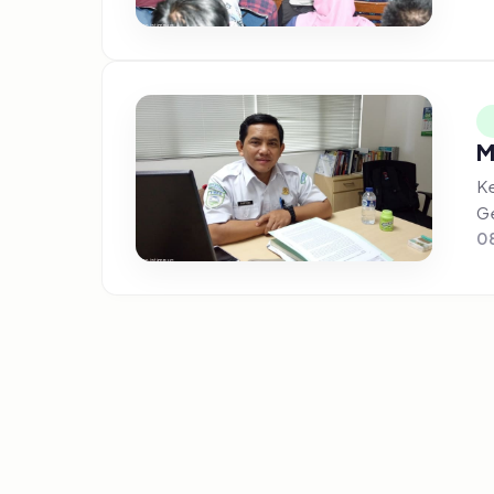
M
Ke
Ge
08