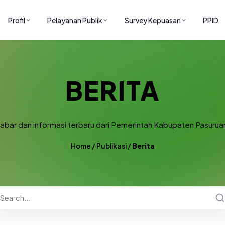
Profil
Pelayanan Publik
Survey Kepuasan
PPID
BERITA
abar dan informasi terbaru dari Pemerintah Kabupaten Pasurua
Home
/
Publikasi
/
Berita