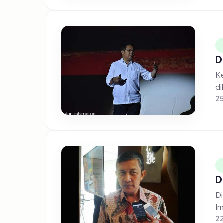
D
Ke
di
25
D
Di
Im
22