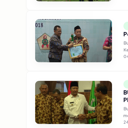
P
Bu
Ke
04
B
P
Bu
me
24