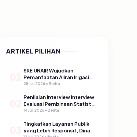
ARTIKEL PILIHAN
SRE UNAIR Wujudkan
01
Pemanfaatan Aliran Irigasi
melalui PLTPH dalam
28 Juli 2026 • Berita
Program TIRTA PELITA di
Penilaian Interview Interview
Desa Ngerong
02
Evaluasi Pembinaan Statistik
Sektoral Kabupaten
14 Juli 2026 • Berita
Pasuruan
Tingkatkan Layanan Publik
03
yang Lebih Responsif, Dinas
12 Juli 2026 • Berita