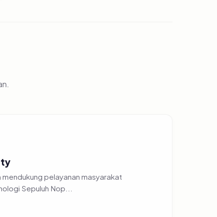
an.
ity
dan mendukung pelayanan masyarakat
nologi Sepuluh Nop...