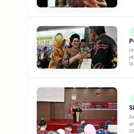
P
Un
(K
19
S
Se
at
09