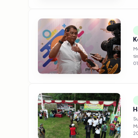
K
Me
ti
01
H
Su
Ma
20