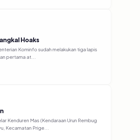
Tangkal Hoaks
nterian Kominfo sudah melakukan tiga lapis
an pertama at...
en
elar Kenduren Mas (Kendaraan Urun Rembug
yu, Kecamatan Prige...