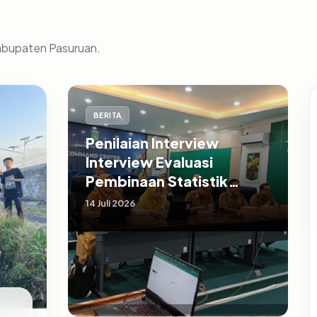
Kabupaten Pasuruan.
BERITA
Penilaian Interview
Interview Evaluasi
Pembinaan Statistik
Sektoral Kabupaten
14 Juli 2026
Pasuruan