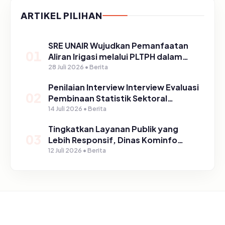
ARTIKEL PILIHAN
SRE UNAIR Wujudkan Pemanfaatan
01
Aliran Irigasi melalui PLTPH dalam
Program TIRTA PELITA di Desa
28 Juli 2026 • Berita
Ngerong
Penilaian Interview Interview Evaluasi
02
Pembinaan Statistik Sektoral
Kabupaten Pasuruan
14 Juli 2026 • Berita
Tingkatkan Layanan Publik yang
03
Lebih Responsif, Dinas Kominfo
Gelar Sosialisasi SP4N Lapor di
12 Juli 2026 • Berita
Tingkat Puskesmas, UPT, serta
SD/SMP di Kabupaten Pasuruan