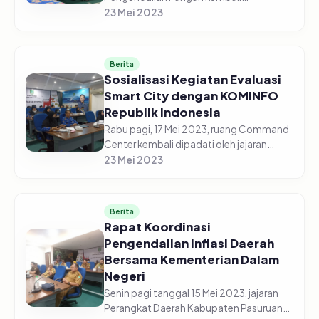
diselenggarakan secara daring di gedung
23 Mei 2023
Command Center pada Senin pagi, 22
Mei 2023. Jajaran Perangkat Daerah
Kabupaten Pasur...
Berita
Sosialisasi Kegiatan Evaluasi
Smart City dengan KOMINFO
Republik Indonesia
Rabu pagi, 17 Mei 2023, ruang Command
Center kembali dipadati oleh jajaran
perangkat Daerah Kabupaten Pasuruan.
23 Mei 2023
Kali ini para ASN tersebut menghadiri
kegiatan sosialisasi Smart C...
Berita
Rapat Koordinasi
Pengendalian Inflasi Daerah
Bersama Kementerian Dalam
Negeri
Senin pagi tanggal 15 Mei 2023, jajaran
Perangkat Daerah Kabupaten Pasuruan