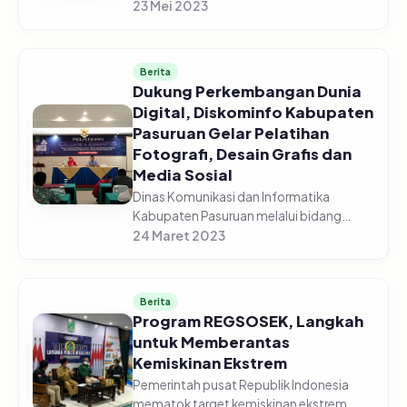
menghadiri Rapat Koordinasi
23 Mei 2023
Pengendalian Pangan di gedung
Command Center yang diselenggarakan
secara vir...
Berita
Dukung Perkembangan Dunia
Digital, Diskominfo Kabupaten
Pasuruan Gelar Pelatihan
Fotografi, Desain Grafis dan
Media Sosial
Dinas Komunikasi dan Informatika
Kabupaten Pasuruan melalui bidang
Informasi dan Komunikasi Publik (IKP)
24 Maret 2023
sukses menggelar pelatihan fotografi,
desain grafis dan media sosial, pada...
Berita
Program REGSOSEK, Langkah
untuk Memberantas
Kemiskinan Ekstrem
Pemerintah pusat Republik Indonesia
mematok target kemiskinan ekstrem