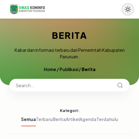
BERITA
Kabar dan informasi terbaru dari Pemerintah Kabupaten
Pasuruan.
Home
/
Publikasi
/
Berita
Kategori:
Semua
Terbaru
Berita
Artikel
Agenda
Terdahulu