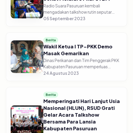
Radio Suara Pasuruan kembali
mengadakan talkshow rutin seputar
kesehatan, bekerja sama dengan Dinas
05 September 2023
Kesehatan Kabupaten Pasuruan. Kali ini
edisi Jum'at (05/09/2023) Pagi, dengan
to...
Berita
Wakil Ketua I TP-PKK Demo
Masak Gemarikan
Dinas Perikanan dan Tim Penggerak PKK
Kabupaten Pasuruan memperluas
kampanye Gemarikan (Gerakan
24 Agustus 2023
Masyarakat Makan Ikan) di Kelurahan
Kolusari Kecamatan Bangil Kabupaten
Pasuruan pad...
Berita
Memperingati Hari Lanjut Usia
Nasional (HLUN), RSUD Grati
Gelar Acara Talkshow
Bersama Para Lansia
Kabupaten Pasuruan