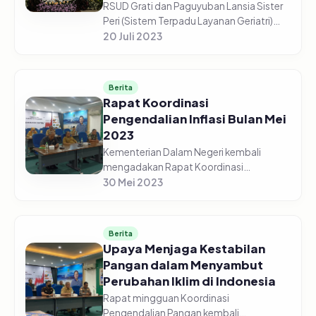
RSUD Grati dan Paguyuban Lansia Sister
Peri (Sistem Terpadu Layanan Geriatri)
Bersama Tim Penggerak PKK Kabupaten
20 Juli 2023
Pasuruan, menggelar Acara Hari Lanjut
Usia Nasional Tahun 2023, da...
Berita
Rapat Koordinasi
Pengendalian Inflasi Bulan Mei
2023
Kementerian Dalam Negeri kembali
mengadakan Rapat Koordinasi
Pengendalian Pangan pada Senin pagi,
30 Mei 2023
29 Mei 2023. Menteri Dalam Negeri,
Muhammad Tito Karnavian, hadir
sekaligus memimp...
Berita
Upaya Menjaga Kestabilan
Pangan dalam Menyambut
Perubahan Iklim di Indonesia
Rapat mingguan Koordinasi
Pengendalian Pangan kembali