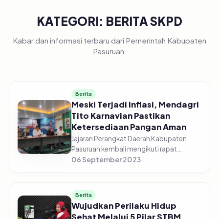
KATEGORI: BERITA SKPD
Kabar dan informasi terbaru dari Pemerintah Kabupaten
Pasuruan.
Berita
Meski Terjadi Inflasi, Mendagri
Tito Karnavian Pastikan
Ketersediaan Pangan Aman
Jajaran Perangkat Daerah Kabupaten
Pasuruan kembali mengikuti rapat
koordinasi pengendalian inflasi daerah
06 September 2023
Tahun 2023, edisi Senin (04/09/2023)
Pagi, di gedung Command Center
Dinas...
Berita
Wujudkan Perilaku Hidup
Sehat Melalui 5 Pilar STBM