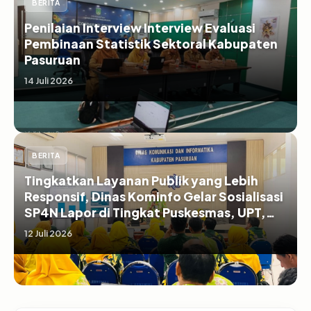
BERITA
Penilaian Interview Interview Evaluasi
Pembinaan Statistik Sektoral Kabupaten
Pasuruan
14 Juli 2026
BERITA
Tingkatkan Layanan Publik yang Lebih
Responsif, Dinas Kominfo Gelar Sosialisasi
SP4N Lapor di Tingkat Puskesmas, UPT,
serta SD/SMP di Kabupaten Pasuruan
12 Juli 2026