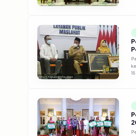
P
P
Pe
ke
15
P
2
Pe