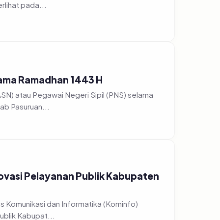
model. Seperti yang terlihat pada...
lama Ramadhan 1443 H
ASN) atau Pegawai Negeri Sipil (PNS) selama
ab Pasuruan...
novasi Pelayanan Publik Kabupaten
nas Komunikasi dan Informatika (Kominfo)
blik Kabupat...