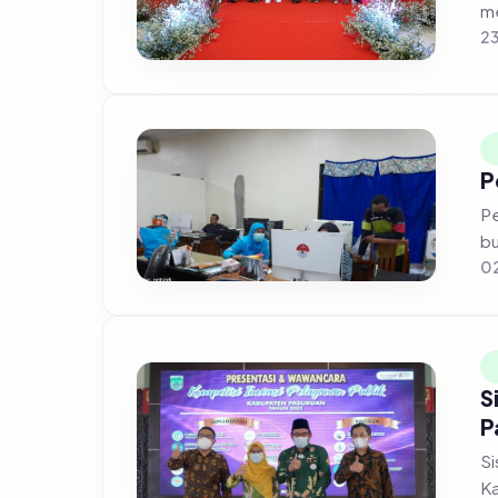
2
P
Pe
bu
02
S
P
Si
Ka