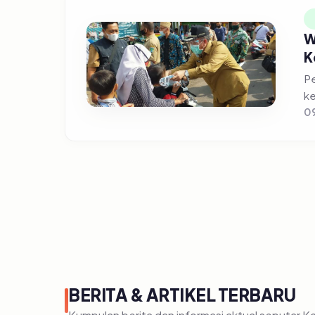
W
K
Pe
09
BERITA & ARTIKEL TERBARU