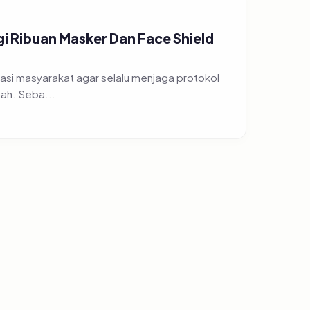
gi Ribuan Masker Dan Face Shield
si masyarakat agar selalu menjaga protokol
kesehatan, minimal memakai masker ketika beraktifitas di luar rumah. Seba...