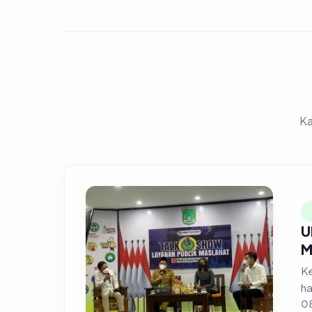
Ka
U
M
Ke
ha
08