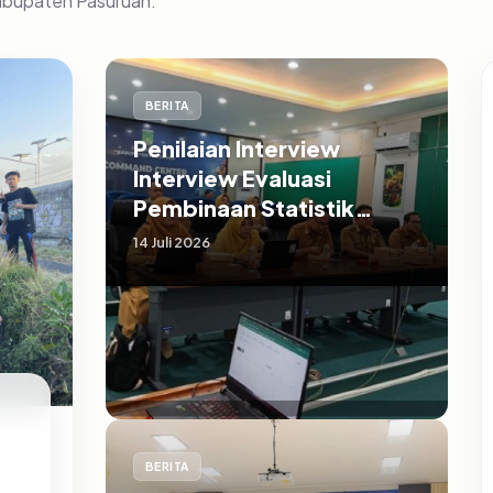
Kabupaten Pasuruan.
BERITA
Penilaian Interview
Interview Evaluasi
Pembinaan Statistik
Sektoral Kabupaten
14 Juli 2026
Pasuruan
BERITA