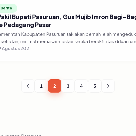
Berita
akil Bupati Pasuruan, Gus Mujib Imron Bagi-Ba
e Pedagang Pasar
merintah Kabupaten Pasuruan tak akan pernah lelah mengeduka
 Agustus 2021
1
2
3
4
5