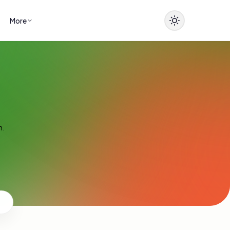
More
n.