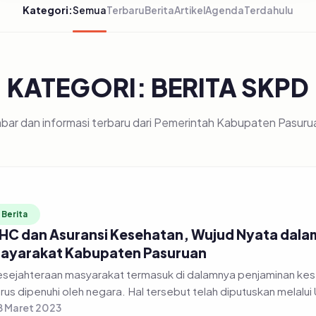
Kategori:
Semua
Terbaru
Berita
Artikel
Agenda
Terdahulu
KATEGORI: BERITA SKPD
bar dan informasi terbaru dari Pemerintah Kabupaten Pasuru
Berita
HC dan Asuransi Kesehatan, Wujud Nyata dal
ayarakat Kabupaten Pasuruan
sejahteraan masyarakat termasuk di dalamnya penjaminan ke
rus dipenuhi oleh negara. Hal tersebut telah diputuskan melalui
 Maret 2023