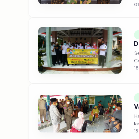
01
D
Se
Co
18
V
Ha
15