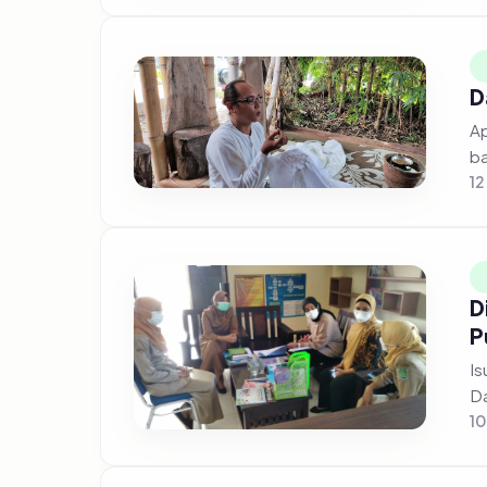
D
Ap
ba
12
D
P
Is
Da
10