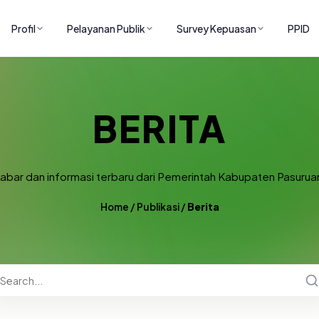
Profil
Pelayanan Publik
Survey Kepuasan
PPID
BERITA
abar dan informasi terbaru dari Pemerintah Kabupaten Pasurua
Home
/
Publikasi
/
Berita