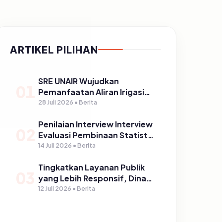
ARTIKEL PILIHAN
SRE UNAIR Wujudkan
01
Pemanfaatan Aliran Irigasi
melalui PLTPH dalam
28 Juli 2026 • Berita
Program TIRTA PELITA di
Penilaian Interview Interview
Desa Ngerong
02
Evaluasi Pembinaan Statistik
Sektoral Kabupaten
14 Juli 2026 • Berita
Pasuruan
Tingkatkan Layanan Publik
03
yang Lebih Responsif, Dinas
Kominfo Gelar Sosialisasi
12 Juli 2026 • Berita
SP4N Lapor di Tingkat
Puskesmas, UPT, serta
SD/SMP di Kabupaten