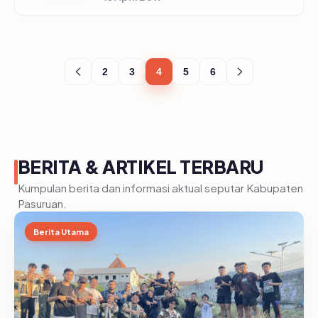
kebencian, Kementerian Komunikasi dan
Informatika RI menyediakan layanan yang
diberi...
2
3
4
5
6
BERITA & ARTIKEL TERBARU
Kumpulan berita dan informasi aktual seputar Kabupaten
Pasuruan.
Berita Utama