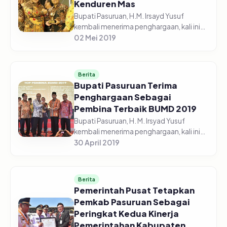
Kenduren Mas
Bupati Pasuruan, H.M. Irsayd Yusuf
kembali menerima penghargaan, kali ini
penghargaan diberikan oleh Majalah
02 Mei 2019
Sindo Weekly, pada acara Goverment
Award 2019 yang digelar di Hotel Bor...
Berita
Bupati Pasuruan Terima
Penghargaan Sebagai
Pembina Terbaik BUMD 2019
Bupati Pasuruan, H. M. Irsyad Yusuf
kembali menerima penghargaan, kali ini
beliau menerima penghargaan dari
30 April 2019
majalah Top Business, sebagai Top
Pembina Terbaik BUMD (Badan Usaha
Mili...
Berita
Pemerintah Pusat Tetapkan
Pemkab Pasuruan Sebagai
Peringkat Kedua Kinerja
Pemerintahan Kabupaten