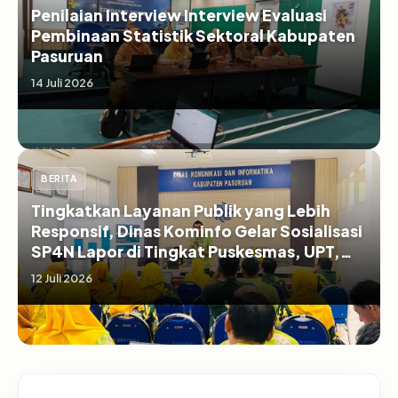
Penilaian Interview Interview Evaluasi
Pembinaan Statistik Sektoral Kabupaten
Pasuruan
14 Juli 2026
BERITA
Tingkatkan Layanan Publik yang Lebih
Responsif, Dinas Kominfo Gelar Sosialisasi
SP4N Lapor di Tingkat Puskesmas, UPT,
serta SD/SMP di Kabupaten Pasuruan
12 Juli 2026