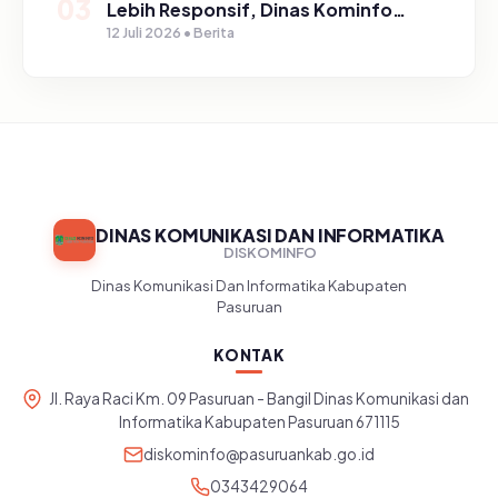
03
Lebih Responsif, Dinas Kominfo
Gelar Sosialisasi SP4N Lapor di
12 Juli 2026 • Berita
Tingkat Puskesmas, UPT, serta
SD/SMP di Kabupaten Pasuruan
DINAS KOMUNIKASI DAN INFORMATIKA
DISKOMINFO
Dinas Komunikasi Dan Informatika Kabupaten
Pasuruan
KONTAK
Jl. Raya Raci Km. 09 Pasuruan - Bangil Dinas Komunikasi dan
Informatika Kabupaten Pasuruan 671115
diskominfo@pasuruankab.go.id
0343429064