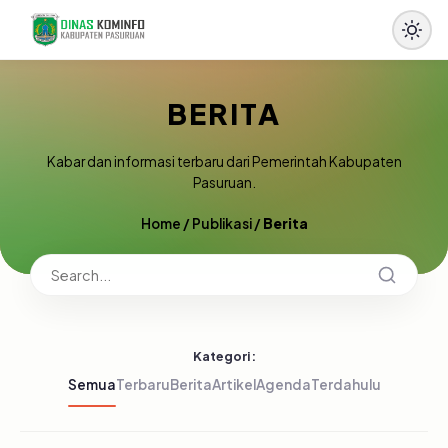
BERITA
Kabar dan informasi terbaru dari Pemerintah Kabupaten
Pasuruan.
Home
/
Publikasi
/
Berita
Kategori:
Semua
Terbaru
Berita
Artikel
Agenda
Terdahulu