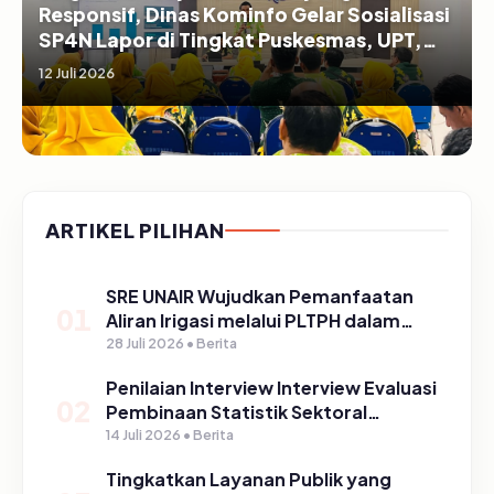
Responsif, Dinas Kominfo Gelar Sosialisasi
SP4N Lapor di Tingkat Puskesmas, UPT,
serta SD/SMP di Kabupaten Pasuruan
12 Juli 2026
ARTIKEL PILIHAN
SRE UNAIR Wujudkan Pemanfaatan
01
Aliran Irigasi melalui PLTPH dalam
Program TIRTA PELITA di Desa
28 Juli 2026 • Berita
Ngerong
Penilaian Interview Interview Evaluasi
02
Pembinaan Statistik Sektoral
Kabupaten Pasuruan
14 Juli 2026 • Berita
Tingkatkan Layanan Publik yang