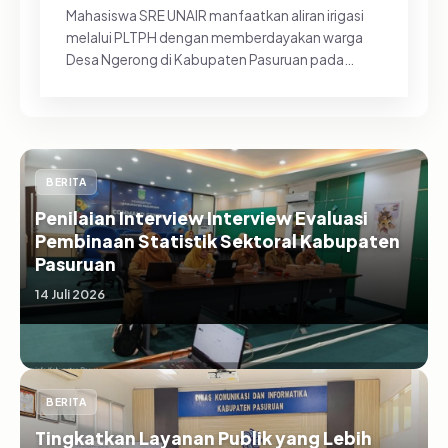
Mahasiswa SRE UNAIR manfaatkan aliran irigasi
melalui PLTPH dengan memberdayakan warga
Desa Ngerong di Kabupaten Pasuruan pada
Minggu (26/07/2026).&nbsp;Pemanfa...
BERITA
Penilaian Interview Interview Evaluasi
Pembinaan Statistik Sektoral Kabupaten
Pasuruan
14 Juli 2026
BERITA
Tingkatkan Layanan Publik yang Lebih