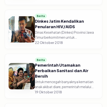
Perkembangan teknologi dirasakan telah
menyentuh seluruh aspek, tidak ada ru...
Berita
Dinkes Jatim Kendalikan
Penularan HIV/AIDS
Dinas Kesehatan (Dinkes) Provinsi Jawa
Timur berkomitmen untuk
mengendalikan penularan Human
22 Oktober 2018
Immunodeficiency Virus/Acquired
Immune Deficiency Syndrome (HIV/AIDS)
dengan dua langka...
Berita
Pemerintah Utamakan
Perbaikan Sanitasi dan Air
Bersih
Untuk mencegah banyaknya kematian
anak akibat diare, pemerintah melalui
Kementerian Kesehatan (Kemenkes)
19 Oktober 2018
menjadikan perbaikan sanitasi dan air
bersih tujuan pembangunan berkelanjut...