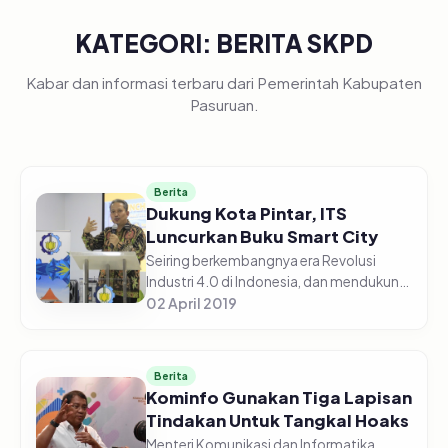
KATEGORI: BERITA SKPD
Kabar dan informasi terbaru dari Pemerintah Kabupaten
Pasuruan.
Berita
Dukung Kota Pintar, ITS
Luncurkan Buku Smart City
Seiring berkembangnya era Revolusi
Industri 4.0 di Indonesia, dan mendukung
pelayanan masyarakat perkotaan yang
02 April 2019
berbasis information technology (IT).
Institut Teknologi Sepuluh Nop...
Berita
Kominfo Gunakan Tiga Lapisan
Tindakan Untuk Tangkal Hoaks
Menteri Komunikasi dan Informatika