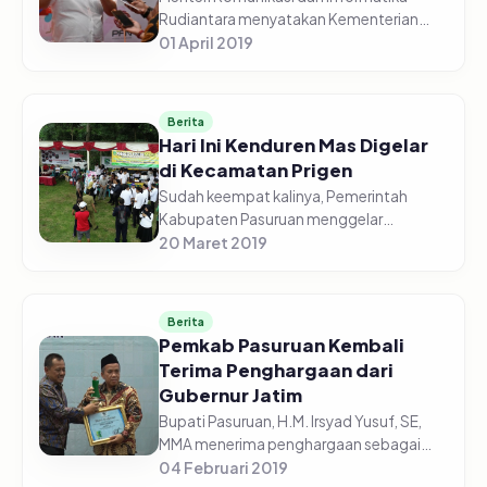
Rudiantara menyatakan Kementerian
Kominfo sudah melakukan tiga lapis
01 April 2019
tindakan untuk memerangi penyebaran
hoaks di dunia siber. Lapisan pertama at...
Berita
Hari Ini Kenduren Mas Digelar
di Kecamatan Prigen
Sudah keempat kalinya, Pemerintah
Kabupaten Pasuruan menggelar
Kenduren Mas (Kendaraan Urun Rembug
20 Maret 2019
Masyarakat), pada saat ini Kenduren Mas
digelar di Lapangan Dayu, Kecamatan
Prige...
Berita
Pemkab Pasuruan Kembali
Terima Penghargaan dari
Gubernur Jatim
Bupati Pasuruan, H.M. Irsyad Yusuf, SE,
MMA menerima penghargaan sebagai
Peringkat IV Pembina Keselamatan dan
04 Februari 2019