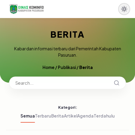
BERITA
Kabar dan informasi terbaru dari Pemerintah Kabupaten
Pasuruan.
Home
/
Publikasi
/
Berita
Kategori:
Semua
Terbaru
Berita
Artikel
Agenda
Terdahulu