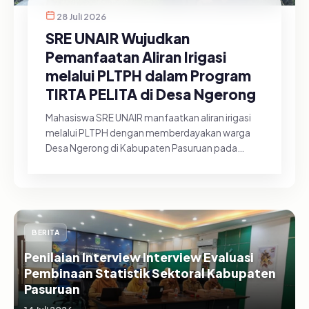
28 Juli 2026
SRE UNAIR Wujudkan
Pemanfaatan Aliran Irigasi
melalui PLTPH dalam Program
TIRTA PELITA di Desa Ngerong
Mahasiswa SRE UNAIR manfaatkan aliran irigasi
melalui PLTPH dengan memberdayakan warga
Desa Ngerong di Kabupaten Pasuruan pada
Minggu (26/07/2026).&nbsp;Pemanfa...
BERITA
Penilaian Interview Interview Evaluasi
Pembinaan Statistik Sektoral Kabupaten
Pasuruan