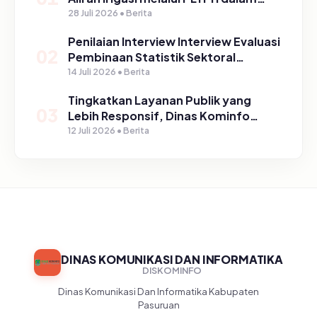
Program TIRTA PELITA di Desa
28 Juli 2026 • Berita
Ngerong
Penilaian Interview Interview Evaluasi
02
Pembinaan Statistik Sektoral
Kabupaten Pasuruan
14 Juli 2026 • Berita
Tingkatkan Layanan Publik yang
03
Lebih Responsif, Dinas Kominfo
Gelar Sosialisasi SP4N Lapor di
12 Juli 2026 • Berita
Tingkat Puskesmas, UPT, serta
SD/SMP di Kabupaten Pasuruan
DINAS KOMUNIKASI DAN INFORMATIKA
DISKOMINFO
Dinas Komunikasi Dan Informatika Kabupaten
Pasuruan