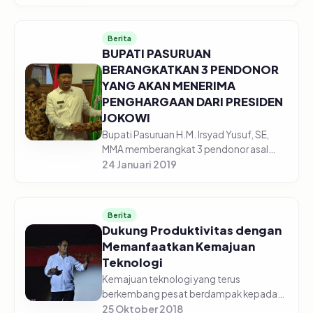
Kesehatan Kerja Terbaik Tingkat Provinsi
Jawa Timur Tahun 2018 oleh Gu...
Berita
BUPATI PASURUAN
BERANGKATKAN 3 PENDONOR
YANG AKAN MENERIMA
PENGHARGAAN DARI PRESIDEN
JOKOWI
Bupati Pasuruan H.M. Irsyad Yusuf, SE,
MMA memberangkat 3 pendonor asal
Kabupaten Pasuruan yang akan
24 Januari 2019
menerima penghargaan oleh Presiden
Joko Widodo. Penghargaan
Satyalencana terseb...
Berita
Dukung Produktivitas dengan
Memanfaatkan Kemajuan
Teknologi
Kemajuan teknologi yang terus
berkembang pesat berdampak kepada
perubahan cara hidup biasanya dilakoni.
25 Oktober 2018