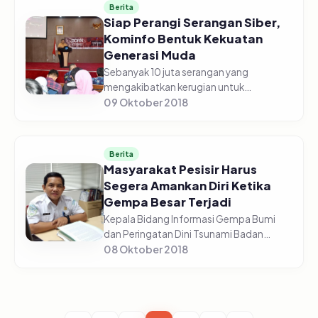
Berita
Siap Perangi Serangan Siber,
Kominfo Bentuk Kekuatan
Generasi Muda
Sebanyak 10 juta serangan yang
mengakibatkan kerugian untuk
perkembangan teknologi digital atau
09 Oktober 2018
cyber attack diperkirakan terjadi setiap
harinya di seluruh negara-negara
internasio...
Berita
Masyarakat Pesisir Harus
Segera Amankan Diri Ketika
Gempa Besar Terjadi
Kepala Bidang Informasi Gempa Bumi
dan Peringatan Dini Tsunami Badan
Meteorologi Klimatologi dan Geofisika
08 Oktober 2018
(BMKG), Daryono,menyatakan ketika
terjadi gempa besar masyarakat pesisir...