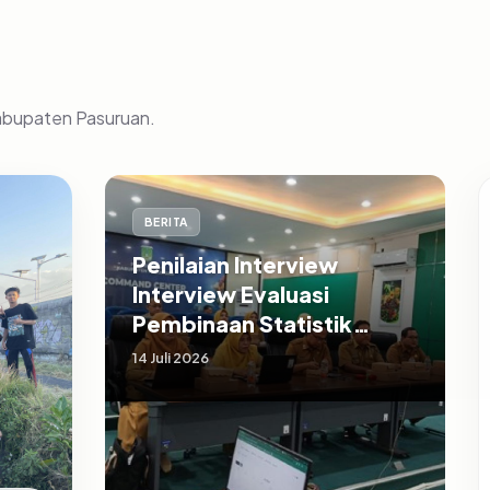
Kabupaten Pasuruan.
BERITA
Penilaian Interview
Interview Evaluasi
Pembinaan Statistik
Sektoral Kabupaten
14 Juli 2026
Pasuruan