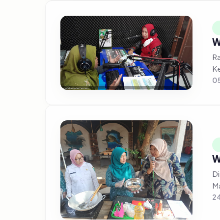
W
Ra
Ke
0
W
Di
Ma
24