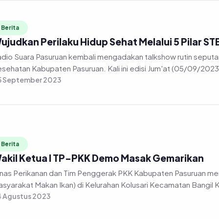
Berita
ujudkan Perilaku Hidup Sehat Melalui 5 Pilar S
dio Suara Pasuruan kembali mengadakan talkshow rutin seputa
sehatan Kabupaten Pasuruan. Kali ini edisi Jum'at (05/09/2023)
5 September 2023
Berita
akil Ketua I TP-PKK Demo Masak Gemarikan
nas Perikanan dan Tim Penggerak PKK Kabupaten Pasuruan m
syarakat Makan Ikan) di Kelurahan Kolusari Kecamatan Bangil 
 Agustus 2023