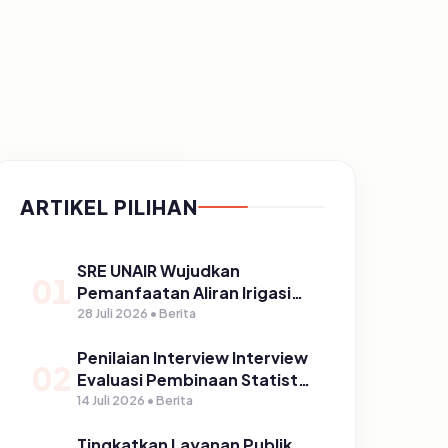
ARTIKEL PILIHAN
SRE UNAIR Wujudkan
01
Pemanfaatan Aliran Irigasi
melalui PLTPH dalam
28 Juli 2026 • Berita
Program TIRTA PELITA di
Penilaian Interview Interview
Desa Ngerong
02
Evaluasi Pembinaan Statistik
Sektoral Kabupaten
14 Juli 2026 • Berita
Pasuruan
Tingkatkan Layanan Publik