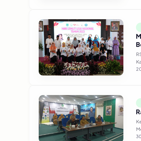
M
B
RS
Ka
20
R
Ke
Me
30