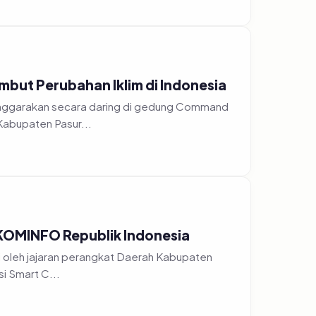
but Perubahan Iklim di Indonesia
Kabupaten Pasur...
n KOMINFO Republik Indonesia
 perangkat Daerah Kabupaten
Pasuruan. Kali ini para ASN tersebut menghadiri kegiatan sosialisasi Smart C...