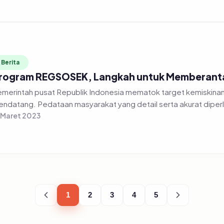
Berita
rogram REGSOSEK, Langkah untuk Memberanta
merintah pusat Republik Indonesia mematok target kemiskinan
ndatang. Pedataan masyarakat yang detail serta akurat diperl
 Maret 2023
1
2
3
4
5