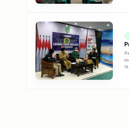
P
Pe
me
16