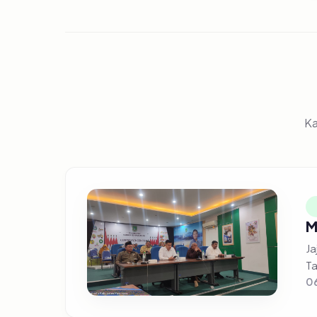
Ka
M
Ja
Ta
0