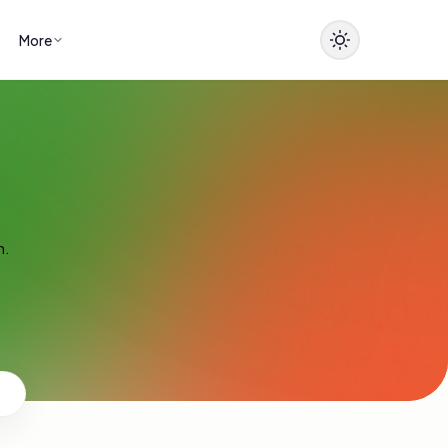
More
n.