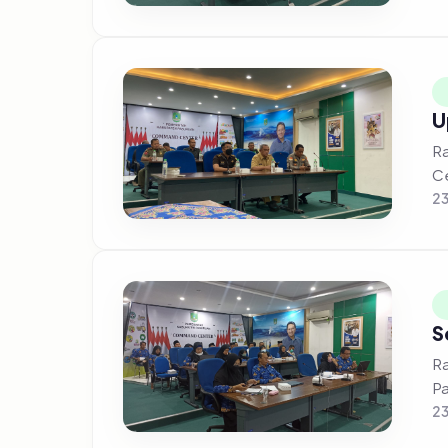
U
Rap
Ce
23
S
Ra
23