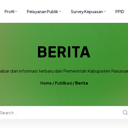
Profil
Pelayanan Publik
Survey Kepuasan
PPID
BERITA
abar dan informasi terbaru dari Pemerintah Kabupaten Pasurua
Home
/
Publikasi
/
Berita