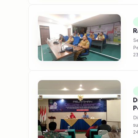
R
Se
Pe
23
D
P
Din
su
24