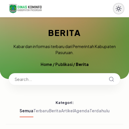
BERITA
Kabar dan informasi terbaru dari Pemerintah Kabupaten
Pasuruan.
Home
/
Publikasi
/
Berita
Kategori:
Semua
Terbaru
Berita
Artikel
Agenda
Terdahulu