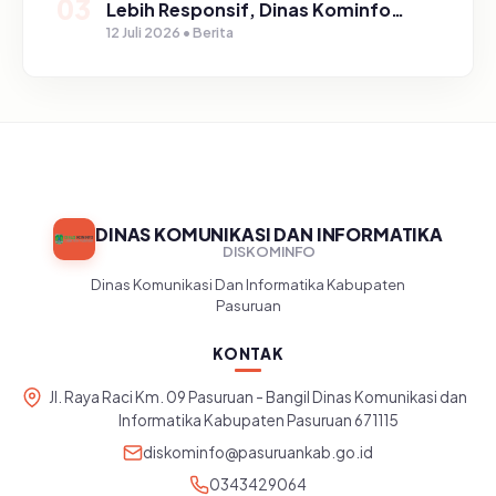
03
Lebih Responsif, Dinas Kominfo
Gelar Sosialisasi SP4N Lapor di
12 Juli 2026 • Berita
Tingkat Puskesmas, UPT, serta
SD/SMP di Kabupaten Pasuruan
DINAS KOMUNIKASI DAN INFORMATIKA
DISKOMINFO
Dinas Komunikasi Dan Informatika Kabupaten
Pasuruan
KONTAK
Jl. Raya Raci Km. 09 Pasuruan - Bangil Dinas Komunikasi dan
Informatika Kabupaten Pasuruan 671115
diskominfo@pasuruankab.go.id
0343429064