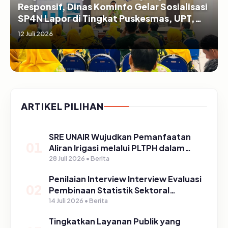
Responsif, Dinas Kominfo Gelar Sosialisasi
SP4N Lapor di Tingkat Puskesmas, UPT,
serta SD/SMP di Kabupaten Pasuruan
12 Juli 2026
ARTIKEL PILIHAN
SRE UNAIR Wujudkan Pemanfaatan
01
Aliran Irigasi melalui PLTPH dalam
Program TIRTA PELITA di Desa
28 Juli 2026 • Berita
Ngerong
Penilaian Interview Interview Evaluasi
02
Pembinaan Statistik Sektoral
Kabupaten Pasuruan
14 Juli 2026 • Berita
Tingkatkan Layanan Publik yang