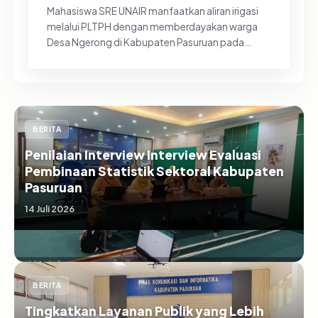
Mahasiswa SRE UNAIR manfaatkan aliran irigasi
melalui PLTPH dengan memberdayakan warga
Desa Ngerong di Kabupaten Pasuruan pada
Minggu (26/07/2026).&nbsp;Pemanfa...
BERITA
Penilaian Interview Interview Evaluasi
Pembinaan Statistik Sektoral Kabupaten
Pasuruan
14 Juli 2026
BERITA
Tingkatkan Layanan Publik yang Lebih