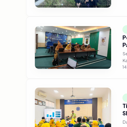
P
P
Se
Ka
14
T
S
Da
me