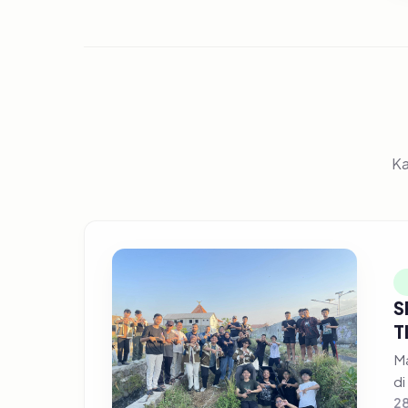
Ka
S
T
Ma
di
28