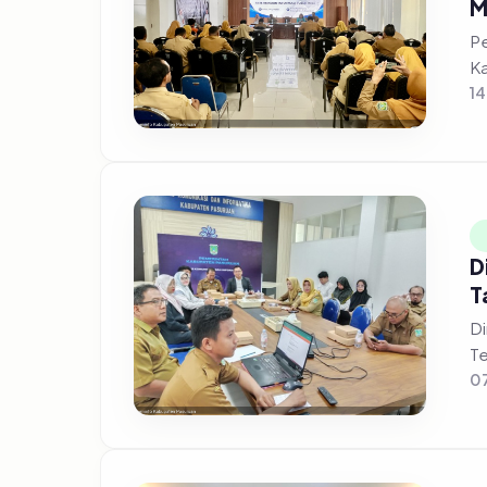
M
Pe
Ka
14
D
T
Di
Te
07