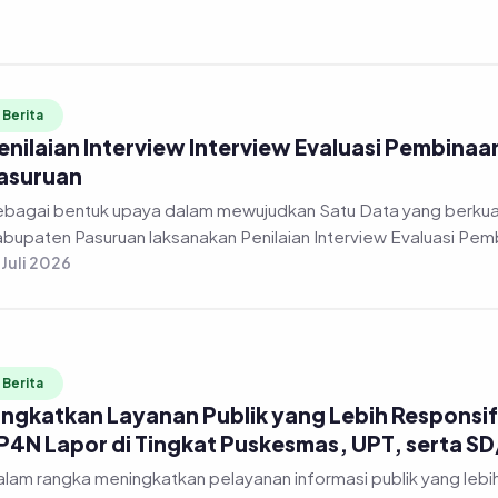
Berita
enilaian Interview Interview Evaluasi Pembinaa
asuruan
bagai bentuk upaya dalam mewujudkan Satu Data yang berkuali
bupaten Pasuruan laksanakan Penilaian Interview Evaluasi Pembi
 Juli 2026
Berita
ingkatkan Layanan Publik yang Lebih Responsif,
P4N Lapor di Tingkat Puskesmas, UPT, serta S
lam rangka meningkatkan pelayanan informasi publik yang lebi
lalui Dinas Komunikasi dan Informatika Kabupaten Pasuruan me