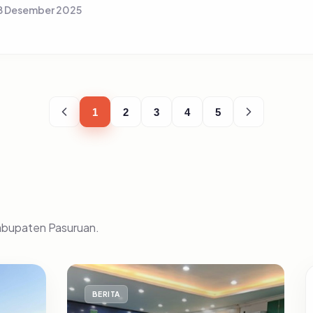
8 Desember 2025
1
2
3
4
5
Kabupaten Pasuruan.
BERITA