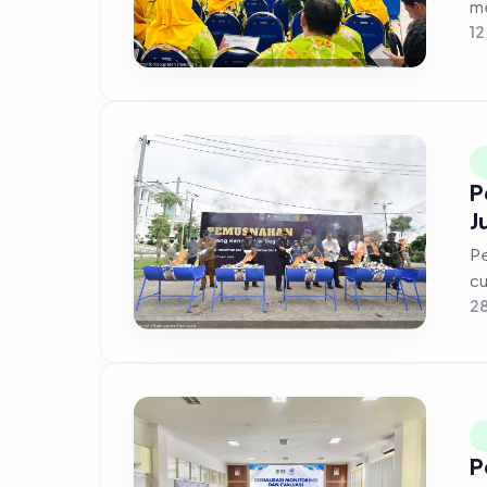
12
P
J
Pe
cu
28
P