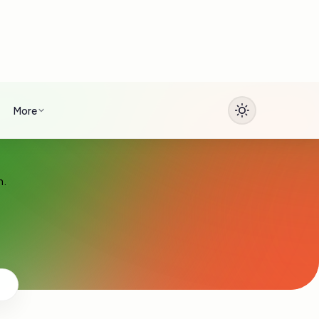
More
n.