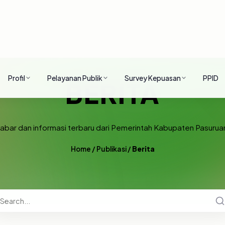
Profil
Pelayanan Publik
Survey Kepuasan
PPID
BERITA
abar dan informasi terbaru dari Pemerintah Kabupaten Pasurua
Home
/
Publikasi
/
Berita