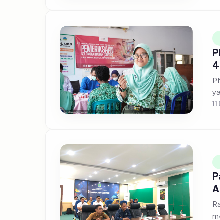
P
4
PM
ya
11
P
A
Ra
me