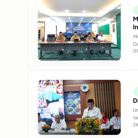
M
I
Me
Da
09
D
Un
ta
2