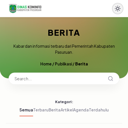
BERITA
Kabar dan informasi terbaru dari Pemerintah Kabupaten
Pasuruan.
Home
/
Publikasi
/
Berita
Kategori:
Semua
Terbaru
Berita
Artikel
Agenda
Terdahulu