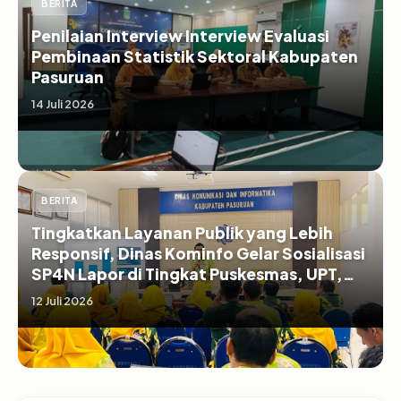
BERITA
Penilaian Interview Interview Evaluasi
Pembinaan Statistik Sektoral Kabupaten
Pasuruan
14 Juli 2026
BERITA
Tingkatkan Layanan Publik yang Lebih
Responsif, Dinas Kominfo Gelar Sosialisasi
SP4N Lapor di Tingkat Puskesmas, UPT,
serta SD/SMP di Kabupaten Pasuruan
12 Juli 2026