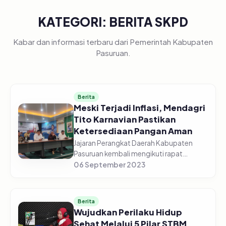
KATEGORI: BERITA SKPD
Kabar dan informasi terbaru dari Pemerintah Kabupaten
Pasuruan.
Berita
Meski Terjadi Inflasi, Mendagri
Tito Karnavian Pastikan
Ketersediaan Pangan Aman
Jajaran Perangkat Daerah Kabupaten
Pasuruan kembali mengikuti rapat
koordinasi pengendalian inflasi daerah
06 September 2023
Tahun 2023, edisi Senin (04/09/2023)
Pagi, di gedung Command Center
Dinas...
Berita
Wujudkan Perilaku Hidup
Sehat Melalui 5 Pilar STBM