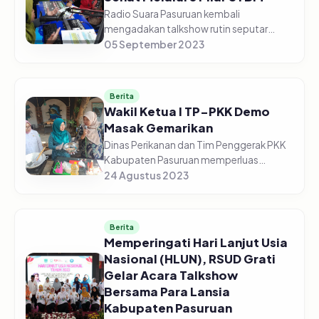
Radio Suara Pasuruan kembali
mengadakan talkshow rutin seputar
kesehatan, bekerja sama dengan Dinas
05 September 2023
Kesehatan Kabupaten Pasuruan. Kali ini
edisi Jum'at (05/09/2023) Pagi, dengan
to...
Berita
Wakil Ketua I TP-PKK Demo
Masak Gemarikan
Dinas Perikanan dan Tim Penggerak PKK
Kabupaten Pasuruan memperluas
kampanye Gemarikan (Gerakan
24 Agustus 2023
Masyarakat Makan Ikan) di Kelurahan
Kolusari Kecamatan Bangil Kabupaten
Pasuruan pad...
Berita
Memperingati Hari Lanjut Usia
Nasional (HLUN), RSUD Grati
Gelar Acara Talkshow
Bersama Para Lansia
Kabupaten Pasuruan