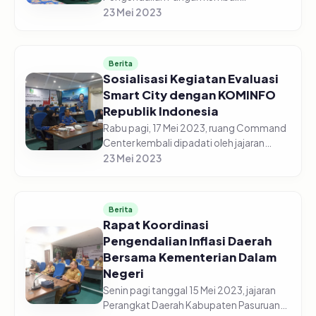
diselenggarakan secara daring di gedung
23 Mei 2023
Command Center pada Senin pagi, 22
Mei 2023. Jajaran Perangkat Daerah
Kabupaten Pasur...
Berita
Sosialisasi Kegiatan Evaluasi
Smart City dengan KOMINFO
Republik Indonesia
Rabu pagi, 17 Mei 2023, ruang Command
Center kembali dipadati oleh jajaran
perangkat Daerah Kabupaten Pasuruan.
23 Mei 2023
Kali ini para ASN tersebut menghadiri
kegiatan sosialisasi Smart C...
Berita
Rapat Koordinasi
Pengendalian Inflasi Daerah
Bersama Kementerian Dalam
Negeri
Senin pagi tanggal 15 Mei 2023, jajaran
Perangkat Daerah Kabupaten Pasuruan