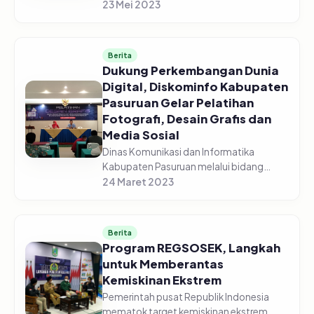
menghadiri Rapat Koordinasi
23 Mei 2023
Pengendalian Pangan di gedung
Command Center yang diselenggarakan
secara vir...
Berita
Dukung Perkembangan Dunia
Digital, Diskominfo Kabupaten
Pasuruan Gelar Pelatihan
Fotografi, Desain Grafis dan
Media Sosial
Dinas Komunikasi dan Informatika
Kabupaten Pasuruan melalui bidang
Informasi dan Komunikasi Publik (IKP)
24 Maret 2023
sukses menggelar pelatihan fotografi,
desain grafis dan media sosial, pada...
Berita
Program REGSOSEK, Langkah
untuk Memberantas
Kemiskinan Ekstrem
Pemerintah pusat Republik Indonesia
mematok target kemiskinan ekstrem