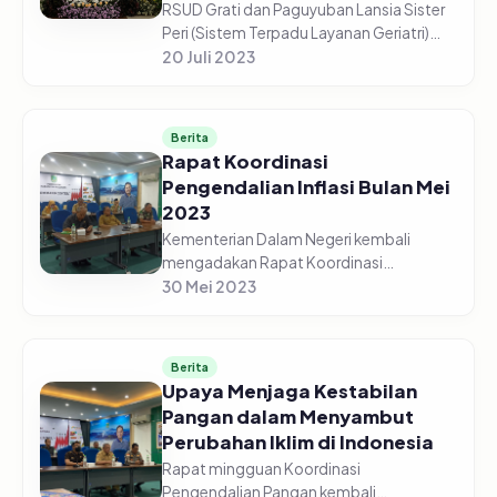
RSUD Grati dan Paguyuban Lansia Sister
Peri (Sistem Terpadu Layanan Geriatri)
Bersama Tim Penggerak PKK Kabupaten
20 Juli 2023
Pasuruan, menggelar Acara Hari Lanjut
Usia Nasional Tahun 2023, da...
Berita
Rapat Koordinasi
Pengendalian Inflasi Bulan Mei
2023
Kementerian Dalam Negeri kembali
mengadakan Rapat Koordinasi
Pengendalian Pangan pada Senin pagi,
30 Mei 2023
29 Mei 2023. Menteri Dalam Negeri,
Muhammad Tito Karnavian, hadir
sekaligus memimp...
Berita
Upaya Menjaga Kestabilan
Pangan dalam Menyambut
Perubahan Iklim di Indonesia
Rapat mingguan Koordinasi
Pengendalian Pangan kembali