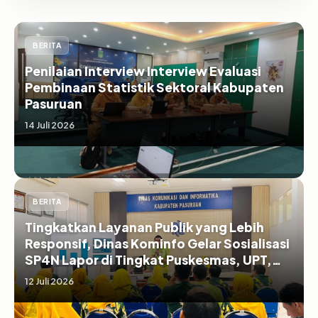
BERITA
Penilaian Interview Interview Evaluasi
Pembinaan Statistik Sektoral Kabupaten
Pasuruan
14 Juli 2026
BERITA
Tingkatkan Layanan Publik yang Lebih
Responsif, Dinas Kominfo Gelar Sosialisasi
SP4N Lapor di Tingkat Puskesmas, UPT,
serta SD/SMP di Kabupaten Pasuruan
12 Juli 2026