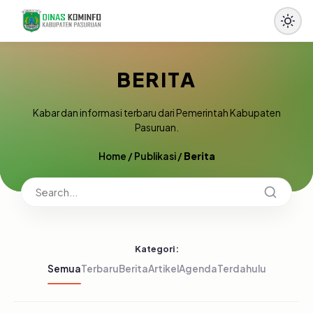
BERITA
Kabar dan informasi terbaru dari Pemerintah Kabupaten
Pasuruan.
Home
/
Publikasi
/
Berita
Kategori:
Semua
Terbaru
Berita
Artikel
Agenda
Terdahulu