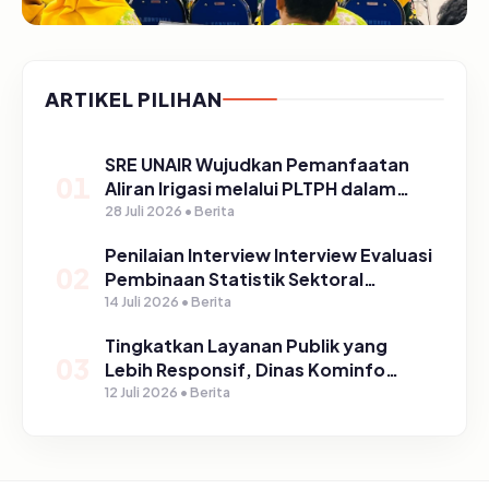
ARTIKEL PILIHAN
SRE UNAIR Wujudkan Pemanfaatan
01
Aliran Irigasi melalui PLTPH dalam
Program TIRTA PELITA di Desa
28 Juli 2026 • Berita
Ngerong
Penilaian Interview Interview Evaluasi
02
Pembinaan Statistik Sektoral
Kabupaten Pasuruan
14 Juli 2026 • Berita
Tingkatkan Layanan Publik yang
03
Lebih Responsif, Dinas Kominfo
Gelar Sosialisasi SP4N Lapor di
12 Juli 2026 • Berita
Tingkat Puskesmas, UPT, serta
SD/SMP di Kabupaten Pasuruan