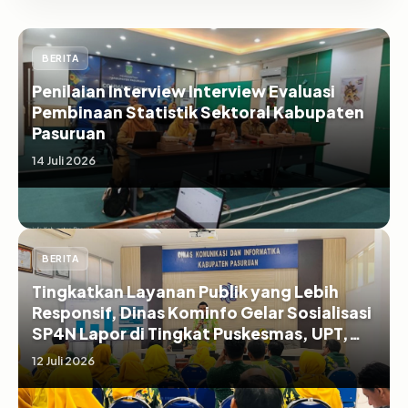
BERITA
Penilaian Interview Interview Evaluasi
Pembinaan Statistik Sektoral Kabupaten
Pasuruan
14 Juli 2026
BERITA
Tingkatkan Layanan Publik yang Lebih
Responsif, Dinas Kominfo Gelar Sosialisasi
SP4N Lapor di Tingkat Puskesmas, UPT,
serta SD/SMP di Kabupaten Pasuruan
12 Juli 2026