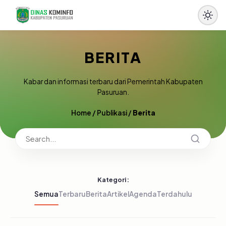
BERITA
Kabar dan informasi terbaru dari Pemerintah Kabupaten
Pasuruan.
Home
/
Publikasi
/
Berita
Kategori:
Semua
Terbaru
Berita
Artikel
Agenda
Terdahulu