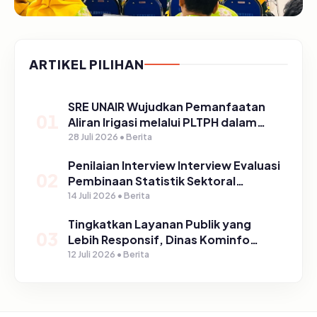
ARTIKEL PILIHAN
SRE UNAIR Wujudkan Pemanfaatan
01
Aliran Irigasi melalui PLTPH dalam
Program TIRTA PELITA di Desa
28 Juli 2026 • Berita
Ngerong
Penilaian Interview Interview Evaluasi
02
Pembinaan Statistik Sektoral
Kabupaten Pasuruan
14 Juli 2026 • Berita
Tingkatkan Layanan Publik yang
03
Lebih Responsif, Dinas Kominfo
Gelar Sosialisasi SP4N Lapor di
12 Juli 2026 • Berita
Tingkat Puskesmas, UPT, serta
SD/SMP di Kabupaten Pasuruan