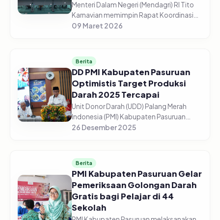
Menteri Dalam Negeri (Mendagri) RI Tito
Karnavian memimpin Rapat Koordinasi
(Rakor) Pengendalian Inflasi Daerah dari
09 Maret 2026
Aula Wan Seri Beni, Dompak,
Tanjungpinang, Senin (9/3/2026). Me...
Berita
DD PMI Kabupaten Pasuruan
Optimistis Target Produksi
Darah 2025 Tercapai
Unit Donor Darah (UDD) Palang Merah
Indonesia (PMI) Kabupaten Pasuruan
optimistis target produksi darah tahun
26 Desember 2025
2025 dapat tercapai sesuai
perencanaan. Dari target 13.500 kantong
dar...
Berita
PMI Kabupaten Pasuruan Gelar
Pemeriksaan Golongan Darah
Gratis bagi Pelajar di 44
Sekolah
PMI Kabupaten Pasuruan melaksanakan