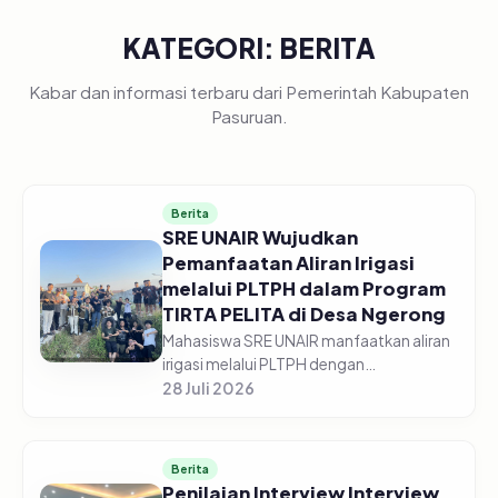
KATEGORI: BERITA
Kabar dan informasi terbaru dari Pemerintah Kabupaten
Pasuruan.
Berita
SRE UNAIR Wujudkan
Pemanfaatan Aliran Irigasi
melalui PLTPH dalam Program
TIRTA PELITA di Desa Ngerong
Mahasiswa SRE UNAIR manfaatkan aliran
irigasi melalui PLTPH dengan
memberdayakan warga Desa Ngerong di
28 Juli 2026
Kabupaten Pasuruan pada Minggu
(26/07/2026).&nbsp;Pemanfaatan
potensi aliran...
Berita
Penilaian Interview Interview