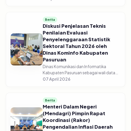
Pasuruan menggelar acara Sosialisasi
Monitoring dan Evaluasi Keterbukaan...
Berita
Diskusi Penjelasan Teknis
Penilaian Evaluasi
Penyelenggaraan Statistik
Sektoral Tahun 2026 oleh
Dinas Kominfo Kabupaten
Pasuruan
Dinas Komunikasi dan Informatika
Kabupaten Pasuruan sebagai wali data
mengadakan Diskusi Bersama Tentang
07 April 2026
Penjelasan Teknis Penilaian Evaluasi
Penyelenggaraan Statistik Sektoral Tah...
Berita
Menteri Dalam Negeri
(Mendagri) Pimpin Rapat
Koordinasi (Rakor)
Pengendalian Inflasi Daerah