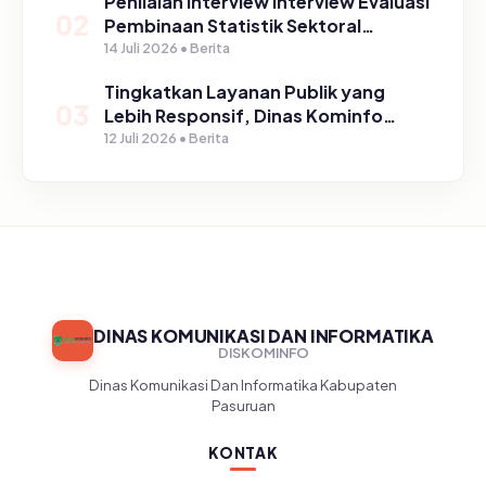
Penilaian Interview Interview Evaluasi
02
Pembinaan Statistik Sektoral
Kabupaten Pasuruan
14 Juli 2026 • Berita
Tingkatkan Layanan Publik yang
03
Lebih Responsif, Dinas Kominfo
Gelar Sosialisasi SP4N Lapor di
12 Juli 2026 • Berita
Tingkat Puskesmas, UPT, serta
SD/SMP di Kabupaten Pasuruan
DINAS KOMUNIKASI DAN INFORMATIKA
DISKOMINFO
Dinas Komunikasi Dan Informatika Kabupaten
Pasuruan
KONTAK