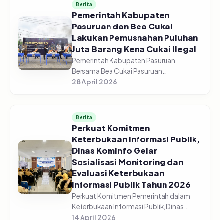
Berita
Pemerintah Kabupaten
Pasuruan dan Bea Cukai
Lakukan Pemusnahan Puluhan
Juta Barang Kena Cukai Ilegal
Pemerintah Kabupaten Pasuruan
Bersama Bea Cukai Pasuruan
melaksanakan pemusnahan jutaan
28 April 2026
barang kena cukai ilegal di halaman GOR
Sasana Krida Anoraga Raci, Senin,
27/04/2026. Pemusn...
Berita
Perkuat Komitmen
Keterbukaan Informasi Publik,
Dinas Kominfo Gelar
Sosialisasi Monitoring dan
Evaluasi Keterbukaan
Informasi Publik Tahun 2026
Perkuat Komitmen Pemerintah dalam
Keterbukaan Informasi Publik, Dinas
Komunikasi dan Informatika Kabupaten
14 April 2026