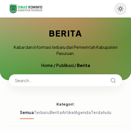
BERITA
Kabar dan informasi terbaru dari Pemerintah Kabupaten
Pasuruan.
Home
/
Publikasi
/
Berita
Kategori:
Semua
Terbaru
Berita
Artikel
Agenda
Terdahulu