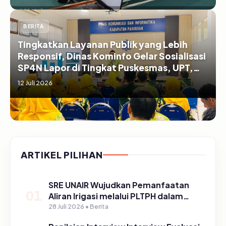
BERITA
Tingkatkan Layanan Publik yang Lebih
Responsif, Dinas Kominfo Gelar Sosialisasi
SP4N Lapor di Tingkat Puskesmas, UPT,
serta SD/SMP di Kabupaten Pasuruan
12 Juli 2026
ARTIKEL PILIHAN
SRE UNAIR Wujudkan Pemanfaatan
01
Aliran Irigasi melalui PLTPH dalam
Program TIRTA PELITA di Desa
28 Juli 2026 • Berita
Ngerong