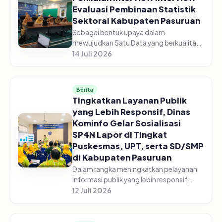
Evaluasi Pembinaan Statistik
Sektoral Kabupaten Pasuruan
Sebagai bentuk upaya dalam
mewujudkan Satu Data yang berkualitas,
Dinas Komunikasi dan Informatika
14 Juli 2026
Kabupaten Pasuruan laksanakan
Penilaian Interview Evaluasi Pembinaan
Statistik Se...
Berita
Tingkatkan Layanan Publik
yang Lebih Responsif, Dinas
Kominfo Gelar Sosialisasi
SP4N Lapor di Tingkat
Puskesmas, UPT, serta SD/SMP
di Kabupaten Pasuruan
Dalam rangka meningkatkan pelayanan
informasi publik yang lebih responsif,
Pemerintah Kabupaten Pasuruan melalui
12 Juli 2026
Dinas Komunikasi dan Informatika
Kabupaten Pasuruan menggelar acara...