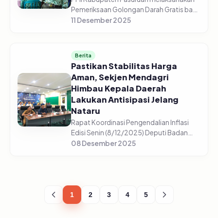
Pemeriksaan Golongan Darah Gratis bagi
5.225 pelajar di 44 sekolah yang tersebar
11 Desember 2025
di setiap sekolah mulai dari SD/Sederajat,
SMP/Sederajat, dan S...
Berita
Pastikan Stabilitas Harga
Aman, Sekjen Mendagri
Himbau Kepala Daerah
Lakukan Antisipasi Jelang
Nataru
Rapat Koordinasi Pengendalian Inflasi
Edisi Senin (8/12/2025) Deputi Badan
Pusat Statistik, Pudji Ismartini
08 Desember 2025
menyampaikan beberapa komoditas
mengalami kenaikan jelang Nataru
(Natal,...
1
2
3
4
5