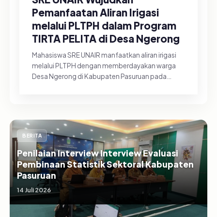
Pemanfaatan Aliran Irigasi
melalui PLTPH dalam Program
TIRTA PELITA di Desa Ngerong
Mahasiswa SRE UNAIR manfaatkan aliran irigasi
melalui PLTPH dengan memberdayakan warga
Desa Ngerong di Kabupaten Pasuruan pada
Minggu (26/07/2026).&nbsp;Pemanfa...
BERITA
Penilaian Interview Interview Evaluasi
Pembinaan Statistik Sektoral Kabupaten
Pasuruan
14 Juli 2026