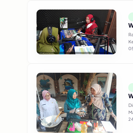
W
Ra
Ke
0
W
Di
Ma
24