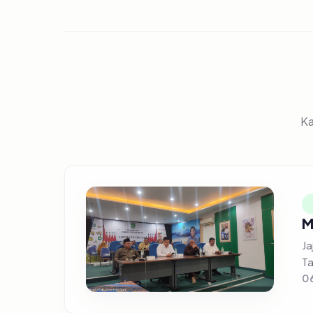
Ka
M
Ja
Ta
0