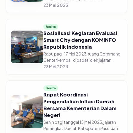
diselenggarakan secara daring di gedung
23 Mei 2023
Command Center pada Senin pagi, 22
Mei 2023. Jajaran Perangkat Daerah
Kabupaten Pasur...
Berita
Sosialisasi Kegiatan Evaluasi
Smart City dengan KOMINFO
Republik Indonesia
Rabu pagi, 17 Mei 2023, ruang Command
Center kembali dipadati oleh jajaran
perangkat Daerah Kabupaten Pasuruan.
23 Mei 2023
Kali ini para ASN tersebut menghadiri
kegiatan sosialisasi Smart C...
Berita
Rapat Koordinasi
Pengendalian Inflasi Daerah
Bersama Kementerian Dalam
Negeri
Senin pagi tanggal 15 Mei 2023, jajaran
Perangkat Daerah Kabupaten Pasuruan