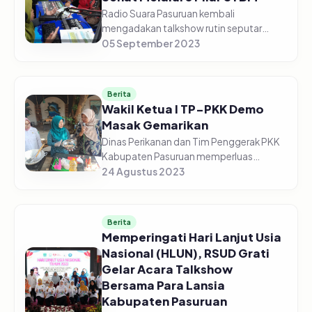
Radio Suara Pasuruan kembali
mengadakan talkshow rutin seputar
kesehatan, bekerja sama dengan Dinas
05 September 2023
Kesehatan Kabupaten Pasuruan. Kali ini
edisi Jum'at (05/09/2023) Pagi, dengan
to...
Berita
Wakil Ketua I TP-PKK Demo
Masak Gemarikan
Dinas Perikanan dan Tim Penggerak PKK
Kabupaten Pasuruan memperluas
kampanye Gemarikan (Gerakan
24 Agustus 2023
Masyarakat Makan Ikan) di Kelurahan
Kolusari Kecamatan Bangil Kabupaten
Pasuruan pad...
Berita
Memperingati Hari Lanjut Usia
Nasional (HLUN), RSUD Grati
Gelar Acara Talkshow
Bersama Para Lansia
Kabupaten Pasuruan