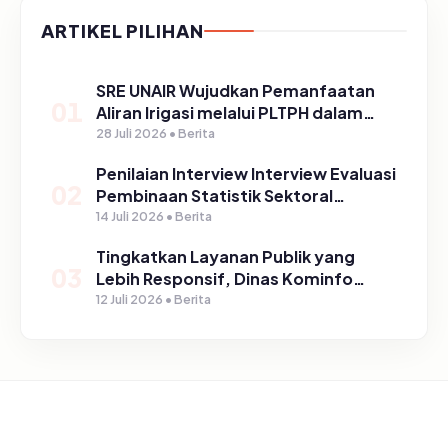
ARTIKEL PILIHAN
SRE UNAIR Wujudkan Pemanfaatan
01
Aliran Irigasi melalui PLTPH dalam
Program TIRTA PELITA di Desa
28 Juli 2026 • Berita
Ngerong
Penilaian Interview Interview Evaluasi
02
Pembinaan Statistik Sektoral
Kabupaten Pasuruan
14 Juli 2026 • Berita
Tingkatkan Layanan Publik yang
03
Lebih Responsif, Dinas Kominfo
Gelar Sosialisasi SP4N Lapor di
12 Juli 2026 • Berita
Tingkat Puskesmas, UPT, serta
SD/SMP di Kabupaten Pasuruan