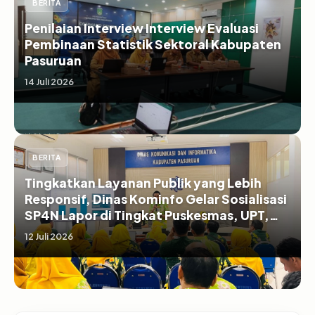
BERITA
Penilaian Interview Interview Evaluasi
Pembinaan Statistik Sektoral Kabupaten
Pasuruan
14 Juli 2026
BERITA
Tingkatkan Layanan Publik yang Lebih
Responsif, Dinas Kominfo Gelar Sosialisasi
SP4N Lapor di Tingkat Puskesmas, UPT,
serta SD/SMP di Kabupaten Pasuruan
12 Juli 2026