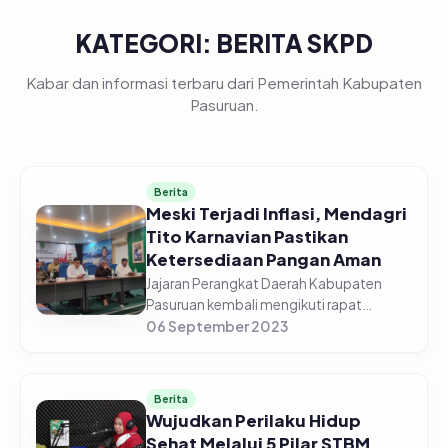
KATEGORI: BERITA SKPD
Kabar dan informasi terbaru dari Pemerintah Kabupaten
Pasuruan.
Berita
Meski Terjadi Inflasi, Mendagri
Tito Karnavian Pastikan
Ketersediaan Pangan Aman
Jajaran Perangkat Daerah Kabupaten
Pasuruan kembali mengikuti rapat
koordinasi pengendalian inflasi daerah
06 September 2023
Tahun 2023, edisi Senin (04/09/2023)
Pagi, di gedung Command Center
Dinas...
Berita
Wujudkan Perilaku Hidup
Sehat Melalui 5 Pilar STBM