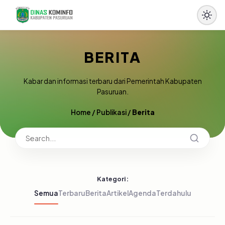
BERITA
Kabar dan informasi terbaru dari Pemerintah Kabupaten
Pasuruan.
Home
/
Publikasi
/
Berita
Kategori:
Semua
Terbaru
Berita
Artikel
Agenda
Terdahulu