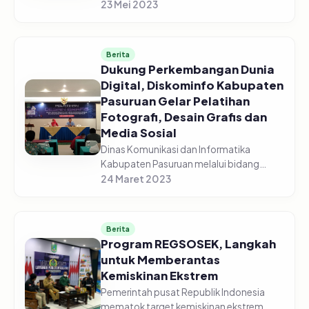
menghadiri Rapat Koordinasi
23 Mei 2023
Pengendalian Pangan di gedung
Command Center yang diselenggarakan
secara vir...
Berita
Dukung Perkembangan Dunia
Digital, Diskominfo Kabupaten
Pasuruan Gelar Pelatihan
Fotografi, Desain Grafis dan
Media Sosial
Dinas Komunikasi dan Informatika
Kabupaten Pasuruan melalui bidang
Informasi dan Komunikasi Publik (IKP)
24 Maret 2023
sukses menggelar pelatihan fotografi,
desain grafis dan media sosial, pada...
Berita
Program REGSOSEK, Langkah
untuk Memberantas
Kemiskinan Ekstrem
Pemerintah pusat Republik Indonesia
mematok target kemiskinan ekstrem