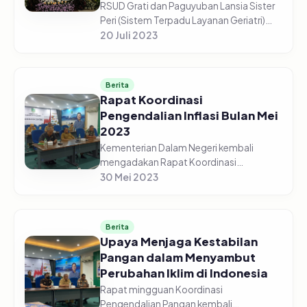
RSUD Grati dan Paguyuban Lansia Sister
Peri (Sistem Terpadu Layanan Geriatri)
Bersama Tim Penggerak PKK Kabupaten
20 Juli 2023
Pasuruan, menggelar Acara Hari Lanjut
Usia Nasional Tahun 2023, da...
Berita
Rapat Koordinasi
Pengendalian Inflasi Bulan Mei
2023
Kementerian Dalam Negeri kembali
mengadakan Rapat Koordinasi
Pengendalian Pangan pada Senin pagi,
30 Mei 2023
29 Mei 2023. Menteri Dalam Negeri,
Muhammad Tito Karnavian, hadir
sekaligus memimp...
Berita
Upaya Menjaga Kestabilan
Pangan dalam Menyambut
Perubahan Iklim di Indonesia
Rapat mingguan Koordinasi
Pengendalian Pangan kembali