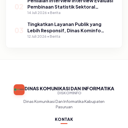
Penilaian Interview Interview Evaluasi
02
Pembinaan Statistik Sektoral
Kabupaten Pasuruan
14 Juli 2026 • Berita
Tingkatkan Layanan Publik yang
03
Lebih Responsif, Dinas Kominfo
Gelar Sosialisasi SP4N Lapor di
12 Juli 2026 • Berita
Tingkat Puskesmas, UPT, serta
SD/SMP di Kabupaten Pasuruan
DINAS KOMUNIKASI DAN INFORMATIKA
DISKOMINFO
Dinas Komunikasi Dan Informatika Kabupaten
Pasuruan
KONTAK