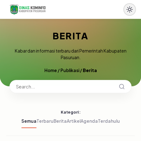
BERITA
Kabar dan informasi terbaru dari Pemerintah Kabupaten
Pasuruan.
Home
/
Publikasi
/
Berita
Kategori:
Semua
Terbaru
Berita
Artikel
Agenda
Terdahulu