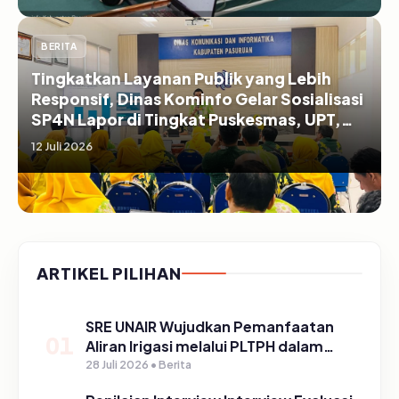
BERITA
Tingkatkan Layanan Publik yang Lebih
Responsif, Dinas Kominfo Gelar Sosialisasi
SP4N Lapor di Tingkat Puskesmas, UPT,
serta SD/SMP di Kabupaten Pasuruan
12 Juli 2026
ARTIKEL PILIHAN
SRE UNAIR Wujudkan Pemanfaatan
01
Aliran Irigasi melalui PLTPH dalam
Program TIRTA PELITA di Desa
28 Juli 2026 • Berita
Ngerong