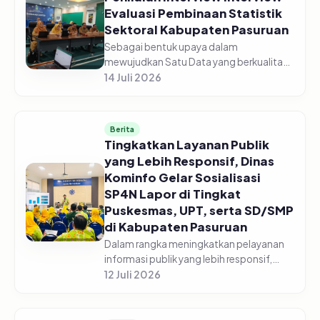
Evaluasi Pembinaan Statistik
Sektoral Kabupaten Pasuruan
Sebagai bentuk upaya dalam
mewujudkan Satu Data yang berkualitas,
Dinas Komunikasi dan Informatika
14 Juli 2026
Kabupaten Pasuruan laksanakan
Penilaian Interview Evaluasi Pembinaan
Statistik Se...
Berita
Tingkatkan Layanan Publik
yang Lebih Responsif, Dinas
Kominfo Gelar Sosialisasi
SP4N Lapor di Tingkat
Puskesmas, UPT, serta SD/SMP
di Kabupaten Pasuruan
Dalam rangka meningkatkan pelayanan
informasi publik yang lebih responsif,
Pemerintah Kabupaten Pasuruan melalui
12 Juli 2026
Dinas Komunikasi dan Informatika
Kabupaten Pasuruan menggelar acara...