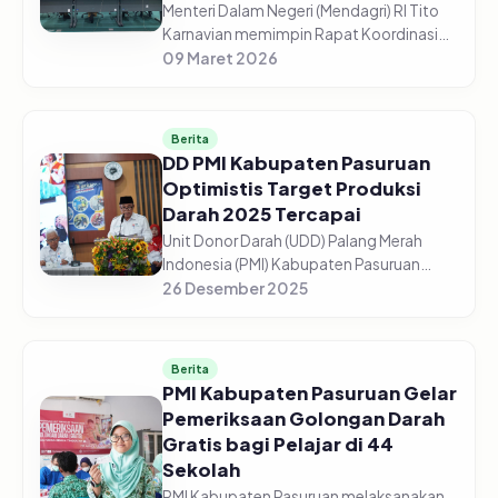
Menteri Dalam Negeri (Mendagri) RI Tito
Karnavian memimpin Rapat Koordinasi
(Rakor) Pengendalian Inflasi Daerah dari
09 Maret 2026
Aula Wan Seri Beni, Dompak,
Tanjungpinang, Senin (9/3/2026). Me...
Berita
DD PMI Kabupaten Pasuruan
Optimistis Target Produksi
Darah 2025 Tercapai
Unit Donor Darah (UDD) Palang Merah
Indonesia (PMI) Kabupaten Pasuruan
optimistis target produksi darah tahun
26 Desember 2025
2025 dapat tercapai sesuai
perencanaan. Dari target 13.500 kantong
dar...
Berita
PMI Kabupaten Pasuruan Gelar
Pemeriksaan Golongan Darah
Gratis bagi Pelajar di 44
Sekolah
PMI Kabupaten Pasuruan melaksanakan