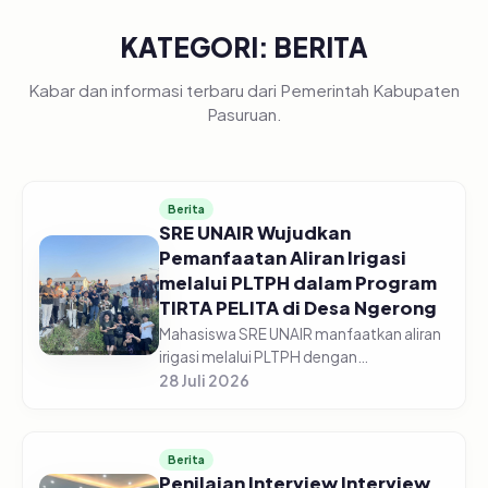
KATEGORI: BERITA
Kabar dan informasi terbaru dari Pemerintah Kabupaten
Pasuruan.
Berita
SRE UNAIR Wujudkan
Pemanfaatan Aliran Irigasi
melalui PLTPH dalam Program
TIRTA PELITA di Desa Ngerong
Mahasiswa SRE UNAIR manfaatkan aliran
irigasi melalui PLTPH dengan
memberdayakan warga Desa Ngerong di
28 Juli 2026
Kabupaten Pasuruan pada Minggu
(26/07/2026).&nbsp;Pemanfaatan
potensi aliran...
Berita
Penilaian Interview Interview