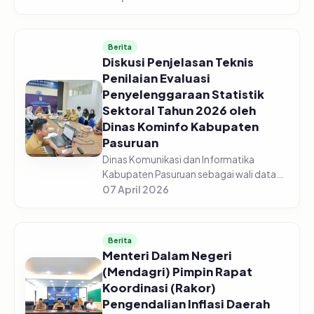
Pasuruan menggelar acara Sosialisasi
Monitoring dan Evaluasi Keterbukaan...
Berita
Diskusi Penjelasan Teknis
Penilaian Evaluasi
Penyelenggaraan Statistik
Sektoral Tahun 2026 oleh
Dinas Kominfo Kabupaten
Pasuruan
Dinas Komunikasi dan Informatika
Kabupaten Pasuruan sebagai wali data
mengadakan Diskusi Bersama Tentang
07 April 2026
Penjelasan Teknis Penilaian Evaluasi
Penyelenggaraan Statistik Sektoral Tah...
Berita
Menteri Dalam Negeri
(Mendagri) Pimpin Rapat
Koordinasi (Rakor)
Pengendalian Inflasi Daerah