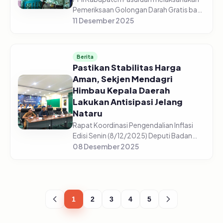
Pemeriksaan Golongan Darah Gratis bagi
5.225 pelajar di 44 sekolah yang tersebar
11 Desember 2025
di setiap sekolah mulai dari SD/Sederajat,
SMP/Sederajat, dan S...
Berita
Pastikan Stabilitas Harga
Aman, Sekjen Mendagri
Himbau Kepala Daerah
Lakukan Antisipasi Jelang
Nataru
Rapat Koordinasi Pengendalian Inflasi
Edisi Senin (8/12/2025) Deputi Badan
Pusat Statistik, Pudji Ismartini
08 Desember 2025
menyampaikan beberapa komoditas
mengalami kenaikan jelang Nataru
(Natal,...
1
2
3
4
5