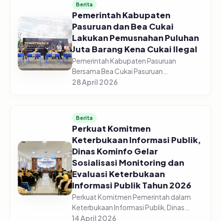
Berita
Pemerintah Kabupaten
Pasuruan dan Bea Cukai
Lakukan Pemusnahan Puluhan
Juta Barang Kena Cukai Ilegal
Pemerintah Kabupaten Pasuruan
Bersama Bea Cukai Pasuruan
melaksanakan pemusnahan jutaan
28 April 2026
barang kena cukai ilegal di halaman GOR
Sasana Krida Anoraga Raci, Senin,
27/04/2026. Pemusn...
Berita
Perkuat Komitmen
Keterbukaan Informasi Publik,
Dinas Kominfo Gelar
Sosialisasi Monitoring dan
Evaluasi Keterbukaan
Informasi Publik Tahun 2026
Perkuat Komitmen Pemerintah dalam
Keterbukaan Informasi Publik, Dinas
Komunikasi dan Informatika Kabupaten
14 April 2026