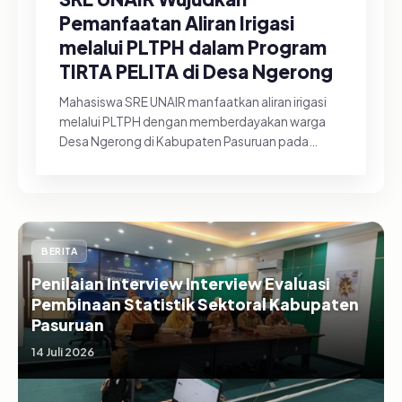
Pemanfaatan Aliran Irigasi
melalui PLTPH dalam Program
TIRTA PELITA di Desa Ngerong
Mahasiswa SRE UNAIR manfaatkan aliran irigasi
melalui PLTPH dengan memberdayakan warga
Desa Ngerong di Kabupaten Pasuruan pada
Minggu (26/07/2026).&nbsp;Pemanfa...
BERITA
Penilaian Interview Interview Evaluasi
Pembinaan Statistik Sektoral Kabupaten
Pasuruan
14 Juli 2026