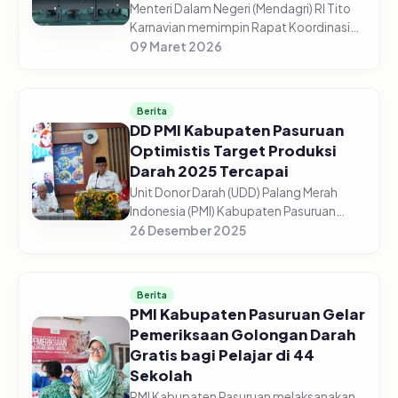
Menteri Dalam Negeri (Mendagri) RI Tito
Karnavian memimpin Rapat Koordinasi
(Rakor) Pengendalian Inflasi Daerah dari
09 Maret 2026
Aula Wan Seri Beni, Dompak,
Tanjungpinang, Senin (9/3/2026). Me...
Berita
DD PMI Kabupaten Pasuruan
Optimistis Target Produksi
Darah 2025 Tercapai
Unit Donor Darah (UDD) Palang Merah
Indonesia (PMI) Kabupaten Pasuruan
optimistis target produksi darah tahun
26 Desember 2025
2025 dapat tercapai sesuai
perencanaan. Dari target 13.500 kantong
dar...
Berita
PMI Kabupaten Pasuruan Gelar
Pemeriksaan Golongan Darah
Gratis bagi Pelajar di 44
Sekolah
PMI Kabupaten Pasuruan melaksanakan