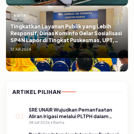
BERITA
Tingkatkan Layanan Publik yang Lebih
Responsif, Dinas Kominfo Gelar Sosialisasi
SP4N Lapor di Tingkat Puskesmas, UPT,
serta SD/SMP di Kabupaten Pasuruan
12 Juli 2026
ARTIKEL PILIHAN
SRE UNAIR Wujudkan Pemanfaatan
01
Aliran Irigasi melalui PLTPH dalam
Program TIRTA PELITA di Desa
28 Juli 2026 • Berita
Ngerong