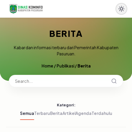
BERITA
Kabar dan informasi terbaru dari Pemerintah Kabupaten
Pasuruan.
Home
/
Publikasi
/
Berita
Kategori:
Semua
Terbaru
Berita
Artikel
Agenda
Terdahulu