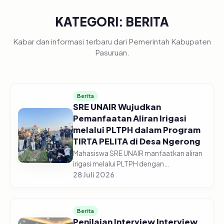
KATEGORI: BERITA
Kabar dan informasi terbaru dari Pemerintah Kabupaten
Pasuruan.
Berita
SRE UNAIR Wujudkan
Pemanfaatan Aliran Irigasi
melalui PLTPH dalam Program
TIRTA PELITA di Desa Ngerong
Mahasiswa SRE UNAIR manfaatkan aliran
irigasi melalui PLTPH dengan
memberdayakan warga Desa Ngerong di
28 Juli 2026
Kabupaten Pasuruan pada Minggu
(26/07/2026).&nbsp;Pemanfaatan
potensi aliran...
Berita
Penilaian Interview Interview