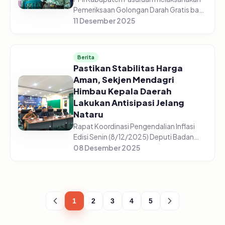
Pemeriksaan Golongan Darah Gratis bagi
5.225 pelajar di 44 sekolah yang tersebar
11 Desember 2025
di setiap sekolah mulai dari SD/Sederajat,
SMP/Sederajat, dan S...
Berita
Pastikan Stabilitas Harga
Aman, Sekjen Mendagri
Himbau Kepala Daerah
Lakukan Antisipasi Jelang
Nataru
Rapat Koordinasi Pengendalian Inflasi
Edisi Senin (8/12/2025) Deputi Badan
Pusat Statistik, Pudji Ismartini
08 Desember 2025
menyampaikan beberapa komoditas
mengalami kenaikan jelang Nataru
(Natal,...
1
2
3
4
5