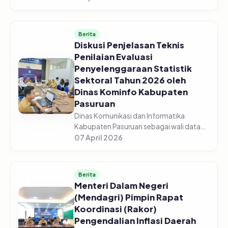
Pasuruan menggelar acara Sosialisasi
Monitoring dan Evaluasi Keterbukaan...
Berita
Diskusi Penjelasan Teknis
Penilaian Evaluasi
Penyelenggaraan Statistik
Sektoral Tahun 2026 oleh
Dinas Kominfo Kabupaten
Pasuruan
Dinas Komunikasi dan Informatika
Kabupaten Pasuruan sebagai wali data
mengadakan Diskusi Bersama Tentang
07 April 2026
Penjelasan Teknis Penilaian Evaluasi
Penyelenggaraan Statistik Sektoral Tah...
Berita
Menteri Dalam Negeri
(Mendagri) Pimpin Rapat
Koordinasi (Rakor)
Pengendalian Inflasi Daerah