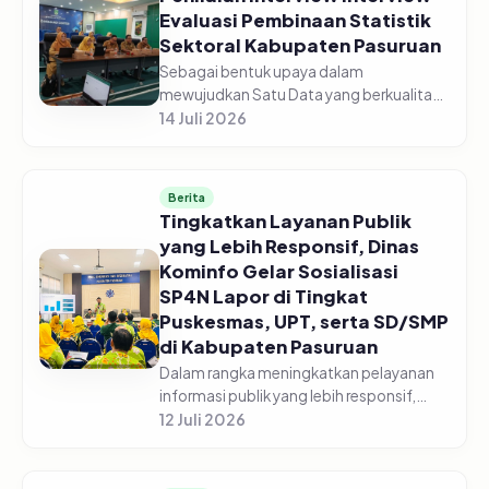
Evaluasi Pembinaan Statistik
Sektoral Kabupaten Pasuruan
Sebagai bentuk upaya dalam
mewujudkan Satu Data yang berkualitas,
Dinas Komunikasi dan Informatika
14 Juli 2026
Kabupaten Pasuruan laksanakan
Penilaian Interview Evaluasi Pembinaan
Statistik Se...
Berita
Tingkatkan Layanan Publik
yang Lebih Responsif, Dinas
Kominfo Gelar Sosialisasi
SP4N Lapor di Tingkat
Puskesmas, UPT, serta SD/SMP
di Kabupaten Pasuruan
Dalam rangka meningkatkan pelayanan
informasi publik yang lebih responsif,
Pemerintah Kabupaten Pasuruan melalui
12 Juli 2026
Dinas Komunikasi dan Informatika
Kabupaten Pasuruan menggelar acara...