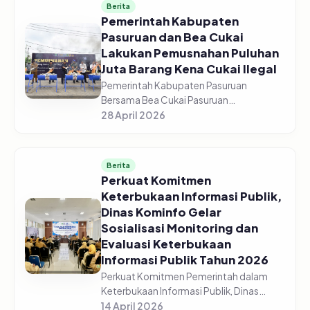
Berita
Pemerintah Kabupaten
Pasuruan dan Bea Cukai
Lakukan Pemusnahan Puluhan
Juta Barang Kena Cukai Ilegal
Pemerintah Kabupaten Pasuruan
Bersama Bea Cukai Pasuruan
melaksanakan pemusnahan jutaan
28 April 2026
barang kena cukai ilegal di halaman GOR
Sasana Krida Anoraga Raci, Senin,
27/04/2026. Pemusn...
Berita
Perkuat Komitmen
Keterbukaan Informasi Publik,
Dinas Kominfo Gelar
Sosialisasi Monitoring dan
Evaluasi Keterbukaan
Informasi Publik Tahun 2026
Perkuat Komitmen Pemerintah dalam
Keterbukaan Informasi Publik, Dinas
Komunikasi dan Informatika Kabupaten
14 April 2026