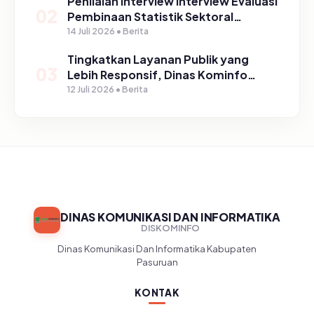
Penilaian Interview Interview Evaluasi
02
Pembinaan Statistik Sektoral
Kabupaten Pasuruan
14 Juli 2026 • Berita
Tingkatkan Layanan Publik yang
03
Lebih Responsif, Dinas Kominfo
Gelar Sosialisasi SP4N Lapor di
12 Juli 2026 • Berita
Tingkat Puskesmas, UPT, serta
SD/SMP di Kabupaten Pasuruan
DINAS KOMUNIKASI DAN INFORMATIKA
DISKOMINFO
Dinas Komunikasi Dan Informatika Kabupaten
Pasuruan
KONTAK