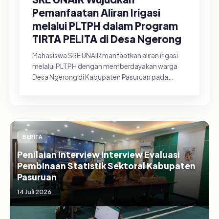
Pemanfaatan Aliran Irigasi
melalui PLTPH dalam Program
TIRTA PELITA di Desa Ngerong
Mahasiswa SRE UNAIR manfaatkan aliran irigasi
melalui PLTPH dengan memberdayakan warga
Desa Ngerong di Kabupaten Pasuruan pada
Minggu (26/07/2026).&nbsp;Pemanfa...
BERITA
Penilaian Interview Interview Evaluasi
Pembinaan Statistik Sektoral Kabupaten
Pasuruan
14 Juli 2026