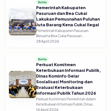
Berita
Pemerintah Kabupaten
Pasuruan dan Bea Cukai
Lakukan Pemusnahan Puluhan
Juta Barang Kena Cukai Ilegal
Pemerintah Kabupaten Pasuruan
Bersama Bea Cukai Pasuruan
melaksanakan pemusnahan jutaan
28 April 2026
barang kena cukai ilegal di halaman GOR
Sasana Krida Anoraga Raci, Senin,
27/04/2026. Pemusn...
Berita
Perkuat Komitmen
Keterbukaan Informasi Publik,
Dinas Kominfo Gelar
Sosialisasi Monitoring dan
Evaluasi Keterbukaan
Informasi Publik Tahun 2026
Perkuat Komitmen Pemerintah dalam
Keterbukaan Informasi Publik, Dinas
Komunikasi dan Informatika Kabupaten
14 April 2026