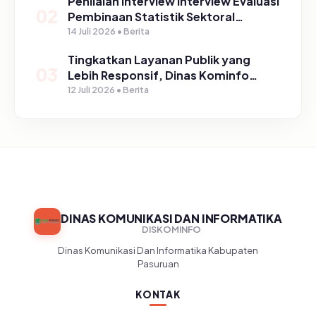
Penilaian Interview Interview Evaluasi
02
Pembinaan Statistik Sektoral
Kabupaten Pasuruan
14 Juli 2026 • Berita
Tingkatkan Layanan Publik yang
03
Lebih Responsif, Dinas Kominfo
Gelar Sosialisasi SP4N Lapor di
12 Juli 2026 • Berita
Tingkat Puskesmas, UPT, serta
SD/SMP di Kabupaten Pasuruan
DINAS KOMUNIKASI DAN INFORMATIKA
DISKOMINFO
Dinas Komunikasi Dan Informatika Kabupaten
Pasuruan
KONTAK