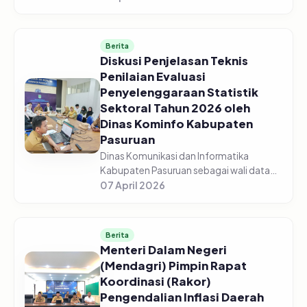
Pasuruan menggelar acara Sosialisasi
Monitoring dan Evaluasi Keterbukaan...
Berita
Diskusi Penjelasan Teknis
Penilaian Evaluasi
Penyelenggaraan Statistik
Sektoral Tahun 2026 oleh
Dinas Kominfo Kabupaten
Pasuruan
Dinas Komunikasi dan Informatika
Kabupaten Pasuruan sebagai wali data
mengadakan Diskusi Bersama Tentang
07 April 2026
Penjelasan Teknis Penilaian Evaluasi
Penyelenggaraan Statistik Sektoral Tah...
Berita
Menteri Dalam Negeri
(Mendagri) Pimpin Rapat
Koordinasi (Rakor)
Pengendalian Inflasi Daerah