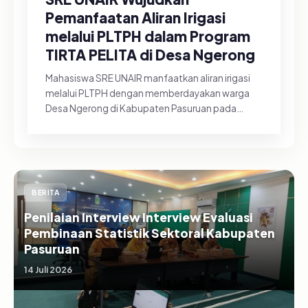
Pemanfaatan Aliran Irigasi
melalui PLTPH dalam Program
TIRTA PELITA di Desa Ngerong
Mahasiswa SRE UNAIR manfaatkan aliran irigasi
melalui PLTPH dengan memberdayakan warga
Desa Ngerong di Kabupaten Pasuruan pada
Minggu (26/07/2026).&nbsp;Pemanfa...
BERITA
Penilaian Interview Interview Evaluasi
Pembinaan Statistik Sektoral Kabupaten
Pasuruan
14 Juli 2026