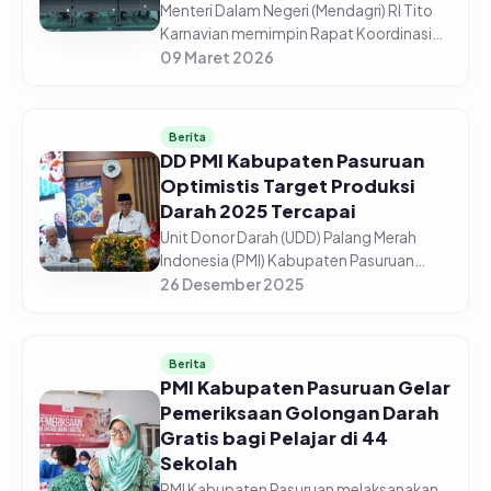
Menteri Dalam Negeri (Mendagri) RI Tito
Karnavian memimpin Rapat Koordinasi
(Rakor) Pengendalian Inflasi Daerah dari
09 Maret 2026
Aula Wan Seri Beni, Dompak,
Tanjungpinang, Senin (9/3/2026). Me...
Berita
DD PMI Kabupaten Pasuruan
Optimistis Target Produksi
Darah 2025 Tercapai
Unit Donor Darah (UDD) Palang Merah
Indonesia (PMI) Kabupaten Pasuruan
optimistis target produksi darah tahun
26 Desember 2025
2025 dapat tercapai sesuai
perencanaan. Dari target 13.500 kantong
dar...
Berita
PMI Kabupaten Pasuruan Gelar
Pemeriksaan Golongan Darah
Gratis bagi Pelajar di 44
Sekolah
PMI Kabupaten Pasuruan melaksanakan