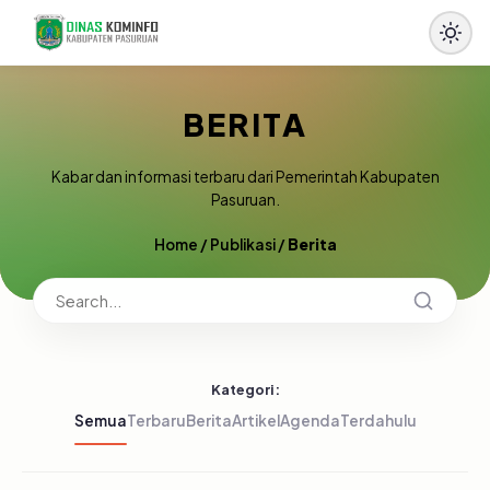
BERITA
Kabar dan informasi terbaru dari Pemerintah Kabupaten
Pasuruan.
Home
/
Publikasi
/
Berita
Kategori:
Semua
Terbaru
Berita
Artikel
Agenda
Terdahulu