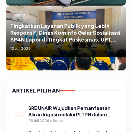
BERITA
Tingkatkan Layanan Publik yang Lebih
Responsif, Dinas Kominfo Gelar Sosialisasi
SP4N Lapor di Tingkat Puskesmas, UPT,
serta SD/SMP di Kabupaten Pasuruan
12 Juli 2026
ARTIKEL PILIHAN
SRE UNAIR Wujudkan Pemanfaatan
01
Aliran Irigasi melalui PLTPH dalam
Program TIRTA PELITA di Desa
28 Juli 2026 • Berita
Ngerong