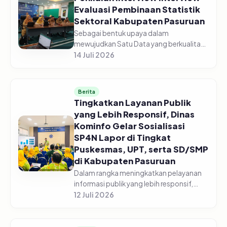
Evaluasi Pembinaan Statistik
Sektoral Kabupaten Pasuruan
Sebagai bentuk upaya dalam
mewujudkan Satu Data yang berkualitas,
Dinas Komunikasi dan Informatika
14 Juli 2026
Kabupaten Pasuruan laksanakan
Penilaian Interview Evaluasi Pembinaan
Statistik Se...
Berita
Tingkatkan Layanan Publik
yang Lebih Responsif, Dinas
Kominfo Gelar Sosialisasi
SP4N Lapor di Tingkat
Puskesmas, UPT, serta SD/SMP
di Kabupaten Pasuruan
Dalam rangka meningkatkan pelayanan
informasi publik yang lebih responsif,
Pemerintah Kabupaten Pasuruan melalui
12 Juli 2026
Dinas Komunikasi dan Informatika
Kabupaten Pasuruan menggelar acara...