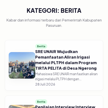
KATEGORI: BERITA
Kabar dan informasi terbaru dari Pemerintah Kabupaten
Pasuruan.
Berita
SRE UNAIR Wujudkan
Pemanfaatan Aliran Irigasi
melalui PLTPH dalam Program
TIRTA PELITA di Desa Ngerong
Mahasiswa SRE UNAIR manfaatkan aliran
irigasi melalui PLTPH dengan
memberdayakan warga Desa Ngerong di
28 Juli 2026
Kabupaten Pasuruan pada Minggu
(26/07/2026).&nbsp;Pemanfaatan
potensi aliran...
Berita
Penilaian Interview Interview