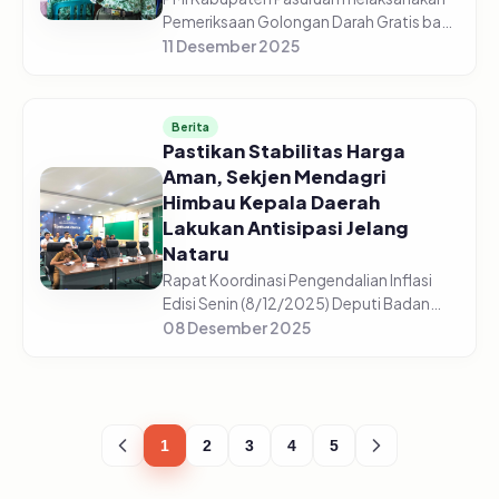
Pemeriksaan Golongan Darah Gratis bagi
5.225 pelajar di 44 sekolah yang tersebar
11 Desember 2025
di setiap sekolah mulai dari SD/Sederajat,
SMP/Sederajat, dan S...
Berita
Pastikan Stabilitas Harga
Aman, Sekjen Mendagri
Himbau Kepala Daerah
Lakukan Antisipasi Jelang
Nataru
Rapat Koordinasi Pengendalian Inflasi
Edisi Senin (8/12/2025) Deputi Badan
Pusat Statistik, Pudji Ismartini
08 Desember 2025
menyampaikan beberapa komoditas
mengalami kenaikan jelang Nataru
(Natal,...
1
2
3
4
5