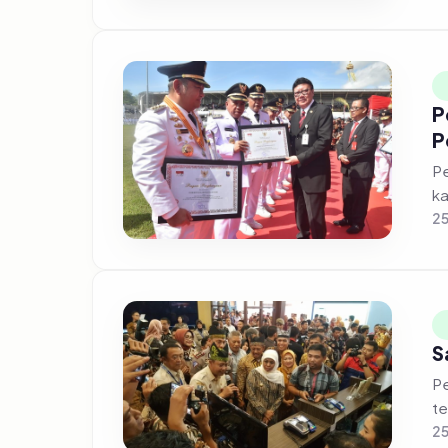
P
P
Pe
ka
25
S
Pe
te
25