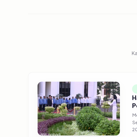
Ka
H
P
Me
Se
20