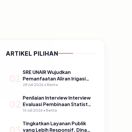
ARTIKEL PILIHAN
SRE UNAIR Wujudkan
01
Pemanfaatan Aliran Irigasi
melalui PLTPH dalam
28 Juli 2026 • Berita
Program TIRTA PELITA di
Penilaian Interview Interview
Desa Ngerong
02
Evaluasi Pembinaan Statistik
Sektoral Kabupaten
14 Juli 2026 • Berita
Pasuruan
Tingkatkan Layanan Publik
03
yang Lebih Responsif, Dinas