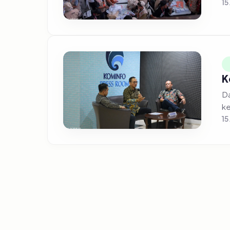
15
K
Da
ke
15