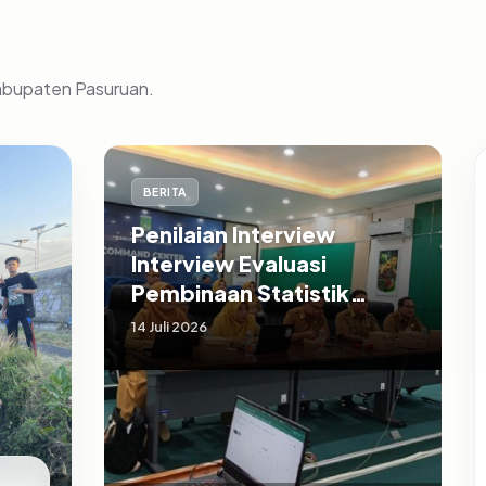
Kabupaten Pasuruan.
BERITA
Penilaian Interview
Interview Evaluasi
Pembinaan Statistik
Sektoral Kabupaten
14 Juli 2026
Pasuruan