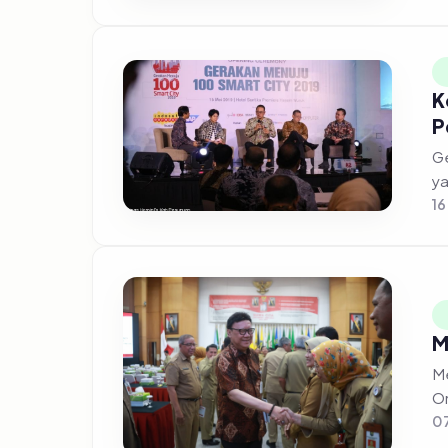
K
P
Gerakan
ya
16
M
Me
On
07