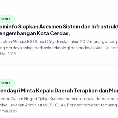
Berita
ominfo Siapkan Asesmen Sistem dan Infrastru
engembangan Kota Cerdas,
 Menuju 100 Smart City dimulai tahun 2017 menargetkan pembangunan smart city atau kota cerdas
ng berdaya saing, berbasis teknologi dan budaya lokal. Hal ter
 Mei 2019
Berita
endagri Minta Kepala Daerah Terapkan dan Man
nteri Dalam Negeri Tjahjo Kumolo meminta kepala daerah men
line Layanan Administrasi (Si-OLA). Perintah tersebut tertuang
 Mei 2019