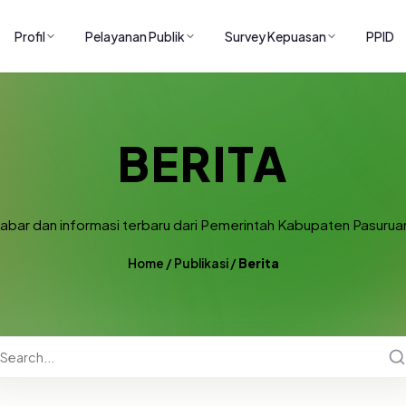
Profil
Pelayanan Publik
Survey Kepuasan
PPID
BERITA
abar dan informasi terbaru dari Pemerintah Kabupaten Pasurua
Home
/
Publikasi
/
Berita