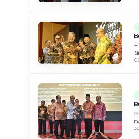
B
Bu
Si
02
B
Bu
ma
30