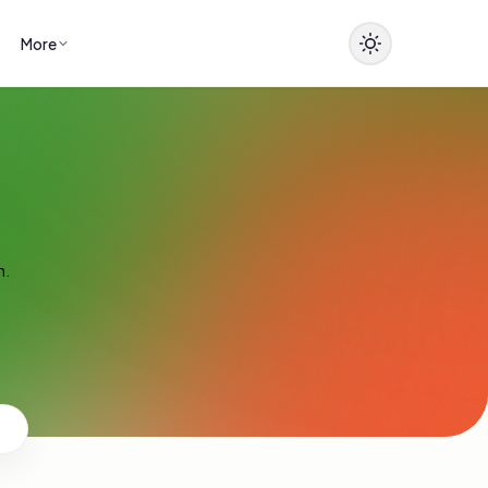
More
n.