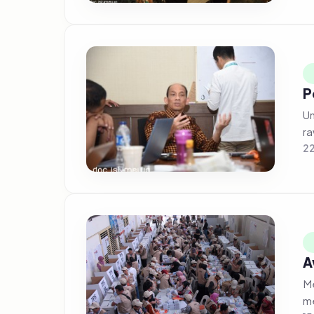
P
Un
ra
22
A
Me
me