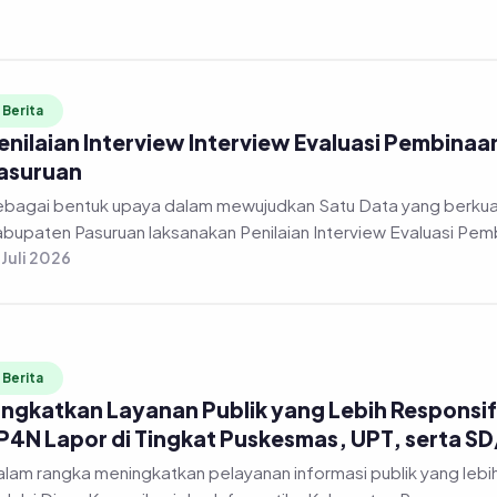
Berita
enilaian Interview Interview Evaluasi Pembinaa
asuruan
bagai bentuk upaya dalam mewujudkan Satu Data yang berkuali
bupaten Pasuruan laksanakan Penilaian Interview Evaluasi Pembi
 Juli 2026
Berita
ingkatkan Layanan Publik yang Lebih Responsif,
P4N Lapor di Tingkat Puskesmas, UPT, serta S
lam rangka meningkatkan pelayanan informasi publik yang lebi
lalui Dinas Komunikasi dan Informatika Kabupaten Pasuruan me