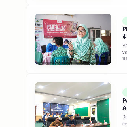
P
4
PM
ya
11
P
A
Ra
me