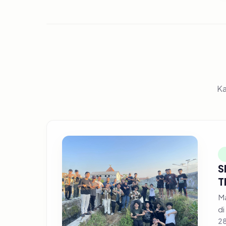
Ka
S
T
Ma
di
28