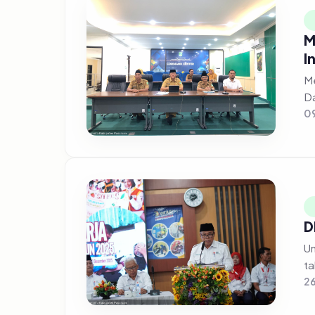
M
I
Me
Da
09
D
Un
ta
2