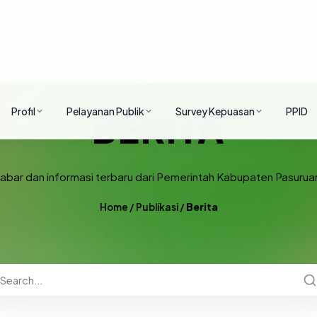
Profil
Pelayanan Publik
Survey Kepuasan
PPID
BERITA
abar dan informasi terbaru dari Pemerintah Kabupaten Pasurua
Home
/
Publikasi
/
Berita