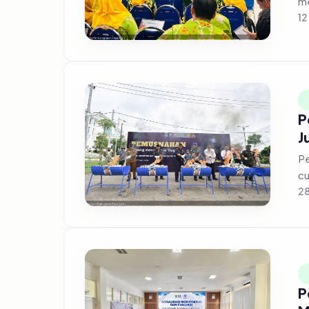
12
P
J
Pe
cu
28
P