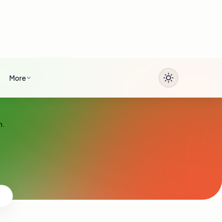
More
n.