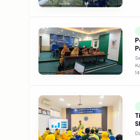
P
P
Se
Ka
14
T
S
Da
me