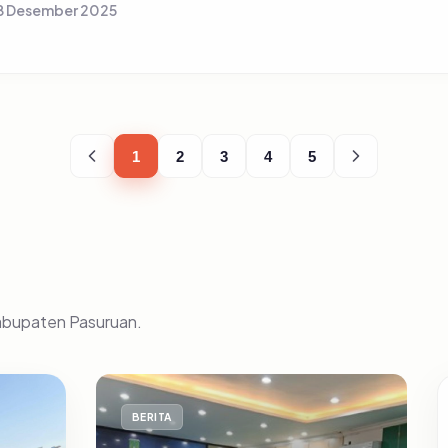
8 Desember 2025
1
2
3
4
5
Kabupaten Pasuruan.
BERITA