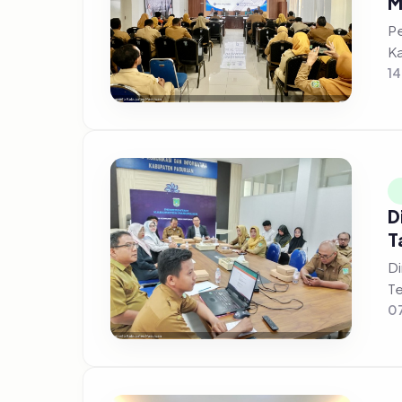
M
Pe
Ka
14
D
T
Di
Te
07