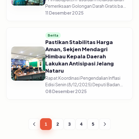
Pemeriksaan Golongan Darah Gratis bagi
5.225 pelajar di 44 sekolah yang tersebar
11 Desember 2025
di setiap sekolah mulai dari SD/Sederajat,
SMP/Sederajat, dan S...
Berita
Pastikan Stabilitas Harga
Aman, Sekjen Mendagri
Himbau Kepala Daerah
Lakukan Antisipasi Jelang
Nataru
Rapat Koordinasi Pengendalian Inflasi
Edisi Senin (8/12/2025) Deputi Badan
Pusat Statistik, Pudji Ismartini
08 Desember 2025
menyampaikan beberapa komoditas
mengalami kenaikan jelang Nataru
(Natal,...
1
2
3
4
5