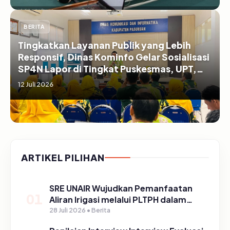
BERITA
Tingkatkan Layanan Publik yang Lebih
Responsif, Dinas Kominfo Gelar Sosialisasi
SP4N Lapor di Tingkat Puskesmas, UPT,
serta SD/SMP di Kabupaten Pasuruan
12 Juli 2026
ARTIKEL PILIHAN
SRE UNAIR Wujudkan Pemanfaatan
01
Aliran Irigasi melalui PLTPH dalam
Program TIRTA PELITA di Desa
28 Juli 2026 • Berita
Ngerong