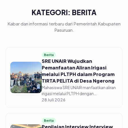
KATEGORI: BERITA
Kabar dan informasi terbaru dari Pemerintah Kabupaten
Pasuruan.
Berita
SRE UNAIR Wujudkan
Pemanfaatan Aliran Irigasi
melalui PLTPH dalam Program
TIRTA PELITA di Desa Ngerong
Mahasiswa SRE UNAIR manfaatkan aliran
irigasi melalui PLTPH dengan
memberdayakan warga Desa Ngerong di
28 Juli 2026
Kabupaten Pasuruan pada Minggu
(26/07/2026).&nbsp;Pemanfaatan
potensi aliran...
Berita
Penilaian Interview Interview