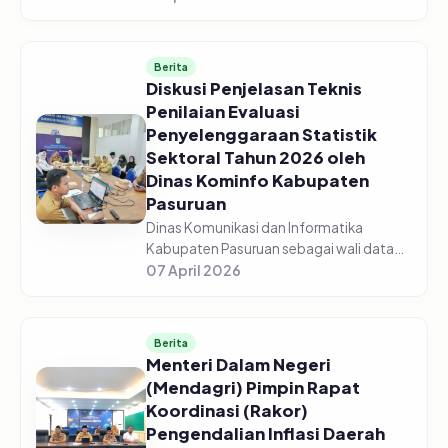
Pasuruan menggelar acara Sosialisasi
Monitoring dan Evaluasi Keterbukaan...
Berita
Diskusi Penjelasan Teknis
Penilaian Evaluasi
Penyelenggaraan Statistik
Sektoral Tahun 2026 oleh
Dinas Kominfo Kabupaten
Pasuruan
Dinas Komunikasi dan Informatika
Kabupaten Pasuruan sebagai wali data
mengadakan Diskusi Bersama Tentang
07 April 2026
Penjelasan Teknis Penilaian Evaluasi
Penyelenggaraan Statistik Sektoral Tah...
Berita
Menteri Dalam Negeri
(Mendagri) Pimpin Rapat
Koordinasi (Rakor)
Pengendalian Inflasi Daerah