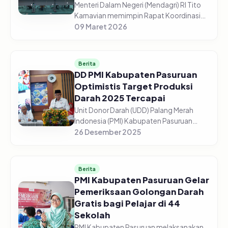
Menteri Dalam Negeri (Mendagri) RI Tito
Karnavian memimpin Rapat Koordinasi
(Rakor) Pengendalian Inflasi Daerah dari
09 Maret 2026
Aula Wan Seri Beni, Dompak,
Tanjungpinang, Senin (9/3/2026). Me...
Berita
DD PMI Kabupaten Pasuruan
Optimistis Target Produksi
Darah 2025 Tercapai
Unit Donor Darah (UDD) Palang Merah
Indonesia (PMI) Kabupaten Pasuruan
optimistis target produksi darah tahun
26 Desember 2025
2025 dapat tercapai sesuai
perencanaan. Dari target 13.500 kantong
dar...
Berita
PMI Kabupaten Pasuruan Gelar
Pemeriksaan Golongan Darah
Gratis bagi Pelajar di 44
Sekolah
PMI Kabupaten Pasuruan melaksanakan