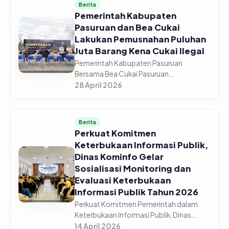
Berita
Pemerintah Kabupaten
Pasuruan dan Bea Cukai
Lakukan Pemusnahan Puluhan
Juta Barang Kena Cukai Ilegal
Pemerintah Kabupaten Pasuruan
Bersama Bea Cukai Pasuruan
melaksanakan pemusnahan jutaan
28 April 2026
barang kena cukai ilegal di halaman GOR
Sasana Krida Anoraga Raci, Senin,
27/04/2026. Pemusn...
Berita
Perkuat Komitmen
Keterbukaan Informasi Publik,
Dinas Kominfo Gelar
Sosialisasi Monitoring dan
Evaluasi Keterbukaan
Informasi Publik Tahun 2026
Perkuat Komitmen Pemerintah dalam
Keterbukaan Informasi Publik, Dinas
Komunikasi dan Informatika Kabupaten
14 April 2026