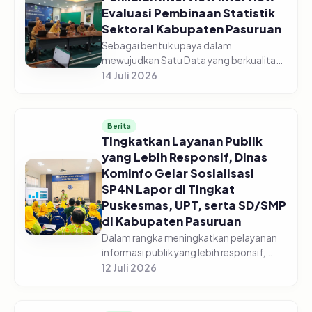
Evaluasi Pembinaan Statistik
Sektoral Kabupaten Pasuruan
Sebagai bentuk upaya dalam
mewujudkan Satu Data yang berkualitas,
Dinas Komunikasi dan Informatika
14 Juli 2026
Kabupaten Pasuruan laksanakan
Penilaian Interview Evaluasi Pembinaan
Statistik Se...
Berita
Tingkatkan Layanan Publik
yang Lebih Responsif, Dinas
Kominfo Gelar Sosialisasi
SP4N Lapor di Tingkat
Puskesmas, UPT, serta SD/SMP
di Kabupaten Pasuruan
Dalam rangka meningkatkan pelayanan
informasi publik yang lebih responsif,
Pemerintah Kabupaten Pasuruan melalui
12 Juli 2026
Dinas Komunikasi dan Informatika
Kabupaten Pasuruan menggelar acara...