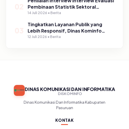
Penilaian Interview Interview Evaluasi
02
Pembinaan Statistik Sektoral
Kabupaten Pasuruan
14 Juli 2026 • Berita
Tingkatkan Layanan Publik yang
03
Lebih Responsif, Dinas Kominfo
Gelar Sosialisasi SP4N Lapor di
12 Juli 2026 • Berita
Tingkat Puskesmas, UPT, serta
SD/SMP di Kabupaten Pasuruan
DINAS KOMUNIKASI DAN INFORMATIKA
DISKOMINFO
Dinas Komunikasi Dan Informatika Kabupaten
Pasuruan
KONTAK