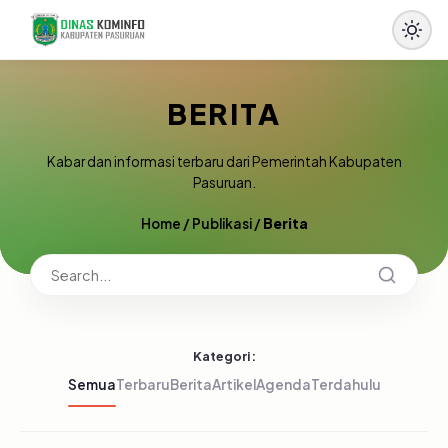
BERITA
Kabar dan informasi terbaru dari Pemerintah Kabupaten
Pasuruan.
Home
/
Publikasi
/
Berita
Kategori:
Semua
Terbaru
Berita
Artikel
Agenda
Terdahulu