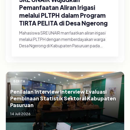
Pemanfaatan Aliran Irigasi
melalui PLTPH dalam Program
TIRTA PELITA di Desa Ngerong
Mahasiswa SRE UNAIR manfaatkan aliran irigasi
melalui PLTPH dengan memberdayakan warga
Desa Ngerong di Kabupaten Pasuruan pada
Minggu (26/07/2026).&nbsp;Pemanfa...
BERITA
Penilaian Interview Interview Evaluasi
Pembinaan Statistik Sektoral Kabupaten
Pasuruan
14 Juli 2026