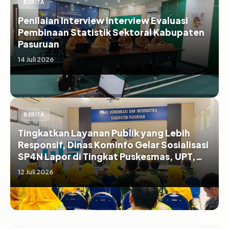
BERITA
Penilaian Interview Interview Evaluasi
Pembinaan Statistik Sektoral Kabupaten
Pasuruan
14 Juli 2026
BERITA
Tingkatkan Layanan Publik yang Lebih
Responsif, Dinas Kominfo Gelar Sosialisasi
SP4N Lapor di Tingkat Puskesmas, UPT,
serta SD/SMP di Kabupaten Pasuruan
12 Juli 2026