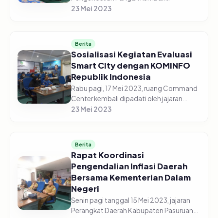
diselenggarakan secara daring di gedung
23 Mei 2023
Command Center pada Senin pagi, 22
Mei 2023. Jajaran Perangkat Daerah
Kabupaten Pasur...
Berita
Sosialisasi Kegiatan Evaluasi
Smart City dengan KOMINFO
Republik Indonesia
Rabu pagi, 17 Mei 2023, ruang Command
Center kembali dipadati oleh jajaran
perangkat Daerah Kabupaten Pasuruan.
23 Mei 2023
Kali ini para ASN tersebut menghadiri
kegiatan sosialisasi Smart C...
Berita
Rapat Koordinasi
Pengendalian Inflasi Daerah
Bersama Kementerian Dalam
Negeri
Senin pagi tanggal 15 Mei 2023, jajaran
Perangkat Daerah Kabupaten Pasuruan