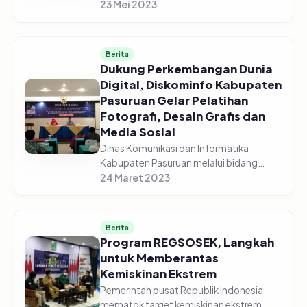
menghadiri Rapat Koordinasi
23 Mei 2023
Pengendalian Pangan di gedung
Command Center yang diselenggarakan
secara vir...
Berita
Dukung Perkembangan Dunia
Digital, Diskominfo Kabupaten
Pasuruan Gelar Pelatihan
Fotografi, Desain Grafis dan
Media Sosial
Dinas Komunikasi dan Informatika
Kabupaten Pasuruan melalui bidang
Informasi dan Komunikasi Publik (IKP)
24 Maret 2023
sukses menggelar pelatihan fotografi,
desain grafis dan media sosial, pada...
Berita
Program REGSOSEK, Langkah
untuk Memberantas
Kemiskinan Ekstrem
Pemerintah pusat Republik Indonesia
mematok target kemiskinan ekstrem