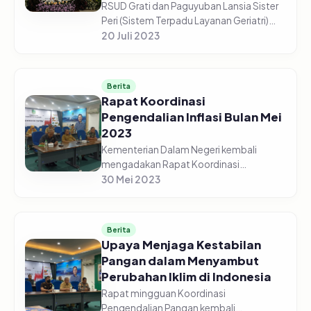
RSUD Grati dan Paguyuban Lansia Sister
Peri (Sistem Terpadu Layanan Geriatri)
Bersama Tim Penggerak PKK Kabupaten
20 Juli 2023
Pasuruan, menggelar Acara Hari Lanjut
Usia Nasional Tahun 2023, da...
Berita
Rapat Koordinasi
Pengendalian Inflasi Bulan Mei
2023
Kementerian Dalam Negeri kembali
mengadakan Rapat Koordinasi
Pengendalian Pangan pada Senin pagi,
30 Mei 2023
29 Mei 2023. Menteri Dalam Negeri,
Muhammad Tito Karnavian, hadir
sekaligus memimp...
Berita
Upaya Menjaga Kestabilan
Pangan dalam Menyambut
Perubahan Iklim di Indonesia
Rapat mingguan Koordinasi
Pengendalian Pangan kembali