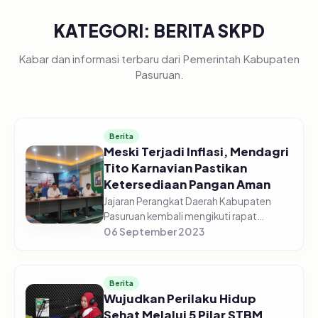
KATEGORI: BERITA SKPD
Kabar dan informasi terbaru dari Pemerintah Kabupaten
Pasuruan.
Berita
Meski Terjadi Inflasi, Mendagri
Tito Karnavian Pastikan
Ketersediaan Pangan Aman
Jajaran Perangkat Daerah Kabupaten
Pasuruan kembali mengikuti rapat
koordinasi pengendalian inflasi daerah
06 September 2023
Tahun 2023, edisi Senin (04/09/2023)
Pagi, di gedung Command Center
Dinas...
Berita
Wujudkan Perilaku Hidup
Sehat Melalui 5 Pilar STBM