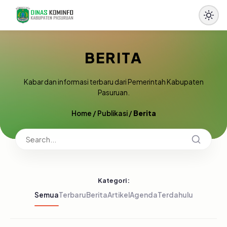
BERITA
Kabar dan informasi terbaru dari Pemerintah Kabupaten
Pasuruan.
Home
/
Publikasi
/
Berita
Kategori:
Semua
Terbaru
Berita
Artikel
Agenda
Terdahulu