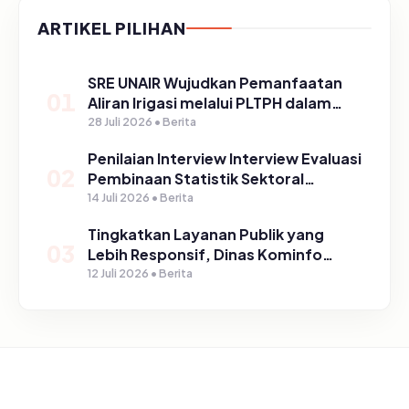
ARTIKEL PILIHAN
SRE UNAIR Wujudkan Pemanfaatan
01
Aliran Irigasi melalui PLTPH dalam
Program TIRTA PELITA di Desa
28 Juli 2026 • Berita
Ngerong
Penilaian Interview Interview Evaluasi
02
Pembinaan Statistik Sektoral
Kabupaten Pasuruan
14 Juli 2026 • Berita
Tingkatkan Layanan Publik yang
03
Lebih Responsif, Dinas Kominfo
Gelar Sosialisasi SP4N Lapor di
12 Juli 2026 • Berita
Tingkat Puskesmas, UPT, serta
SD/SMP di Kabupaten Pasuruan