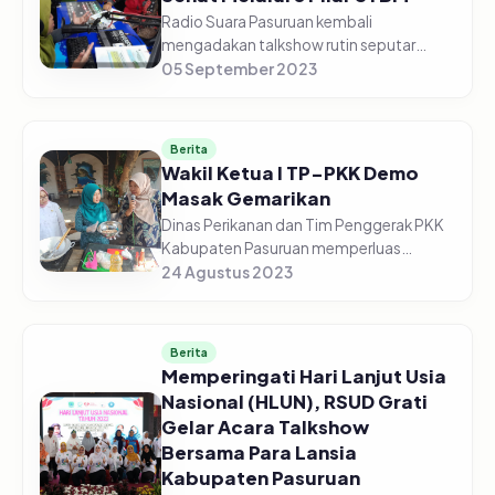
Radio Suara Pasuruan kembali
mengadakan talkshow rutin seputar
kesehatan, bekerja sama dengan Dinas
05 September 2023
Kesehatan Kabupaten Pasuruan. Kali ini
edisi Jum'at (05/09/2023) Pagi, dengan
to...
Berita
Wakil Ketua I TP-PKK Demo
Masak Gemarikan
Dinas Perikanan dan Tim Penggerak PKK
Kabupaten Pasuruan memperluas
kampanye Gemarikan (Gerakan
24 Agustus 2023
Masyarakat Makan Ikan) di Kelurahan
Kolusari Kecamatan Bangil Kabupaten
Pasuruan pad...
Berita
Memperingati Hari Lanjut Usia
Nasional (HLUN), RSUD Grati
Gelar Acara Talkshow
Bersama Para Lansia
Kabupaten Pasuruan