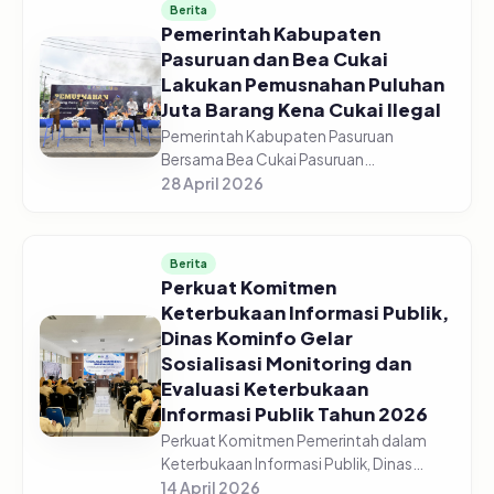
Berita
Pemerintah Kabupaten
Pasuruan dan Bea Cukai
Lakukan Pemusnahan Puluhan
Juta Barang Kena Cukai Ilegal
Pemerintah Kabupaten Pasuruan
Bersama Bea Cukai Pasuruan
melaksanakan pemusnahan jutaan
28 April 2026
barang kena cukai ilegal di halaman GOR
Sasana Krida Anoraga Raci, Senin,
27/04/2026. Pemusn...
Berita
Perkuat Komitmen
Keterbukaan Informasi Publik,
Dinas Kominfo Gelar
Sosialisasi Monitoring dan
Evaluasi Keterbukaan
Informasi Publik Tahun 2026
Perkuat Komitmen Pemerintah dalam
Keterbukaan Informasi Publik, Dinas
Komunikasi dan Informatika Kabupaten
14 April 2026