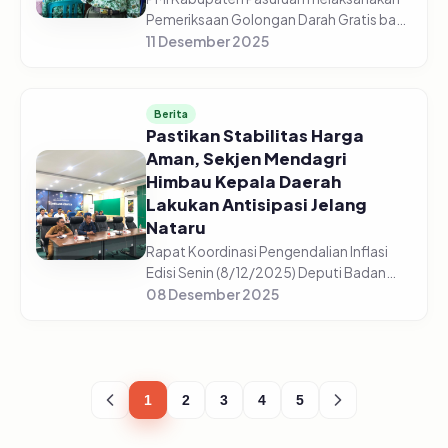
Pemeriksaan Golongan Darah Gratis bagi
5.225 pelajar di 44 sekolah yang tersebar
11 Desember 2025
di setiap sekolah mulai dari SD/Sederajat,
SMP/Sederajat, dan S...
Berita
Pastikan Stabilitas Harga
Aman, Sekjen Mendagri
Himbau Kepala Daerah
Lakukan Antisipasi Jelang
Nataru
Rapat Koordinasi Pengendalian Inflasi
Edisi Senin (8/12/2025) Deputi Badan
Pusat Statistik, Pudji Ismartini
08 Desember 2025
menyampaikan beberapa komoditas
mengalami kenaikan jelang Nataru
(Natal,...
1
2
3
4
5