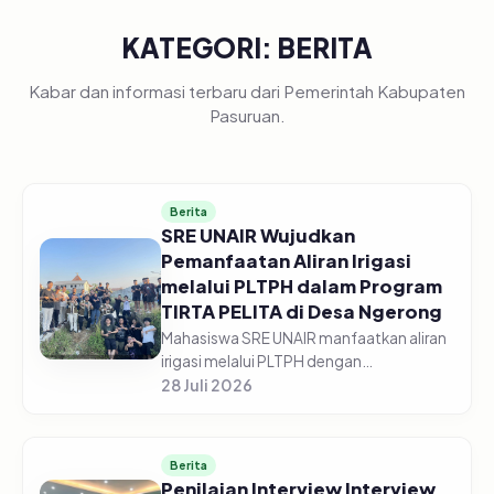
KATEGORI: BERITA
Kabar dan informasi terbaru dari Pemerintah Kabupaten
Pasuruan.
Berita
SRE UNAIR Wujudkan
Pemanfaatan Aliran Irigasi
melalui PLTPH dalam Program
TIRTA PELITA di Desa Ngerong
Mahasiswa SRE UNAIR manfaatkan aliran
irigasi melalui PLTPH dengan
memberdayakan warga Desa Ngerong di
28 Juli 2026
Kabupaten Pasuruan pada Minggu
(26/07/2026).&nbsp;Pemanfaatan
potensi aliran...
Berita
Penilaian Interview Interview