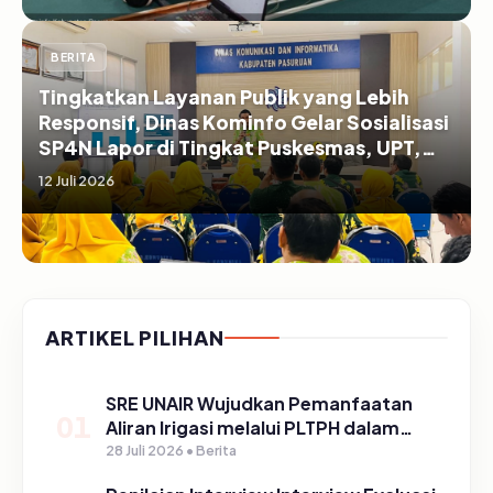
BERITA
Tingkatkan Layanan Publik yang Lebih
Responsif, Dinas Kominfo Gelar Sosialisasi
SP4N Lapor di Tingkat Puskesmas, UPT,
serta SD/SMP di Kabupaten Pasuruan
12 Juli 2026
ARTIKEL PILIHAN
SRE UNAIR Wujudkan Pemanfaatan
01
Aliran Irigasi melalui PLTPH dalam
Program TIRTA PELITA di Desa
28 Juli 2026 • Berita
Ngerong