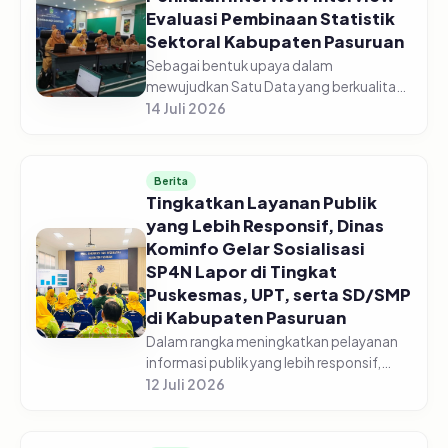
Evaluasi Pembinaan Statistik
Sektoral Kabupaten Pasuruan
Sebagai bentuk upaya dalam
mewujudkan Satu Data yang berkualitas,
Dinas Komunikasi dan Informatika
14 Juli 2026
Kabupaten Pasuruan laksanakan
Penilaian Interview Evaluasi Pembinaan
Statistik Se...
Berita
Tingkatkan Layanan Publik
yang Lebih Responsif, Dinas
Kominfo Gelar Sosialisasi
SP4N Lapor di Tingkat
Puskesmas, UPT, serta SD/SMP
di Kabupaten Pasuruan
Dalam rangka meningkatkan pelayanan
informasi publik yang lebih responsif,
Pemerintah Kabupaten Pasuruan melalui
12 Juli 2026
Dinas Komunikasi dan Informatika
Kabupaten Pasuruan menggelar acara...