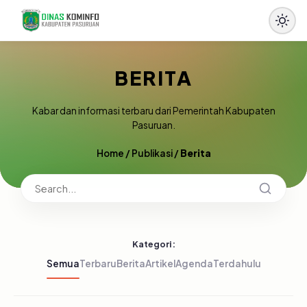
BERITA
Kabar dan informasi terbaru dari Pemerintah Kabupaten
Pasuruan.
Home
/
Publikasi
/
Berita
Kategori:
Semua
Terbaru
Berita
Artikel
Agenda
Terdahulu