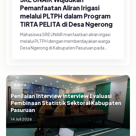
Pemanfaatan Aliran Irigasi
melalui PLTPH dalam Program
TIRTA PELITA di Desa Ngerong
Mahasiswa SRE UNAIR manfaatkan aliran irigasi
melalui PLTPH dengan memberdayakan warga
Desa Ngerong di Kabupaten Pasuruan pada
Minggu (26/07/2026).&nbsp;Pemanfa...
BERITA
Penilaian Interview Interview Evaluasi
Pembinaan Statistik Sektoral Kabupaten
Pasuruan
14 Juli 2026