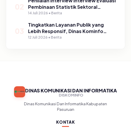
Penilaian Interview Interview Evaluasi
02
Pembinaan Statistik Sektoral
Kabupaten Pasuruan
14 Juli 2026 • Berita
Tingkatkan Layanan Publik yang
03
Lebih Responsif, Dinas Kominfo
Gelar Sosialisasi SP4N Lapor di
12 Juli 2026 • Berita
Tingkat Puskesmas, UPT, serta
SD/SMP di Kabupaten Pasuruan
DINAS KOMUNIKASI DAN INFORMATIKA
DISKOMINFO
Dinas Komunikasi Dan Informatika Kabupaten
Pasuruan
KONTAK