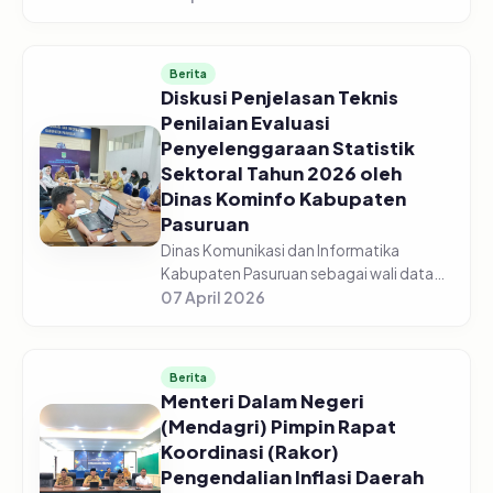
Pasuruan menggelar acara Sosialisasi
Monitoring dan Evaluasi Keterbukaan...
Berita
Diskusi Penjelasan Teknis
Penilaian Evaluasi
Penyelenggaraan Statistik
Sektoral Tahun 2026 oleh
Dinas Kominfo Kabupaten
Pasuruan
Dinas Komunikasi dan Informatika
Kabupaten Pasuruan sebagai wali data
mengadakan Diskusi Bersama Tentang
07 April 2026
Penjelasan Teknis Penilaian Evaluasi
Penyelenggaraan Statistik Sektoral Tah...
Berita
Menteri Dalam Negeri
(Mendagri) Pimpin Rapat
Koordinasi (Rakor)
Pengendalian Inflasi Daerah