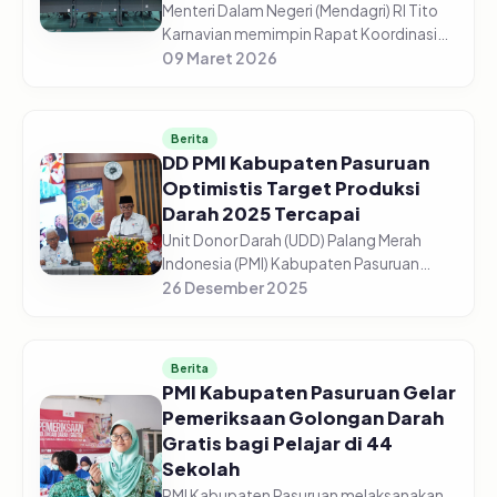
Menteri Dalam Negeri (Mendagri) RI Tito
Karnavian memimpin Rapat Koordinasi
(Rakor) Pengendalian Inflasi Daerah dari
09 Maret 2026
Aula Wan Seri Beni, Dompak,
Tanjungpinang, Senin (9/3/2026). Me...
Berita
DD PMI Kabupaten Pasuruan
Optimistis Target Produksi
Darah 2025 Tercapai
Unit Donor Darah (UDD) Palang Merah
Indonesia (PMI) Kabupaten Pasuruan
optimistis target produksi darah tahun
26 Desember 2025
2025 dapat tercapai sesuai
perencanaan. Dari target 13.500 kantong
dar...
Berita
PMI Kabupaten Pasuruan Gelar
Pemeriksaan Golongan Darah
Gratis bagi Pelajar di 44
Sekolah
PMI Kabupaten Pasuruan melaksanakan