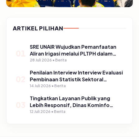
ARTIKEL PILIHAN
SRE UNAIR Wujudkan Pemanfaatan
01
Aliran Irigasi melalui PLTPH dalam
Program TIRTA PELITA di Desa
28 Juli 2026 • Berita
Ngerong
Penilaian Interview Interview Evaluasi
02
Pembinaan Statistik Sektoral
Kabupaten Pasuruan
14 Juli 2026 • Berita
Tingkatkan Layanan Publik yang
03
Lebih Responsif, Dinas Kominfo
Gelar Sosialisasi SP4N Lapor di
12 Juli 2026 • Berita
Tingkat Puskesmas, UPT, serta
SD/SMP di Kabupaten Pasuruan