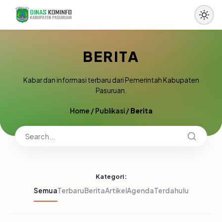
BERITA
Kabar dan informasi terbaru dari Pemerintah Kabupaten
Pasuruan.
Home
/
Publikasi
/
Berita
Kategori:
Semua
Terbaru
Berita
Artikel
Agenda
Terdahulu