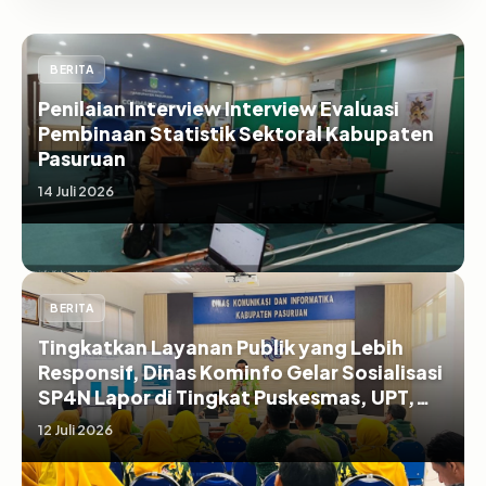
BERITA
Penilaian Interview Interview Evaluasi
Pembinaan Statistik Sektoral Kabupaten
Pasuruan
14 Juli 2026
BERITA
Tingkatkan Layanan Publik yang Lebih
Responsif, Dinas Kominfo Gelar Sosialisasi
SP4N Lapor di Tingkat Puskesmas, UPT,
serta SD/SMP di Kabupaten Pasuruan
12 Juli 2026