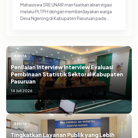
Mahasiswa SRE UNAIR manfaatkan aliran irigasi
melalui PLTPH dengan memberdayakan warga
Desa Ngerong di Kabupaten Pasuruan pada
Minggu (26/07/2026).&nbsp;Pemanfa...
BERITA
Penilaian Interview Interview Evaluasi
Pembinaan Statistik Sektoral Kabupaten
Pasuruan
14 Juli 2026
BERITA
Tingkatkan Layanan Publik yang Lebih