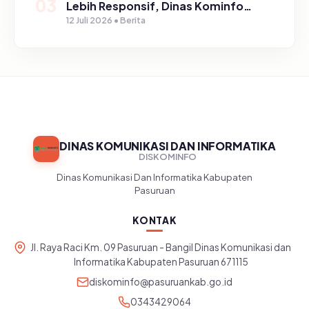
03
Lebih Responsif, Dinas Kominfo
Gelar Sosialisasi SP4N Lapor di
12 Juli 2026 • Berita
Tingkat Puskesmas, UPT, serta
SD/SMP di Kabupaten Pasuruan
DINAS KOMUNIKASI DAN INFORMATIKA
DISKOMINFO
Dinas Komunikasi Dan Informatika Kabupaten
Pasuruan
KONTAK
Jl. Raya Raci Km. 09 Pasuruan - Bangil Dinas Komunikasi dan
Informatika Kabupaten Pasuruan 671115
diskominfo@pasuruankab.go.id
0343429064