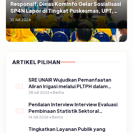
Responsif, Dinas Kominfo Gelar Sosialisasi
SP4N Lapor di Tingkat Puskesmas, UPT,
serta SD/SMP di Kabupaten Pasuruan
12 Juli 2026
ARTIKEL PILIHAN
SRE UNAIR Wujudkan Pemanfaatan
01
Aliran Irigasi melalui PLTPH dalam
Program TIRTA PELITA di Desa
28 Juli 2026 • Berita
Ngerong
Penilaian Interview Interview Evaluasi
02
Pembinaan Statistik Sektoral
Kabupaten Pasuruan
14 Juli 2026 • Berita
Tingkatkan Layanan Publik yang