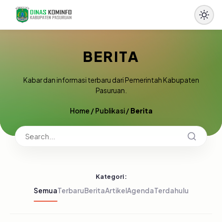
BERITA
Kabar dan informasi terbaru dari Pemerintah Kabupaten
Pasuruan.
Home
/
Publikasi
/
Berita
Kategori:
Semua
Terbaru
Berita
Artikel
Agenda
Terdahulu