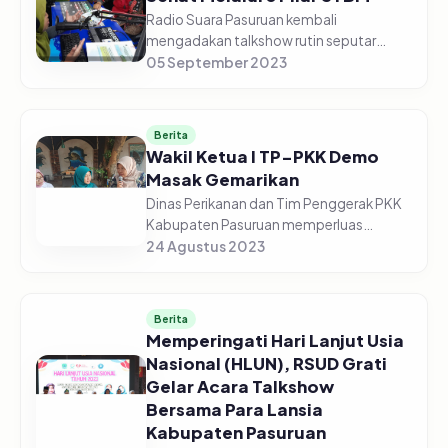
Radio Suara Pasuruan kembali
mengadakan talkshow rutin seputar
kesehatan, bekerja sama dengan Dinas
05 September 2023
Kesehatan Kabupaten Pasuruan. Kali ini
edisi Jum'at (05/09/2023) Pagi, dengan
to...
Berita
Wakil Ketua I TP-PKK Demo
Masak Gemarikan
Dinas Perikanan dan Tim Penggerak PKK
Kabupaten Pasuruan memperluas
kampanye Gemarikan (Gerakan
24 Agustus 2023
Masyarakat Makan Ikan) di Kelurahan
Kolusari Kecamatan Bangil Kabupaten
Pasuruan pad...
Berita
Memperingati Hari Lanjut Usia
Nasional (HLUN), RSUD Grati
Gelar Acara Talkshow
Bersama Para Lansia
Kabupaten Pasuruan