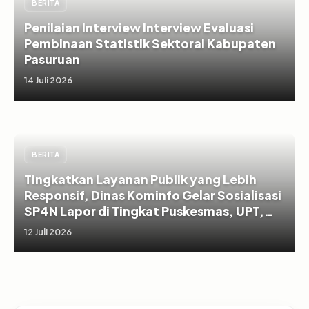
BERITA
Penilaian Interview Interview Evaluasi
Pembinaan Statistik Sektoral Kabupaten
Pasuruan
14 Juli 2026
BERITA
Tingkatkan Layanan Publik yang Lebih
Responsif, Dinas Kominfo Gelar Sosialisasi
SP4N Lapor di Tingkat Puskesmas, UPT,
serta SD/SMP di Kabupaten Pasuruan
12 Juli 2026