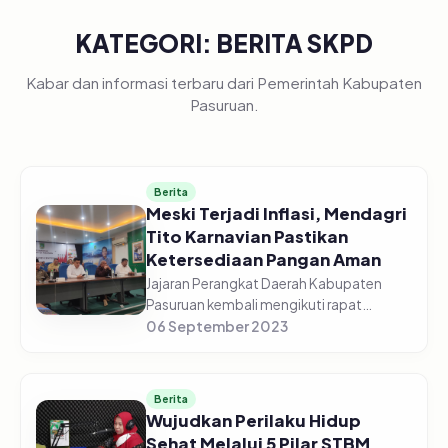
KATEGORI: BERITA SKPD
Kabar dan informasi terbaru dari Pemerintah Kabupaten
Pasuruan.
Berita
Meski Terjadi Inflasi, Mendagri
Tito Karnavian Pastikan
Ketersediaan Pangan Aman
Jajaran Perangkat Daerah Kabupaten
Pasuruan kembali mengikuti rapat
koordinasi pengendalian inflasi daerah
06 September 2023
Tahun 2023, edisi Senin (04/09/2023)
Pagi, di gedung Command Center
Dinas...
Berita
Wujudkan Perilaku Hidup
Sehat Melalui 5 Pilar STBM