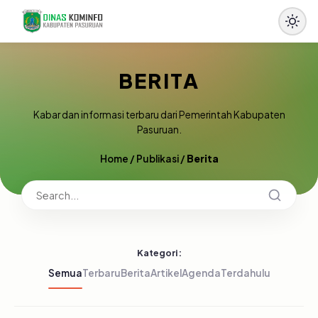
BERITA
Kabar dan informasi terbaru dari Pemerintah Kabupaten
Pasuruan.
Home
/
Publikasi
/
Berita
Kategori:
Semua
Terbaru
Berita
Artikel
Agenda
Terdahulu