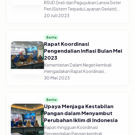
RSUD Grati dan Paguyuban Lansia Sister
Peri (Sistem Terpadu Layanan Geriatri)
Bersama Tim Penggerak PKK Kabupaten
20 Juli 2023
Pasuruan, menggelar Acara Hari Lanjut
Usia Nasional Tahun 2023, da...
Berita
Rapat Koordinasi
Pengendalian Inflasi Bulan Mei
2023
Kementerian Dalam Negeri kembali
mengadakan Rapat Koordinasi
Pengendalian Pangan pada Senin pagi,
30 Mei 2023
29 Mei 2023. Menteri Dalam Negeri,
Muhammad Tito Karnavian, hadir
sekaligus memimp...
Berita
Upaya Menjaga Kestabilan
Pangan dalam Menyambut
Perubahan Iklim di Indonesia
Rapat mingguan Koordinasi
Pengendalian Pangan kembali