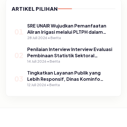
ARTIKEL PILIHAN
SRE UNAIR Wujudkan Pemanfaatan
01
Aliran Irigasi melalui PLTPH dalam
Program TIRTA PELITA di Desa
28 Juli 2026 • Berita
Ngerong
Penilaian Interview Interview Evaluasi
02
Pembinaan Statistik Sektoral
Kabupaten Pasuruan
14 Juli 2026 • Berita
Tingkatkan Layanan Publik yang
03
Lebih Responsif, Dinas Kominfo
Gelar Sosialisasi SP4N Lapor di
12 Juli 2026 • Berita
Tingkat Puskesmas, UPT, serta
SD/SMP di Kabupaten Pasuruan