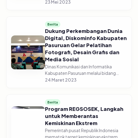
menghadiri Rapat Koordinasi
23 Mei 2023
Pengendalian Pangan di gedung
Command Center yang diselenggarakan
secara vir...
Berita
Dukung Perkembangan Dunia
Digital, Diskominfo Kabupaten
Pasuruan Gelar Pelatihan
Fotografi, Desain Grafis dan
Media Sosial
Dinas Komunikasi dan Informatika
Kabupaten Pasuruan melalui bidang
Informasi dan Komunikasi Publik (IKP)
24 Maret 2023
sukses menggelar pelatihan fotografi,
desain grafis dan media sosial, pada...
Berita
Program REGSOSEK, Langkah
untuk Memberantas
Kemiskinan Ekstrem
Pemerintah pusat Republik Indonesia
mematok target kemiskinan ekstrem