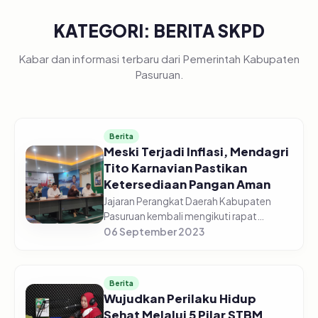
KATEGORI: BERITA SKPD
Kabar dan informasi terbaru dari Pemerintah Kabupaten
Pasuruan.
Berita
Meski Terjadi Inflasi, Mendagri
Tito Karnavian Pastikan
Ketersediaan Pangan Aman
Jajaran Perangkat Daerah Kabupaten
Pasuruan kembali mengikuti rapat
koordinasi pengendalian inflasi daerah
06 September 2023
Tahun 2023, edisi Senin (04/09/2023)
Pagi, di gedung Command Center
Dinas...
Berita
Wujudkan Perilaku Hidup
Sehat Melalui 5 Pilar STBM