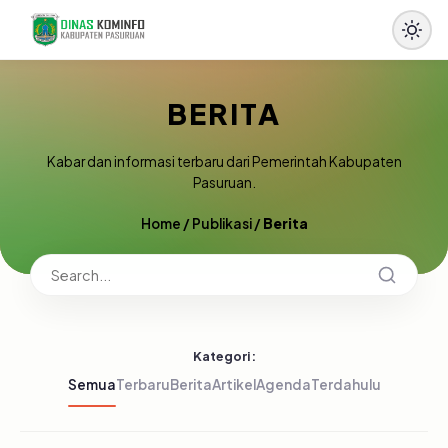
BERITA
Kabar dan informasi terbaru dari Pemerintah Kabupaten
Pasuruan.
Home
/
Publikasi
/
Berita
Kategori:
Semua
Terbaru
Berita
Artikel
Agenda
Terdahulu