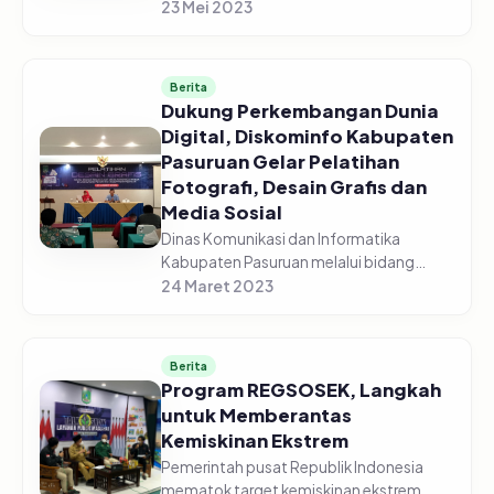
menghadiri Rapat Koordinasi
23 Mei 2023
Pengendalian Pangan di gedung
Command Center yang diselenggarakan
secara vir...
Berita
Dukung Perkembangan Dunia
Digital, Diskominfo Kabupaten
Pasuruan Gelar Pelatihan
Fotografi, Desain Grafis dan
Media Sosial
Dinas Komunikasi dan Informatika
Kabupaten Pasuruan melalui bidang
Informasi dan Komunikasi Publik (IKP)
24 Maret 2023
sukses menggelar pelatihan fotografi,
desain grafis dan media sosial, pada...
Berita
Program REGSOSEK, Langkah
untuk Memberantas
Kemiskinan Ekstrem
Pemerintah pusat Republik Indonesia
mematok target kemiskinan ekstrem