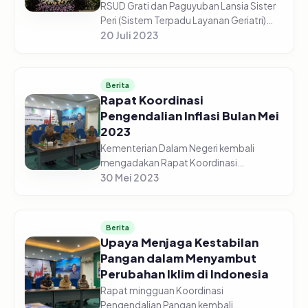
RSUD Grati dan Paguyuban Lansia Sister
Peri (Sistem Terpadu Layanan Geriatri)
Bersama Tim Penggerak PKK Kabupaten
20 Juli 2023
Pasuruan, menggelar Acara Hari Lanjut
Usia Nasional Tahun 2023, da...
Berita
Rapat Koordinasi
Pengendalian Inflasi Bulan Mei
2023
Kementerian Dalam Negeri kembali
mengadakan Rapat Koordinasi
Pengendalian Pangan pada Senin pagi,
30 Mei 2023
29 Mei 2023. Menteri Dalam Negeri,
Muhammad Tito Karnavian, hadir
sekaligus memimp...
Berita
Upaya Menjaga Kestabilan
Pangan dalam Menyambut
Perubahan Iklim di Indonesia
Rapat mingguan Koordinasi
Pengendalian Pangan kembali