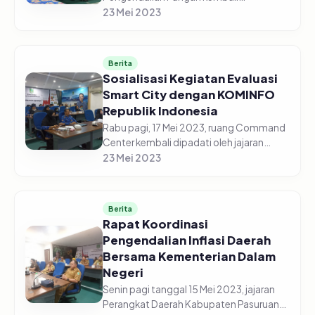
diselenggarakan secara daring di gedung
23 Mei 2023
Command Center pada Senin pagi, 22
Mei 2023. Jajaran Perangkat Daerah
Kabupaten Pasur...
Berita
Sosialisasi Kegiatan Evaluasi
Smart City dengan KOMINFO
Republik Indonesia
Rabu pagi, 17 Mei 2023, ruang Command
Center kembali dipadati oleh jajaran
perangkat Daerah Kabupaten Pasuruan.
23 Mei 2023
Kali ini para ASN tersebut menghadiri
kegiatan sosialisasi Smart C...
Berita
Rapat Koordinasi
Pengendalian Inflasi Daerah
Bersama Kementerian Dalam
Negeri
Senin pagi tanggal 15 Mei 2023, jajaran
Perangkat Daerah Kabupaten Pasuruan