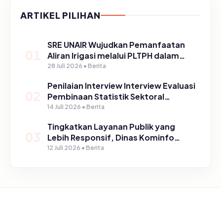
ARTIKEL PILIHAN
SRE UNAIR Wujudkan Pemanfaatan
01
Aliran Irigasi melalui PLTPH dalam
Program TIRTA PELITA di Desa
28 Juli 2026 • Berita
Ngerong
Penilaian Interview Interview Evaluasi
02
Pembinaan Statistik Sektoral
Kabupaten Pasuruan
14 Juli 2026 • Berita
Tingkatkan Layanan Publik yang
03
Lebih Responsif, Dinas Kominfo
Gelar Sosialisasi SP4N Lapor di
12 Juli 2026 • Berita
Tingkat Puskesmas, UPT, serta
SD/SMP di Kabupaten Pasuruan