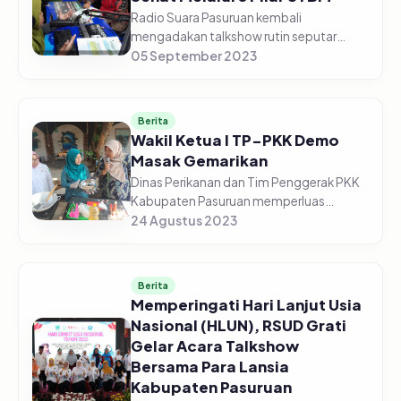
Radio Suara Pasuruan kembali
mengadakan talkshow rutin seputar
kesehatan, bekerja sama dengan Dinas
05 September 2023
Kesehatan Kabupaten Pasuruan. Kali ini
edisi Jum'at (05/09/2023) Pagi, dengan
to...
Berita
Wakil Ketua I TP-PKK Demo
Masak Gemarikan
Dinas Perikanan dan Tim Penggerak PKK
Kabupaten Pasuruan memperluas
kampanye Gemarikan (Gerakan
24 Agustus 2023
Masyarakat Makan Ikan) di Kelurahan
Kolusari Kecamatan Bangil Kabupaten
Pasuruan pad...
Berita
Memperingati Hari Lanjut Usia
Nasional (HLUN), RSUD Grati
Gelar Acara Talkshow
Bersama Para Lansia
Kabupaten Pasuruan