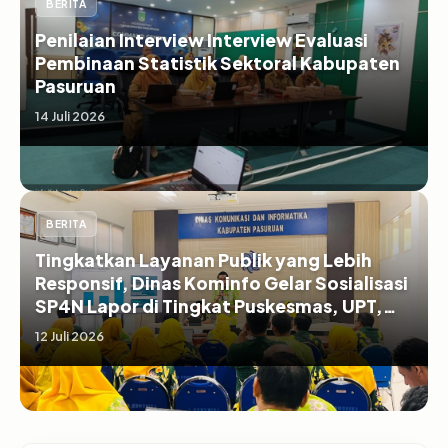
BERITA
Penilaian Interview Interview Evaluasi
Pembinaan Statistik Sektoral Kabupaten
Pasuruan
14 Juli 2026
BERITA
Tingkatkan Layanan Publik yang Lebih
Responsif, Dinas Kominfo Gelar Sosialisasi
SP4N Lapor di Tingkat Puskesmas, UPT,
serta SD/SMP di Kabupaten Pasuruan
12 Juli 2026