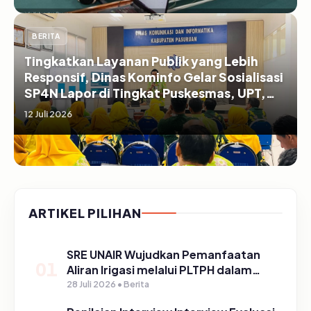
BERITA
Tingkatkan Layanan Publik yang Lebih
Responsif, Dinas Kominfo Gelar Sosialisasi
SP4N Lapor di Tingkat Puskesmas, UPT,
serta SD/SMP di Kabupaten Pasuruan
12 Juli 2026
ARTIKEL PILIHAN
SRE UNAIR Wujudkan Pemanfaatan
01
Aliran Irigasi melalui PLTPH dalam
Program TIRTA PELITA di Desa
28 Juli 2026 • Berita
Ngerong