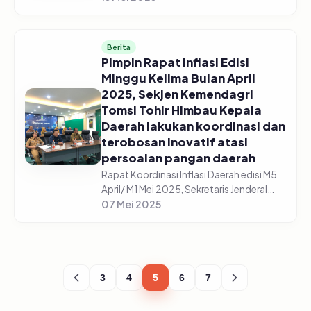
Bersama dengan tim Badan Pusat
Statistik (BPS) Kabupaten Pasuruan dan
Produse...
Berita
Pimpin Rapat Inflasi Edisi
Minggu Kelima Bulan April
2025, Sekjen Kemendagri
Tomsi Tohir Himbau Kepala
Daerah lakukan koordinasi dan
terobosan inovatif atasi
persoalan pangan daerah
Rapat Koordinasi Inflasi Daerah edisi M5
April/ M1 Mei 2025, Sekretaris Jenderal
Kementerian Dalam Negeri, Tomsi Tohir
07 Mei 2025
menghimbau kepala daerah untuk terus
melakukan kerjasama dan...
3
4
5
6
7