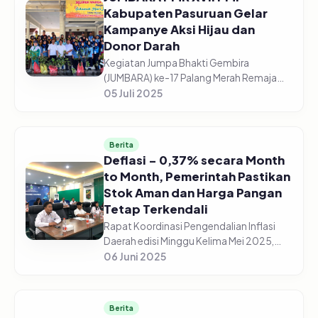
Kabupaten Pasuruan Gelar
Kampanye Aksi Hijau dan
Donor Darah
Kegiatan Jumpa Bhakti Gembira
(JUMBARA) ke-17 Palang Merah Remaja
(PMR) PMI Kabupaten Pasuruan tahun ini
05 Juli 2025
menjadi momentum yang berbeda dari
tahun-tahun sebelumnya. Selain menjadi
a...
Berita
Deflasi - 0,37% secara Month
to Month, Pemerintah Pastikan
Stok Aman dan Harga Pangan
Tetap Terkendali
Rapat Koordinasi Pengendalian Inflasi
Daerah edisi Minggu Kelima Mei 2025,
Badan Pusat Statistik (BPS) melaporkan
06 Juni 2025
telah terjadi deflasi sebesar - 0,37%
secara (Month to Month). B...
Berita