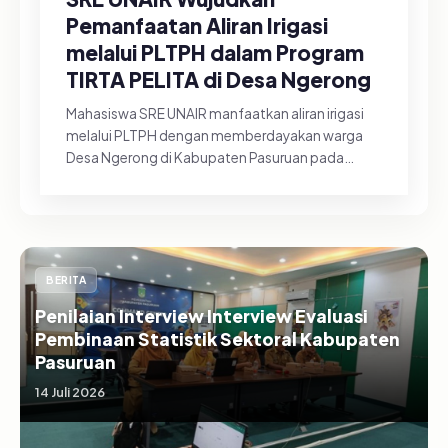
Pemanfaatan Aliran Irigasi
melalui PLTPH dalam Program
TIRTA PELITA di Desa Ngerong
Mahasiswa SRE UNAIR manfaatkan aliran irigasi
melalui PLTPH dengan memberdayakan warga
Desa Ngerong di Kabupaten Pasuruan pada
Minggu (26/07/2026).&nbsp;Pemanfa...
BERITA
Penilaian Interview Interview Evaluasi
Pembinaan Statistik Sektoral Kabupaten
Pasuruan
14 Juli 2026