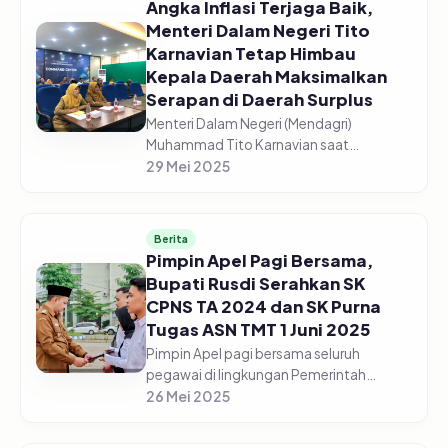
Angka Inflasi Terjaga Baik,
Menteri Dalam Negeri Tito
Karnavian Tetap Himbau
Kepala Daerah Maksimalkan
Serapan di Daerah Surplus
Menteri Dalam Negeri (Mendagri)
Muhammad Tito Karnavian saat
memimpin rapat koordinasi secara virtual
29 Mei 2025
pada Senin (26/5/2025) menyampaikan
angka inflasi relatif terjaga baik di angk...
Berita
Pimpin Apel Pagi Bersama,
Bupati Rusdi Serahkan SK
CPNS TA 2024 dan SK Purna
Tugas ASN TMT 1 Juni 2025
Pimpin Apel pagi bersama seluruh
pegawai di lingkungan Pemerintah
Kabupaten Pasuruan, Bupati Pasuruan,
26 Mei 2025
Rusdi Sutejo menyerahkan SK Calon
Pegawai Negeri Sipil (CPNS) dan SK Purna