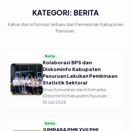
KATEGORI: BERITA
Kabar dan informasi terbaru dari Pemerintah Kabupaten
Pasuruan.
Berita
Kolaborasi BPS dan
Diskominfo Kabupaten
Pasuruan Lakukan Pembinaan
Statistik Sektoral
Dinas Komunikasi dan Informatika
(Diskominfo) Kabupaten Pasuruan
bersama Badan Pusat Statistik (BPS)
10 Juli 2025
Kabupaten Pasuruan kembali
melaksanakan kegiatan pembinaan
statistik sektoral b...
Berita
JUMBARA PMR XVII PMI