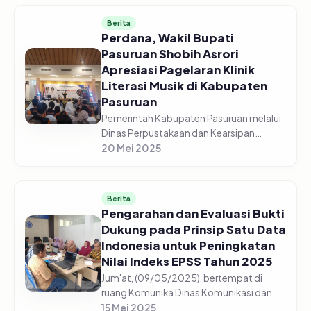
aplikasi Rekomendasi Statistik b...
Berita
Perdana, Wakil Bupati
Pasuruan Shobih Asrori
Apresiasi Pagelaran Klinik
Literasi Musik di Kabupaten
Pasuruan
Pemerintah Kabupaten Pasuruan melalui
Dinas Perpustakaan dan Kearsipan
Kabupaten Pasuruan menggelar Road
20 Mei 2025
Show Literasi Musik 2025 perdana pada
Selasa, (20/5/2025). Acara yang berte...
Berita
Pengarahan dan Evaluasi Bukti
Dukung pada Prinsip Satu Data
Indonesia untuk Peningkatan
Nilai Indeks EPSS Tahun 2025
Jum'at, (09/05/2025), bertempat di
ruang Komunika Dinas Komunikasi dan
Informatika Kabupaten Pasuruan,
15 Mei 2025