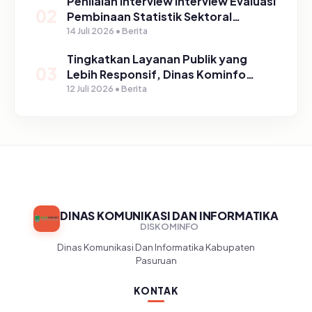
Penilaian Interview Interview Evaluasi
02
Pembinaan Statistik Sektoral
Kabupaten Pasuruan
14 Juli 2026 • Berita
Tingkatkan Layanan Publik yang
03
Lebih Responsif, Dinas Kominfo
Gelar Sosialisasi SP4N Lapor di
12 Juli 2026 • Berita
Tingkat Puskesmas, UPT, serta
SD/SMP di Kabupaten Pasuruan
DINAS KOMUNIKASI DAN INFORMATIKA
DISKOMINFO
Dinas Komunikasi Dan Informatika Kabupaten
Pasuruan
KONTAK