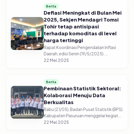
Tu...
Berita
Deflasi Meningkat di Bulan Mei
2025, Sekjen Mendagri Tomsi
Tohir tetap antisipasi
terhadap komoditas di level
harga tertinggi
Rapat Koordinasi Pengendalian Inflasi
Daerah, edisi Senin (19/5/2025).
Sekretaris Jenderal Kementerian Dalam
22 Mei 2025
Negeri (Sekjen Kemendagri) Tomsi Tohir,
menyampaikan telah terjadi defl...
Berita
Pembinaan Statistik Sektoral:
Kolaborasi Menuju Data
Berkualitas
Rabu (21/05), Badan Pusat Statistik (BPS)
Kabupaten Pasuruan menggelar kegiatan
Pembinaan Statistik Sektoral yang
22 Mei 2025
difokuskan pada praktik pengisian