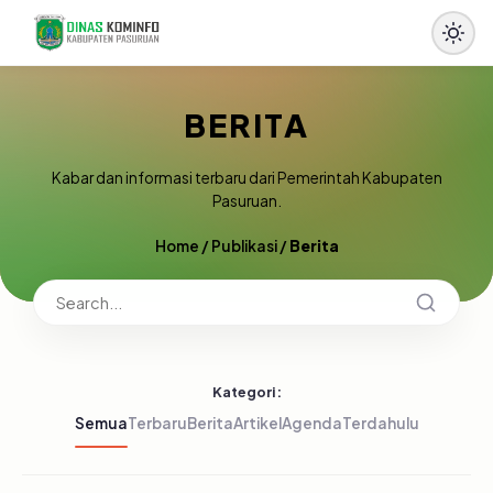
BERITA
Kabar dan informasi terbaru dari Pemerintah Kabupaten
Pasuruan.
Home
/
Publikasi
/
Berita
Kategori:
Semua
Terbaru
Berita
Artikel
Agenda
Terdahulu