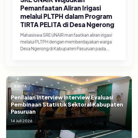
Pemanfaatan Aliran Irigasi
melalui PLTPH dalam Program
TIRTA PELITA di Desa Ngerong
Mahasiswa SRE UNAIR manfaatkan aliran irigasi
melalui PLTPH dengan memberdayakan warga
Desa Ngerong di Kabupaten Pasuruan pada
Minggu (26/07/2026).&nbsp;Pemanfa...
BERITA
Penilaian Interview Interview Evaluasi
Pembinaan Statistik Sektoral Kabupaten
Pasuruan
14 Juli 2026