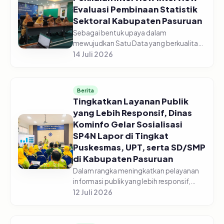
Evaluasi Pembinaan Statistik
Sektoral Kabupaten Pasuruan
Sebagai bentuk upaya dalam
mewujudkan Satu Data yang berkualitas,
Dinas Komunikasi dan Informatika
14 Juli 2026
Kabupaten Pasuruan laksanakan
Penilaian Interview Evaluasi Pembinaan
Statistik Se...
Berita
Tingkatkan Layanan Publik
yang Lebih Responsif, Dinas
Kominfo Gelar Sosialisasi
SP4N Lapor di Tingkat
Puskesmas, UPT, serta SD/SMP
di Kabupaten Pasuruan
Dalam rangka meningkatkan pelayanan
informasi publik yang lebih responsif,
Pemerintah Kabupaten Pasuruan melalui
12 Juli 2026
Dinas Komunikasi dan Informatika
Kabupaten Pasuruan menggelar acara...