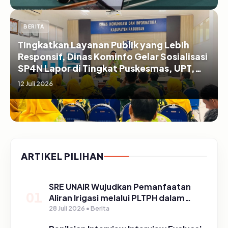
BERITA
Tingkatkan Layanan Publik yang Lebih
Responsif, Dinas Kominfo Gelar Sosialisasi
SP4N Lapor di Tingkat Puskesmas, UPT,
serta SD/SMP di Kabupaten Pasuruan
12 Juli 2026
ARTIKEL PILIHAN
SRE UNAIR Wujudkan Pemanfaatan
01
Aliran Irigasi melalui PLTPH dalam
Program TIRTA PELITA di Desa
28 Juli 2026 • Berita
Ngerong