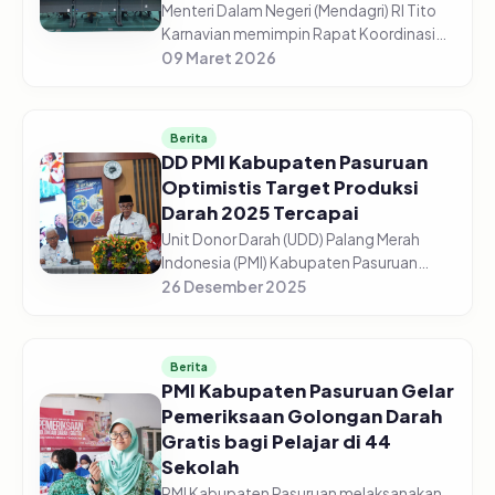
Menteri Dalam Negeri (Mendagri) RI Tito
Karnavian memimpin Rapat Koordinasi
(Rakor) Pengendalian Inflasi Daerah dari
09 Maret 2026
Aula Wan Seri Beni, Dompak,
Tanjungpinang, Senin (9/3/2026). Me...
Berita
DD PMI Kabupaten Pasuruan
Optimistis Target Produksi
Darah 2025 Tercapai
Unit Donor Darah (UDD) Palang Merah
Indonesia (PMI) Kabupaten Pasuruan
optimistis target produksi darah tahun
26 Desember 2025
2025 dapat tercapai sesuai
perencanaan. Dari target 13.500 kantong
dar...
Berita
PMI Kabupaten Pasuruan Gelar
Pemeriksaan Golongan Darah
Gratis bagi Pelajar di 44
Sekolah
PMI Kabupaten Pasuruan melaksanakan