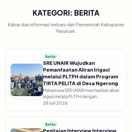
KATEGORI: BERITA
Kabar dan informasi terbaru dari Pemerintah Kabupaten
Pasuruan.
Berita
SRE UNAIR Wujudkan
Pemanfaatan Aliran Irigasi
melalui PLTPH dalam Program
TIRTA PELITA di Desa Ngerong
Mahasiswa SRE UNAIR manfaatkan aliran
irigasi melalui PLTPH dengan
memberdayakan warga Desa Ngerong di
28 Juli 2026
Kabupaten Pasuruan pada Minggu
(26/07/2026).&nbsp;Pemanfaatan
potensi aliran...
Berita
Penilaian Interview Interview