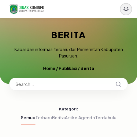
BERITA
Kabar dan informasi terbaru dari Pemerintah Kabupaten
Pasuruan.
Home
/
Publikasi
/
Berita
Kategori:
Semua
Terbaru
Berita
Artikel
Agenda
Terdahulu