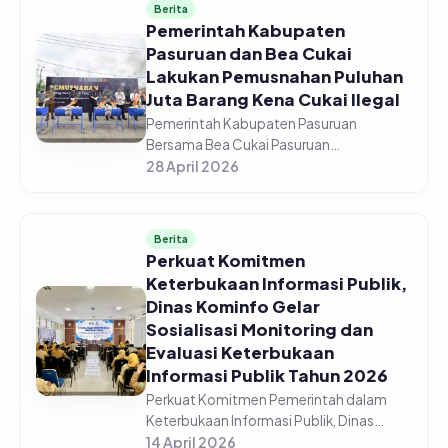
Berita
Pemerintah Kabupaten
Pasuruan dan Bea Cukai
Lakukan Pemusnahan Puluhan
Juta Barang Kena Cukai Ilegal
Pemerintah Kabupaten Pasuruan
Bersama Bea Cukai Pasuruan
melaksanakan pemusnahan jutaan
28 April 2026
barang kena cukai ilegal di halaman GOR
Sasana Krida Anoraga Raci, Senin,
27/04/2026. Pemusn...
Berita
Perkuat Komitmen
Keterbukaan Informasi Publik,
Dinas Kominfo Gelar
Sosialisasi Monitoring dan
Evaluasi Keterbukaan
Informasi Publik Tahun 2026
Perkuat Komitmen Pemerintah dalam
Keterbukaan Informasi Publik, Dinas
Komunikasi dan Informatika Kabupaten
14 April 2026