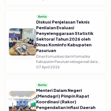
Pasuruan menggelar acara Sosialisasi
Monitoring dan Evaluasi Keterbukaan...
Berita
Diskusi Penjelasan Teknis
Penilaian Evaluasi
Penyelenggaraan Statistik
Sektoral Tahun 2026 oleh
Dinas Kominfo Kabupaten
Pasuruan
Dinas Komunikasi dan Informatika
Kabupaten Pasuruan sebagai wali data
mengadakan Diskusi Bersama Tentang
07 April 2026
Penjelasan Teknis Penilaian Evaluasi
Penyelenggaraan Statistik Sektoral Tah...
Berita
Menteri Dalam Negeri
(Mendagri) Pimpin Rapat
Koordinasi (Rakor)
Pengendalian Inflasi Daerah