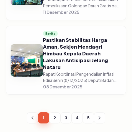
Pemeriksaan Golongan Darah Gratis bagi
5.225 pelajar di 44 sekolah yang tersebar
11 Desember 2025
di setiap sekolah mulai dari SD/Sederajat,
SMP/Sederajat, dan S...
Berita
Pastikan Stabilitas Harga
Aman, Sekjen Mendagri
Himbau Kepala Daerah
Lakukan Antisipasi Jelang
Nataru
Rapat Koordinasi Pengendalian Inflasi
Edisi Senin (8/12/2025) Deputi Badan
Pusat Statistik, Pudji Ismartini
08 Desember 2025
menyampaikan beberapa komoditas
mengalami kenaikan jelang Nataru
(Natal,...
1
2
3
4
5