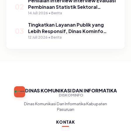
Penilaian Interview Interview Evaluasi
02
Pembinaan Statistik Sektoral
Kabupaten Pasuruan
14 Juli 2026 • Berita
Tingkatkan Layanan Publik yang
03
Lebih Responsif, Dinas Kominfo
Gelar Sosialisasi SP4N Lapor di
12 Juli 2026 • Berita
Tingkat Puskesmas, UPT, serta
SD/SMP di Kabupaten Pasuruan
DINAS KOMUNIKASI DAN INFORMATIKA
DISKOMINFO
Dinas Komunikasi Dan Informatika Kabupaten
Pasuruan
KONTAK