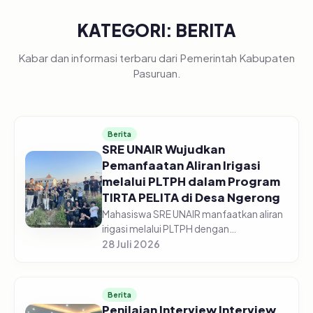
KATEGORI: BERITA
Kabar dan informasi terbaru dari Pemerintah Kabupaten
Pasuruan.
Berita
SRE UNAIR Wujudkan
Pemanfaatan Aliran Irigasi
melalui PLTPH dalam Program
TIRTA PELITA di Desa Ngerong
Mahasiswa SRE UNAIR manfaatkan aliran
irigasi melalui PLTPH dengan
memberdayakan warga Desa Ngerong di
28 Juli 2026
Kabupaten Pasuruan pada Minggu
(26/07/2026).&nbsp;Pemanfaatan
potensi aliran...
Berita
Penilaian Interview Interview