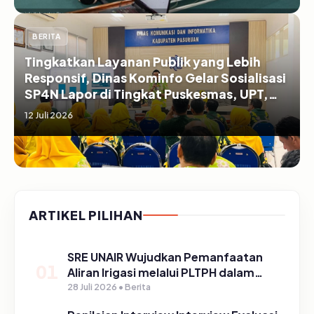
BERITA
Tingkatkan Layanan Publik yang Lebih
Responsif, Dinas Kominfo Gelar Sosialisasi
SP4N Lapor di Tingkat Puskesmas, UPT,
serta SD/SMP di Kabupaten Pasuruan
12 Juli 2026
ARTIKEL PILIHAN
SRE UNAIR Wujudkan Pemanfaatan
01
Aliran Irigasi melalui PLTPH dalam
Program TIRTA PELITA di Desa
28 Juli 2026 • Berita
Ngerong