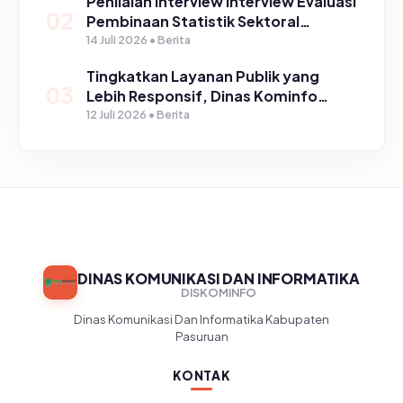
Penilaian Interview Interview Evaluasi
02
Pembinaan Statistik Sektoral
Kabupaten Pasuruan
14 Juli 2026 • Berita
Tingkatkan Layanan Publik yang
03
Lebih Responsif, Dinas Kominfo
Gelar Sosialisasi SP4N Lapor di
12 Juli 2026 • Berita
Tingkat Puskesmas, UPT, serta
SD/SMP di Kabupaten Pasuruan
DINAS KOMUNIKASI DAN INFORMATIKA
DISKOMINFO
Dinas Komunikasi Dan Informatika Kabupaten
Pasuruan
KONTAK