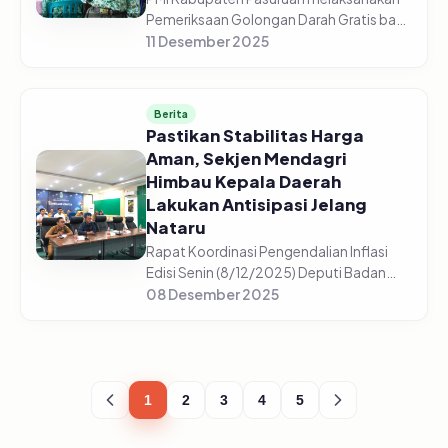
Pemeriksaan Golongan Darah Gratis bagi
5.225 pelajar di 44 sekolah yang tersebar
11 Desember 2025
di setiap sekolah mulai dari SD/Sederajat,
SMP/Sederajat, dan S...
Berita
Pastikan Stabilitas Harga
Aman, Sekjen Mendagri
Himbau Kepala Daerah
Lakukan Antisipasi Jelang
Nataru
Rapat Koordinasi Pengendalian Inflasi
Edisi Senin (8/12/2025) Deputi Badan
Pusat Statistik, Pudji Ismartini
08 Desember 2025
menyampaikan beberapa komoditas
mengalami kenaikan jelang Nataru
(Natal,...
1
2
3
4
5