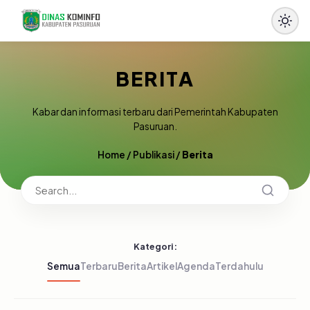
BERITA
Kabar dan informasi terbaru dari Pemerintah Kabupaten
Pasuruan.
Home
/
Publikasi
/
Berita
Kategori:
Semua
Terbaru
Berita
Artikel
Agenda
Terdahulu