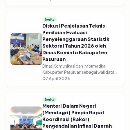
Pasuruan menggelar acara Sosialisasi
Monitoring dan Evaluasi Keterbukaan...
Berita
Diskusi Penjelasan Teknis
Penilaian Evaluasi
Penyelenggaraan Statistik
Sektoral Tahun 2026 oleh
Dinas Kominfo Kabupaten
Pasuruan
Dinas Komunikasi dan Informatika
Kabupaten Pasuruan sebagai wali data
mengadakan Diskusi Bersama Tentang
07 April 2026
Penjelasan Teknis Penilaian Evaluasi
Penyelenggaraan Statistik Sektoral Tah...
Berita
Menteri Dalam Negeri
(Mendagri) Pimpin Rapat
Koordinasi (Rakor)
Pengendalian Inflasi Daerah