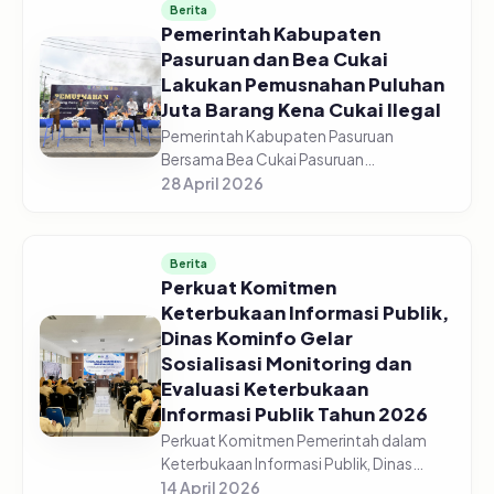
Berita
Pemerintah Kabupaten
Pasuruan dan Bea Cukai
Lakukan Pemusnahan Puluhan
Juta Barang Kena Cukai Ilegal
Pemerintah Kabupaten Pasuruan
Bersama Bea Cukai Pasuruan
melaksanakan pemusnahan jutaan
28 April 2026
barang kena cukai ilegal di halaman GOR
Sasana Krida Anoraga Raci, Senin,
27/04/2026. Pemusn...
Berita
Perkuat Komitmen
Keterbukaan Informasi Publik,
Dinas Kominfo Gelar
Sosialisasi Monitoring dan
Evaluasi Keterbukaan
Informasi Publik Tahun 2026
Perkuat Komitmen Pemerintah dalam
Keterbukaan Informasi Publik, Dinas
Komunikasi dan Informatika Kabupaten
14 April 2026