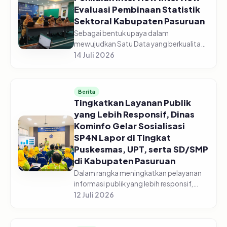
Evaluasi Pembinaan Statistik
Sektoral Kabupaten Pasuruan
Sebagai bentuk upaya dalam
mewujudkan Satu Data yang berkualitas,
Dinas Komunikasi dan Informatika
14 Juli 2026
Kabupaten Pasuruan laksanakan
Penilaian Interview Evaluasi Pembinaan
Statistik Se...
Berita
Tingkatkan Layanan Publik
yang Lebih Responsif, Dinas
Kominfo Gelar Sosialisasi
SP4N Lapor di Tingkat
Puskesmas, UPT, serta SD/SMP
di Kabupaten Pasuruan
Dalam rangka meningkatkan pelayanan
informasi publik yang lebih responsif,
Pemerintah Kabupaten Pasuruan melalui
12 Juli 2026
Dinas Komunikasi dan Informatika
Kabupaten Pasuruan menggelar acara...