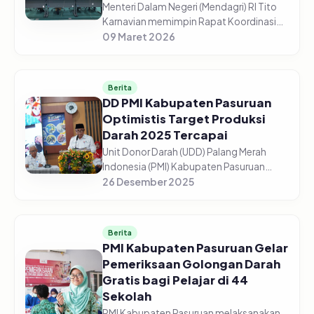
Menteri Dalam Negeri (Mendagri) RI Tito
Karnavian memimpin Rapat Koordinasi
(Rakor) Pengendalian Inflasi Daerah dari
09 Maret 2026
Aula Wan Seri Beni, Dompak,
Tanjungpinang, Senin (9/3/2026). Me...
Berita
DD PMI Kabupaten Pasuruan
Optimistis Target Produksi
Darah 2025 Tercapai
Unit Donor Darah (UDD) Palang Merah
Indonesia (PMI) Kabupaten Pasuruan
optimistis target produksi darah tahun
26 Desember 2025
2025 dapat tercapai sesuai
perencanaan. Dari target 13.500 kantong
dar...
Berita
PMI Kabupaten Pasuruan Gelar
Pemeriksaan Golongan Darah
Gratis bagi Pelajar di 44
Sekolah
PMI Kabupaten Pasuruan melaksanakan