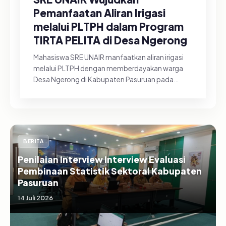
Pemanfaatan Aliran Irigasi
melalui PLTPH dalam Program
TIRTA PELITA di Desa Ngerong
Mahasiswa SRE UNAIR manfaatkan aliran irigasi
melalui PLTPH dengan memberdayakan warga
Desa Ngerong di Kabupaten Pasuruan pada
Minggu (26/07/2026).&nbsp;Pemanfa...
BERITA
Penilaian Interview Interview Evaluasi
Pembinaan Statistik Sektoral Kabupaten
Pasuruan
14 Juli 2026