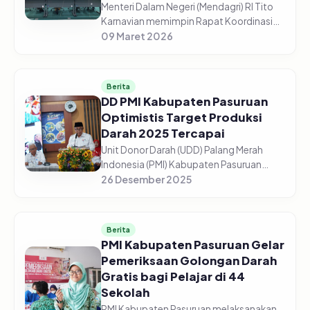
Menteri Dalam Negeri (Mendagri) RI Tito
Karnavian memimpin Rapat Koordinasi
(Rakor) Pengendalian Inflasi Daerah dari
09 Maret 2026
Aula Wan Seri Beni, Dompak,
Tanjungpinang, Senin (9/3/2026). Me...
Berita
DD PMI Kabupaten Pasuruan
Optimistis Target Produksi
Darah 2025 Tercapai
Unit Donor Darah (UDD) Palang Merah
Indonesia (PMI) Kabupaten Pasuruan
optimistis target produksi darah tahun
26 Desember 2025
2025 dapat tercapai sesuai
perencanaan. Dari target 13.500 kantong
dar...
Berita
PMI Kabupaten Pasuruan Gelar
Pemeriksaan Golongan Darah
Gratis bagi Pelajar di 44
Sekolah
PMI Kabupaten Pasuruan melaksanakan