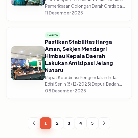
Pemeriksaan Golongan Darah Gratis bagi
5.225 pelajar di 44 sekolah yang tersebar
11 Desember 2025
di setiap sekolah mulai dari SD/Sederajat,
SMP/Sederajat, dan S...
Berita
Pastikan Stabilitas Harga
Aman, Sekjen Mendagri
Himbau Kepala Daerah
Lakukan Antisipasi Jelang
Nataru
Rapat Koordinasi Pengendalian Inflasi
Edisi Senin (8/12/2025) Deputi Badan
Pusat Statistik, Pudji Ismartini
08 Desember 2025
menyampaikan beberapa komoditas
mengalami kenaikan jelang Nataru
(Natal,...
1
2
3
4
5