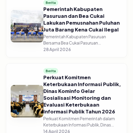
Berita
Pemerintah Kabupaten
Pasuruan dan Bea Cukai
Lakukan Pemusnahan Puluhan
Juta Barang Kena Cukai Ilegal
Pemerintah Kabupaten Pasuruan
Bersama Bea Cukai Pasuruan
melaksanakan pemusnahan jutaan
28 April 2026
barang kena cukai ilegal di halaman GOR
Sasana Krida Anoraga Raci, Senin,
27/04/2026. Pemusn...
Berita
Perkuat Komitmen
Keterbukaan Informasi Publik,
Dinas Kominfo Gelar
Sosialisasi Monitoring dan
Evaluasi Keterbukaan
Informasi Publik Tahun 2026
Perkuat Komitmen Pemerintah dalam
Keterbukaan Informasi Publik, Dinas
Komunikasi dan Informatika Kabupaten
14 April 2026