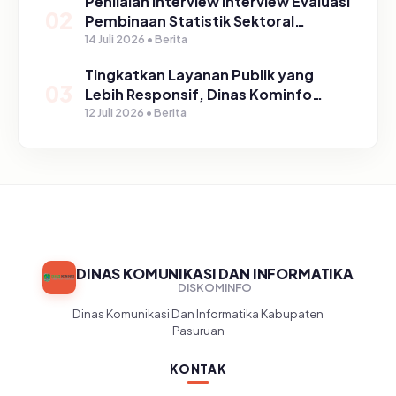
Penilaian Interview Interview Evaluasi
02
Pembinaan Statistik Sektoral
Kabupaten Pasuruan
14 Juli 2026 • Berita
Tingkatkan Layanan Publik yang
03
Lebih Responsif, Dinas Kominfo
Gelar Sosialisasi SP4N Lapor di
12 Juli 2026 • Berita
Tingkat Puskesmas, UPT, serta
SD/SMP di Kabupaten Pasuruan
DINAS KOMUNIKASI DAN INFORMATIKA
DISKOMINFO
Dinas Komunikasi Dan Informatika Kabupaten
Pasuruan
KONTAK