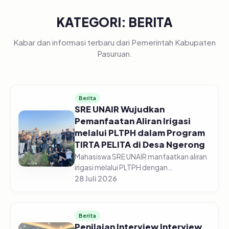
KATEGORI: BERITA
Kabar dan informasi terbaru dari Pemerintah Kabupaten
Pasuruan.
Berita
SRE UNAIR Wujudkan
Pemanfaatan Aliran Irigasi
melalui PLTPH dalam Program
TIRTA PELITA di Desa Ngerong
Mahasiswa SRE UNAIR manfaatkan aliran
irigasi melalui PLTPH dengan
memberdayakan warga Desa Ngerong di
28 Juli 2026
Kabupaten Pasuruan pada Minggu
(26/07/2026).&nbsp;Pemanfaatan
potensi aliran...
Berita
Penilaian Interview Interview