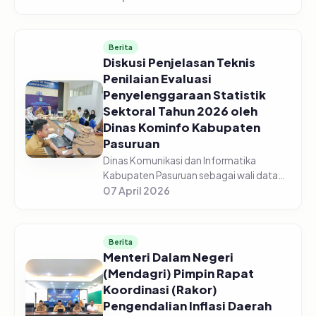
Pasuruan menggelar acara Sosialisasi
Monitoring dan Evaluasi Keterbukaan...
Berita
Diskusi Penjelasan Teknis
Penilaian Evaluasi
Penyelenggaraan Statistik
Sektoral Tahun 2026 oleh
Dinas Kominfo Kabupaten
Pasuruan
Dinas Komunikasi dan Informatika
Kabupaten Pasuruan sebagai wali data
mengadakan Diskusi Bersama Tentang
07 April 2026
Penjelasan Teknis Penilaian Evaluasi
Penyelenggaraan Statistik Sektoral Tah...
Berita
Menteri Dalam Negeri
(Mendagri) Pimpin Rapat
Koordinasi (Rakor)
Pengendalian Inflasi Daerah