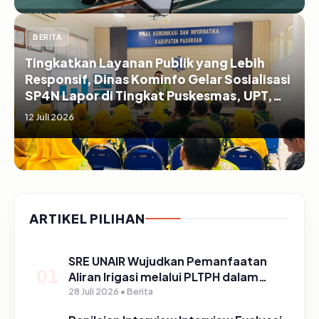
BERITA
Tingkatkan Layanan Publik yang Lebih
Responsif, Dinas Kominfo Gelar Sosialisasi
SP4N Lapor di Tingkat Puskesmas, UPT,
serta SD/SMP di Kabupaten Pasuruan
12 Juli 2026
ARTIKEL PILIHAN
SRE UNAIR Wujudkan Pemanfaatan
01
Aliran Irigasi melalui PLTPH dalam
Program TIRTA PELITA di Desa
28 Juli 2026 • Berita
Ngerong