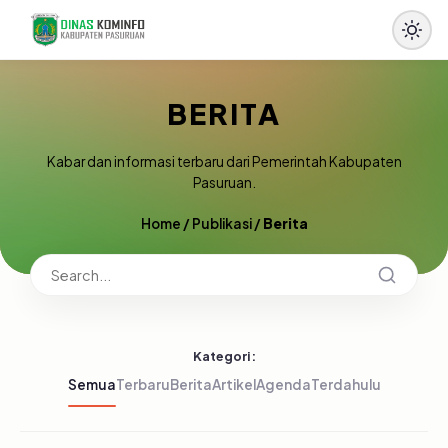
BERITA
Kabar dan informasi terbaru dari Pemerintah Kabupaten
Pasuruan.
Home
/
Publikasi
/
Berita
Kategori:
Semua
Terbaru
Berita
Artikel
Agenda
Terdahulu