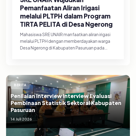
Pemanfaatan Aliran Irigasi
melalui PLTPH dalam Program
TIRTA PELITA di Desa Ngerong
Mahasiswa SRE UNAIR manfaatkan aliran irigasi
melalui PLTPH dengan memberdayakan warga
Desa Ngerong di Kabupaten Pasuruan pada
Minggu (26/07/2026).&nbsp;Pemanfa...
BERITA
Penilaian Interview Interview Evaluasi
Pembinaan Statistik Sektoral Kabupaten
Pasuruan
14 Juli 2026