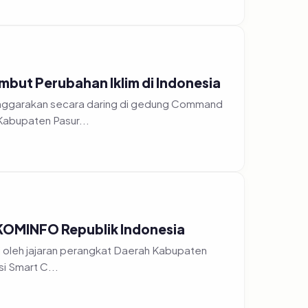
but Perubahan Iklim di Indonesia
Kabupaten Pasur...
n KOMINFO Republik Indonesia
 perangkat Daerah Kabupaten
Pasuruan. Kali ini para ASN tersebut menghadiri kegiatan sosialisasi Smart C...