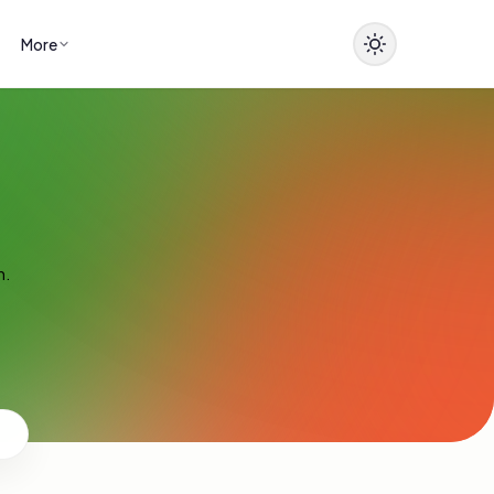
More
n.