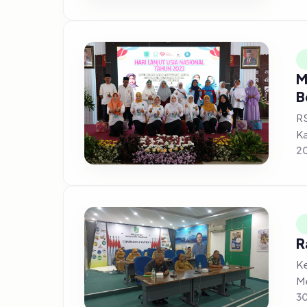
M
B
RS
Ka
20
R
Ke
Me
30