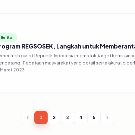
Berita
rogram REGSOSEK, Langkah untuk Memberanta
merintah pusat Republik Indonesia mematok target kemiskinan
ndatang. Pedataan masyarakat yang detail serta akurat diperl
 Maret 2023
1
2
3
4
5