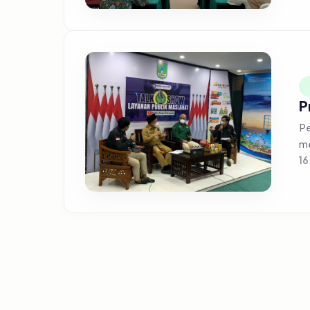
P
Pe
me
16