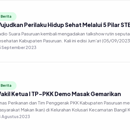
Berita
ujudkan Perilaku Hidup Sehat Melalui 5 Pilar S
dio Suara Pasuruan kembali mengadakan talkshow rutin seputa
sehatan Kabupaten Pasuruan. Kali ini edisi Jum'at (05/09/2023)
5 September 2023
Berita
akil Ketua I TP-PKK Demo Masak Gemarikan
nas Perikanan dan Tim Penggerak PKK Kabupaten Pasuruan m
syarakat Makan Ikan) di Kelurahan Kolusari Kecamatan Bangil 
 Agustus 2023