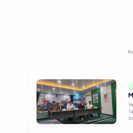
Ka
M
Ja
Ta
0