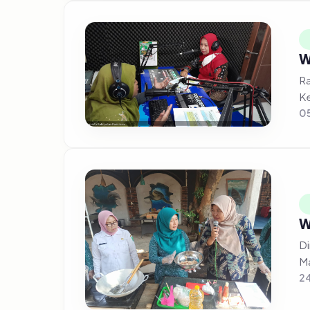
W
Ra
Ke
0
W
Di
Ma
24