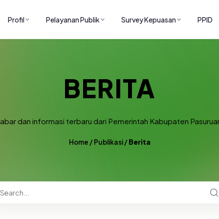
Profil
Pelayanan Publik
Survey Kepuasan
PPID
BERITA
abar dan informasi terbaru dari Pemerintah Kabupaten Pasurua
Home
/
Publikasi
/
Berita