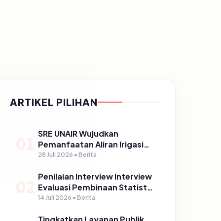
ARTIKEL PILIHAN
SRE UNAIR Wujudkan
01
Pemanfaatan Aliran Irigasi
melalui PLTPH dalam
28 Juli 2026 • Berita
Program TIRTA PELITA di
Penilaian Interview Interview
Desa Ngerong
02
Evaluasi Pembinaan Statistik
Sektoral Kabupaten
14 Juli 2026 • Berita
Pasuruan
Tingkatkan Layanan Publik