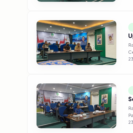
U
Rap
Ce
23
S
Ra
23