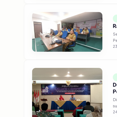
R
Se
Pe
23
D
P
Din
su
24