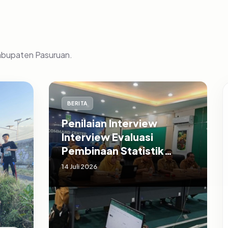
Kabupaten Pasuruan.
BERITA
Penilaian Interview
Interview Evaluasi
Pembinaan Statistik
Sektoral Kabupaten
14 Juli 2026
Pasuruan