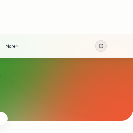
More
n.