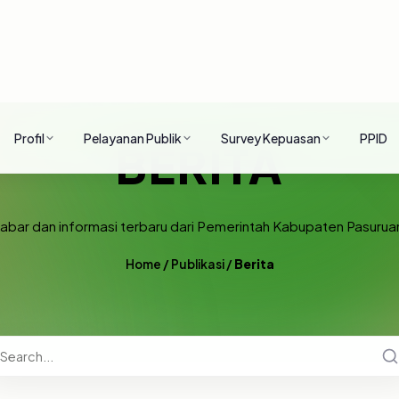
Profil
Pelayanan Publik
Survey Kepuasan
PPID
BERITA
abar dan informasi terbaru dari Pemerintah Kabupaten Pasurua
Home
/
Publikasi
/
Berita