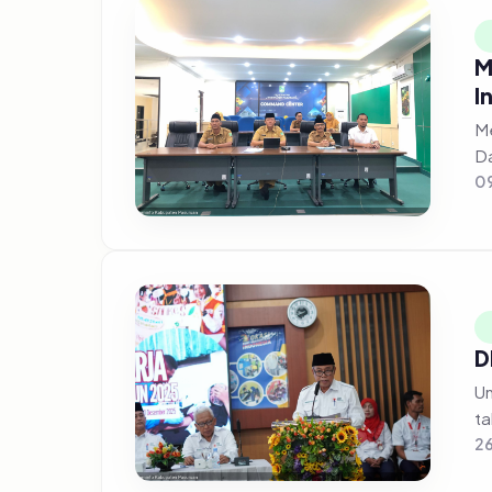
M
I
Me
Da
09
D
Un
ta
2