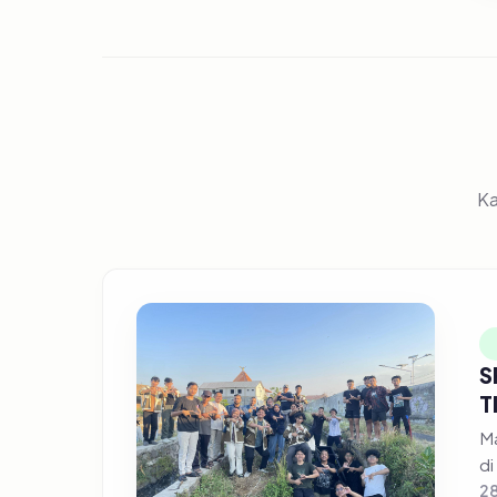
Ka
S
T
Ma
di
28