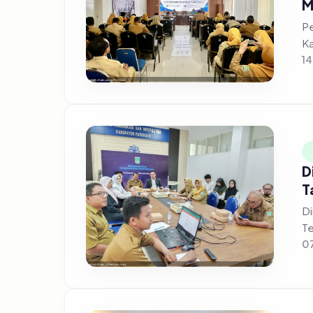
M
Pe
Ka
14
D
T
Di
Te
07