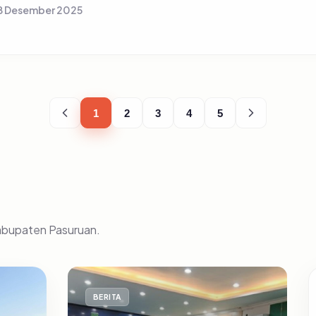
8 Desember 2025
1
2
3
4
5
Kabupaten Pasuruan.
BERITA