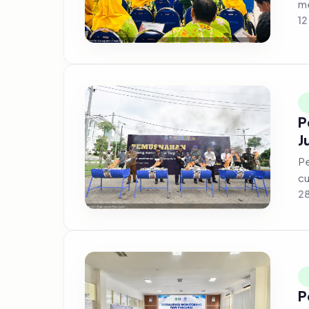
12
P
J
Pe
cu
28
P