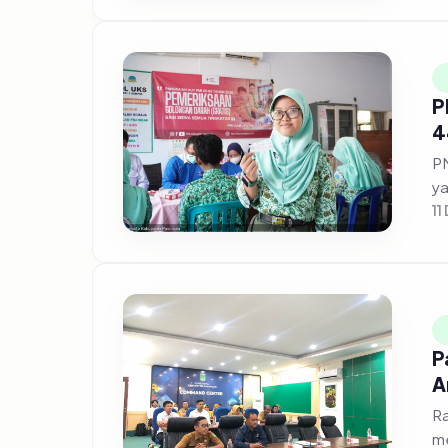
P
4
PM
ya
11
P
A
Ra
me