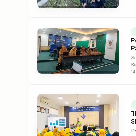
P
P
Se
Ka
14
T
S
Da
me