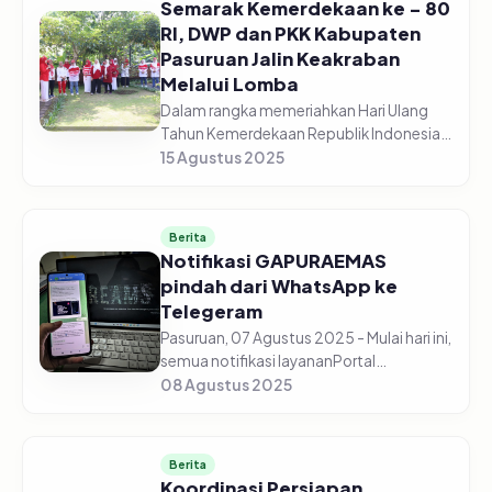
Semarak Kemerdekaan ke – 80
RI, DWP dan PKK Kabupaten
Pasuruan Jalin Keakraban
Melalui Lomba
Dalam rangka memeriahkan Hari Ulang
Tahun Kemerdekaan Republik Indonesia
ke - 80, Dharma Wanita Persatuan
15 Agustus 2025
Kabupaten Pasuruan menyelenggarakan
lomba Semarak Kemerdekaan yang
berlang...
Berita
Notifikasi GAPURAEMAS
pindah dari WhatsApp ke
Telegeram
Pasuruan, 07 Agustus 2025 - Mulai hari ini,
semua notifikasi layananPortal
GAPURAEMAS tidak lagi dikirim lewat
08 Agustus 2025
WhatsApp, tetapi sudah resmi pindah ke
Telegram.Perubahan ini dilakuk...
Berita
Koordinasi Persiapan