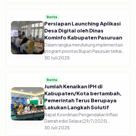
peserta dari berbagai Perangkat Daerah
Kabupaten/Kota Se-Jawa Timur...
Berita
Persiapan Launching Aplikasi
Desa Digital oleh Dinas
Kominfo Kabupaten Pasuruan
Dalam rangka mendukung implementasi
program prioritas Bupati Pasuruan terkait
digitalisasi layanan publik, Dinas
30 Juli 2025
Komunikasi dan Informatika Kabupaten
Pasuruan menggelar rapat koord...
Berita
Jumlah Kenaikan IPH di
Kabupaten/Kota bertambah,
Pemerintah Terus Berupaya
Lakukan Langkah Solutif
Rapat Koordinasi Pengendalian Inflasi
Daerah edisi Selasa (29/7/2025)
Sekretaris Jenderal Kementerian Dalam
30 Juli 2025
Negeri, Tomsi Tohir menghimbau setiap