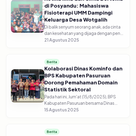
di Posyandu: Mahasiswa
Fisioterapi UMM Dampingi
Keluarga Desa Wotgalih
Di balik senyum seorang anak, ada cinta
dan kesehatan yang dijaga dengan penuh
kesadaran. Namun, edukasi kesehatan
21 Agustus 2025
keluarga masih sering dipahami sebatas
angka timbangan dan jadwal...
Berita
Kolaborasi Dinas Kominfo dan
BPS Kabupaten Pasuruan
Dorong Pemahaman Domain
Statistik Sektoral
Pada hari ini, Jum'at (15/8/2025), BPS
Kabupaten Pasuruan bersama Dinas
Komunikasi dan Informatika (Diskominfo)
15 Agustus 2025
Kabupaten Pasuruan kembali
melaksanakan kegiatan pembinaan
statistik...
Berita