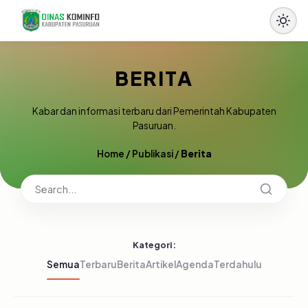
BERITA
Kabar dan informasi terbaru dari Pemerintah Kabupaten
Pasuruan.
Home
/
Publikasi
/
Berita
Kategori:
Semua
Terbaru
Berita
Artikel
Agenda
Terdahulu