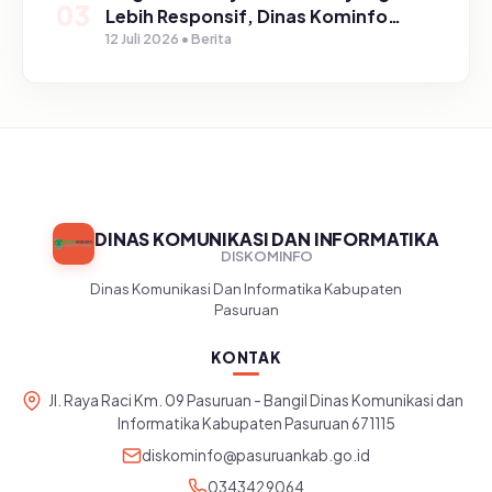
03
Lebih Responsif, Dinas Kominfo
Gelar Sosialisasi SP4N Lapor di
12 Juli 2026 • Berita
Tingkat Puskesmas, UPT, serta
SD/SMP di Kabupaten Pasuruan
DINAS KOMUNIKASI DAN INFORMATIKA
DISKOMINFO
Dinas Komunikasi Dan Informatika Kabupaten
Pasuruan
KONTAK
Jl. Raya Raci Km. 09 Pasuruan - Bangil Dinas Komunikasi dan
Informatika Kabupaten Pasuruan 671115
diskominfo@pasuruankab.go.id
0343429064