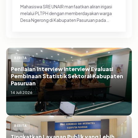
Mahasiswa SRE UNAIR manfaatkan aliran irigasi
melalui PLTPH dengan memberdayakan warga
Desa Ngerong di Kabupaten Pasuruan pada
Minggu (26/07/2026).&nbsp;Pemanfa...
BERITA
Penilaian Interview Interview Evaluasi
Pembinaan Statistik Sektoral Kabupaten
Pasuruan
14 Juli 2026
BERITA
Tingkatkan Layanan Publik yang Lebih