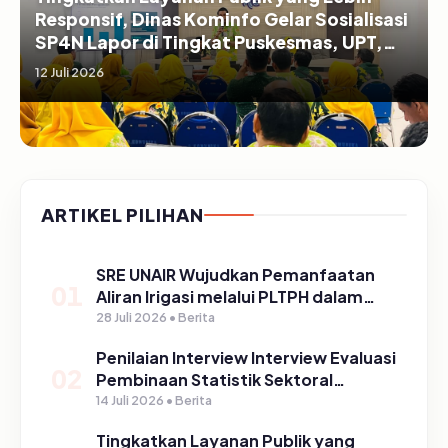
Responsif, Dinas Kominfo Gelar Sosialisasi
SP4N Lapor di Tingkat Puskesmas, UPT,
serta SD/SMP di Kabupaten Pasuruan
12 Juli 2026
ARTIKEL PILIHAN
SRE UNAIR Wujudkan Pemanfaatan
01
Aliran Irigasi melalui PLTPH dalam
Program TIRTA PELITA di Desa
28 Juli 2026 • Berita
Ngerong
Penilaian Interview Interview Evaluasi
02
Pembinaan Statistik Sektoral
Kabupaten Pasuruan
14 Juli 2026 • Berita
Tingkatkan Layanan Publik yang