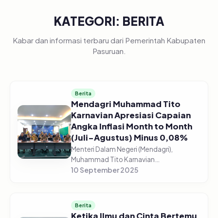
KATEGORI: BERITA
Kabar dan informasi terbaru dari Pemerintah Kabupaten
Pasuruan.
Berita
Mendagri Muhammad Tito
Karnavian Apresiasi Capaian
Angka Inflasi Month to Month
(Juli-Agustus) Minus 0,08%
Menteri Dalam Negeri (Mendagri),
Muhammad Tito Karnavian
mengapresiasi capaian angka inflasi
10 September 2025
turun dari angka 2,37% menjadi 2,31%
(year on year) dan inflasi (month to
month) dari b...
Berita
Ketika Ilmu dan Cinta Bertemu