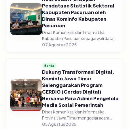
Pendataan Statistik Sektoral
Kabupaten Pasuruan oleh
Dinas Kominfo Kabupaten
Pasuruan
Dinas Komunikasi dan Informatika
Kabupaten Pasuruan sebagai wali data
berkoordinasi dengan pembina data
07 Agustus 2025
dalam hal ini Badan Pusat Statistik dan
Konsultan untuk rencana&nbsp;
pendat...
Berita
Dukung Transformasi Digital,
Kominfo Jawa Timur
Selenggarakan Program
CERDIG (Cerdas Digital)
Bersama Para Admin Pengelola
Media Sosial Pemerintah
Dinas Komunikasi dan Informatika
Provinsi Jawa Timur menggelar acara
CERDIG (Cerdas Digital) yang di ikuti oleh
05 Agustus 2025