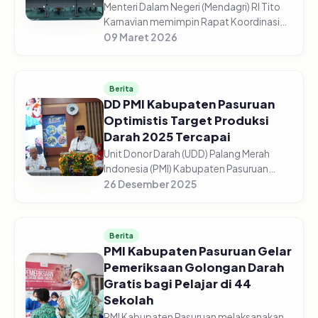
Menteri Dalam Negeri (Mendagri) RI Tito
Karnavian memimpin Rapat Koordinasi
(Rakor) Pengendalian Inflasi Daerah dari
09 Maret 2026
Aula Wan Seri Beni, Dompak,
Tanjungpinang, Senin (9/3/2026). Me...
Berita
DD PMI Kabupaten Pasuruan
Optimistis Target Produksi
Darah 2025 Tercapai
Unit Donor Darah (UDD) Palang Merah
Indonesia (PMI) Kabupaten Pasuruan
optimistis target produksi darah tahun
26 Desember 2025
2025 dapat tercapai sesuai
perencanaan. Dari target 13.500 kantong
dar...
Berita
PMI Kabupaten Pasuruan Gelar
Pemeriksaan Golongan Darah
Gratis bagi Pelajar di 44
Sekolah
PMI Kabupaten Pasuruan melaksanakan