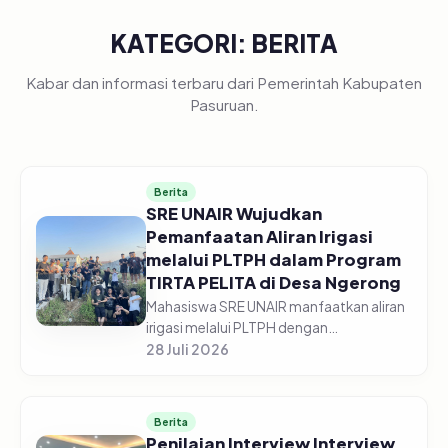
KATEGORI: BERITA
Kabar dan informasi terbaru dari Pemerintah Kabupaten
Pasuruan.
Berita
SRE UNAIR Wujudkan
Pemanfaatan Aliran Irigasi
melalui PLTPH dalam Program
TIRTA PELITA di Desa Ngerong
Mahasiswa SRE UNAIR manfaatkan aliran
irigasi melalui PLTPH dengan
memberdayakan warga Desa Ngerong di
28 Juli 2026
Kabupaten Pasuruan pada Minggu
(26/07/2026).&nbsp;Pemanfaatan
potensi aliran...
Berita
Penilaian Interview Interview