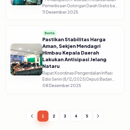
Pemeriksaan Golongan Darah Gratis bagi
5.225 pelajar di 44 sekolah yang tersebar
11 Desember 2025
di setiap sekolah mulai dari SD/Sederajat,
SMP/Sederajat, dan S...
Berita
Pastikan Stabilitas Harga
Aman, Sekjen Mendagri
Himbau Kepala Daerah
Lakukan Antisipasi Jelang
Nataru
Rapat Koordinasi Pengendalian Inflasi
Edisi Senin (8/12/2025) Deputi Badan
Pusat Statistik, Pudji Ismartini
08 Desember 2025
menyampaikan beberapa komoditas
mengalami kenaikan jelang Nataru
(Natal,...
1
2
3
4
5