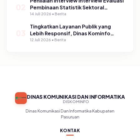
Penilaian Interview Interview Evaluasi
02
Pembinaan Statistik Sektoral
Kabupaten Pasuruan
14 Juli 2026 • Berita
Tingkatkan Layanan Publik yang
03
Lebih Responsif, Dinas Kominfo
Gelar Sosialisasi SP4N Lapor di
12 Juli 2026 • Berita
Tingkat Puskesmas, UPT, serta
SD/SMP di Kabupaten Pasuruan
DINAS KOMUNIKASI DAN INFORMATIKA
DISKOMINFO
Dinas Komunikasi Dan Informatika Kabupaten
Pasuruan
KONTAK