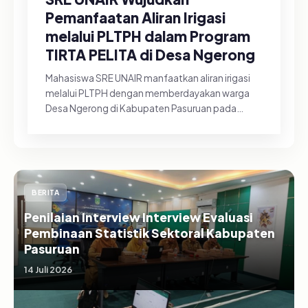
Pemanfaatan Aliran Irigasi
melalui PLTPH dalam Program
TIRTA PELITA di Desa Ngerong
Mahasiswa SRE UNAIR manfaatkan aliran irigasi
melalui PLTPH dengan memberdayakan warga
Desa Ngerong di Kabupaten Pasuruan pada
Minggu (26/07/2026).&nbsp;Pemanfa...
BERITA
Penilaian Interview Interview Evaluasi
Pembinaan Statistik Sektoral Kabupaten
Pasuruan
14 Juli 2026