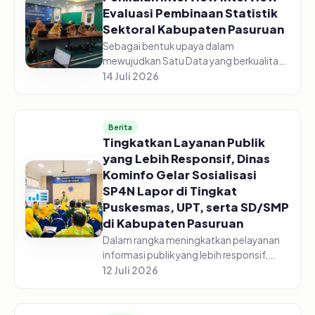
Evaluasi Pembinaan Statistik
Sektoral Kabupaten Pasuruan
Sebagai bentuk upaya dalam
mewujudkan Satu Data yang berkualitas,
Dinas Komunikasi dan Informatika
14 Juli 2026
Kabupaten Pasuruan laksanakan
Penilaian Interview Evaluasi Pembinaan
Statistik Se...
Berita
Tingkatkan Layanan Publik
yang Lebih Responsif, Dinas
Kominfo Gelar Sosialisasi
SP4N Lapor di Tingkat
Puskesmas, UPT, serta SD/SMP
di Kabupaten Pasuruan
Dalam rangka meningkatkan pelayanan
informasi publik yang lebih responsif,
Pemerintah Kabupaten Pasuruan melalui
12 Juli 2026
Dinas Komunikasi dan Informatika
Kabupaten Pasuruan menggelar acara...