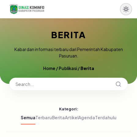
BERITA
Kabar dan informasi terbaru dari Pemerintah Kabupaten
Pasuruan.
Home
/
Publikasi
/
Berita
Kategori:
Semua
Terbaru
Berita
Artikel
Agenda
Terdahulu