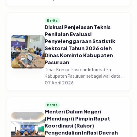
Pasuruan menggelar acara Sosialisasi
Monitoring dan Evaluasi Keterbukaan...
Berita
Diskusi Penjelasan Teknis
Penilaian Evaluasi
Penyelenggaraan Statistik
Sektoral Tahun 2026 oleh
Dinas Kominfo Kabupaten
Pasuruan
Dinas Komunikasi dan Informatika
Kabupaten Pasuruan sebagai wali data
mengadakan Diskusi Bersama Tentang
07 April 2026
Penjelasan Teknis Penilaian Evaluasi
Penyelenggaraan Statistik Sektoral Tah...
Berita
Menteri Dalam Negeri
(Mendagri) Pimpin Rapat
Koordinasi (Rakor)
Pengendalian Inflasi Daerah