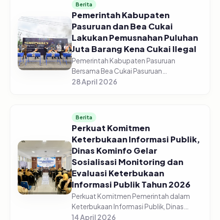
Berita
Pemerintah Kabupaten
Pasuruan dan Bea Cukai
Lakukan Pemusnahan Puluhan
Juta Barang Kena Cukai Ilegal
Pemerintah Kabupaten Pasuruan
Bersama Bea Cukai Pasuruan
melaksanakan pemusnahan jutaan
28 April 2026
barang kena cukai ilegal di halaman GOR
Sasana Krida Anoraga Raci, Senin,
27/04/2026. Pemusn...
Berita
Perkuat Komitmen
Keterbukaan Informasi Publik,
Dinas Kominfo Gelar
Sosialisasi Monitoring dan
Evaluasi Keterbukaan
Informasi Publik Tahun 2026
Perkuat Komitmen Pemerintah dalam
Keterbukaan Informasi Publik, Dinas
Komunikasi dan Informatika Kabupaten
14 April 2026