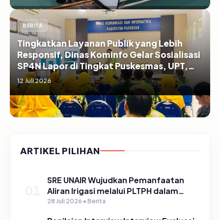
BERITA
Tingkatkan Layanan Publik yang Lebih
Responsif, Dinas Kominfo Gelar Sosialisasi
SP4N Lapor di Tingkat Puskesmas, UPT,
serta SD/SMP di Kabupaten Pasuruan
12 Juli 2026
ARTIKEL PILIHAN
SRE UNAIR Wujudkan Pemanfaatan
01
Aliran Irigasi melalui PLTPH dalam
Program TIRTA PELITA di Desa
28 Juli 2026 • Berita
Ngerong