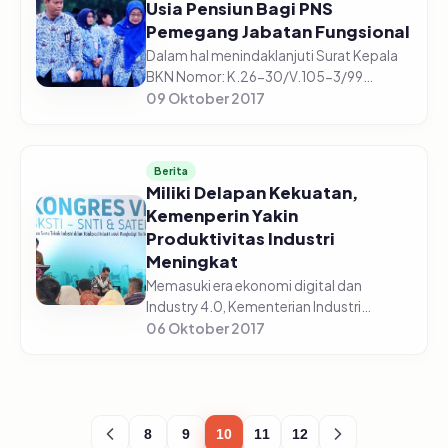
Usia Pensiun Bagi PNS
Pemegang Jabatan Fungsional
Dalam hal menindaklanjuti Surat Kepala
BKN Nomor: K.26-30/V.105-3/99
tertanggal 15 September 2017 tentang
09 Oktober 2017
Wewenang Pemberhentian Pegawai
Negeri Sipil (PNS), Kepala Badan
Kepegawaia...
Berita
Miliki Delapan Kekuatan,
Kemenperin Yakin
Produktivitas Industri
Meningkat
Memasuki era ekonomi digital dan
Industry 4.0, Kementerian Industri
menjabarkan kekuatan-kekuatan
06 Oktober 2017
Indonesia dalam upaya memacu
produktivitas industri nasional. Menteri
Perindustria...
8
9
10
11
12