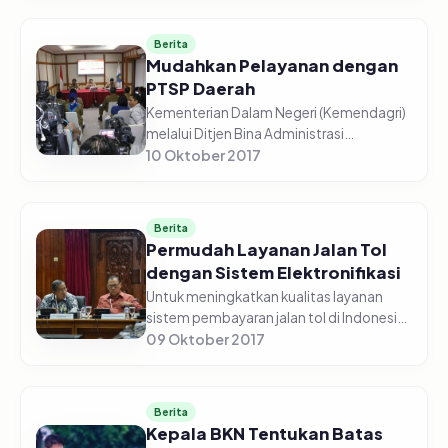
barang menuju ekonomi berbasis
layanan, di...
Berita
Mudahkan Pelayanan dengan
PTSP Daerah
Kementerian Dalam Negeri (Kemendagri)
melalui Ditjen Bina Administrasi
Kewilayahan (Adwil) mendorong
10 Oktober 2017
pemerintah daerah (pemda) untuk
mengoptimalkan Pusat Pelayanan
Terpadu Satu Pin...
Berita
Permudah Layanan Jalan Tol
dengan Sistem Elektronifikasi
Untuk meningkatkan kualitas layanan
sistem pembayaran jalan tol di Indonesia,
Kementerian Koordinator Bidang
09 Oktober 2017
Perekonomian, Kementerian Pekerjaan
Umum dan Perumahan Rakyat (PUPR), B...
Berita
Kepala BKN Tentukan Batas