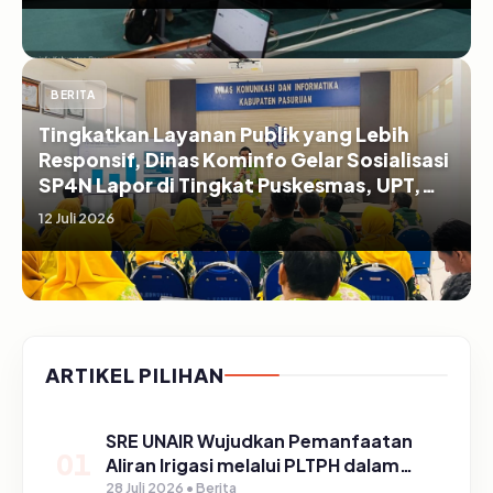
BERITA
Tingkatkan Layanan Publik yang Lebih
Responsif, Dinas Kominfo Gelar Sosialisasi
SP4N Lapor di Tingkat Puskesmas, UPT,
serta SD/SMP di Kabupaten Pasuruan
12 Juli 2026
ARTIKEL PILIHAN
SRE UNAIR Wujudkan Pemanfaatan
01
Aliran Irigasi melalui PLTPH dalam
Program TIRTA PELITA di Desa
28 Juli 2026 • Berita