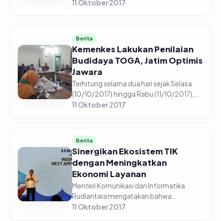
kelola pemerintahan desa, Ditjen Bina
11 Oktober 2017
Pemerintahan Desa (Pemdes)
Kementerian Dalam Negeri (Kemendagri)
akan mengembang...
Berita
Kemenkes Lakukan Penilaian
Budidaya TOGA, Jatim Optimis
Jawara
Terhitung selama dua hari sejak Selasa
(10/10/2017) hingga Rabu (11/10/2017),
Tim Kementerian Kesehatan (Kemenkes)
11 Oktober 2017
melakukan penilaian dalam lomba
pemanfaatan Tanaman Obat Keluarga...
Berita
Sinergikan Ekosistem TIK
dengan Meningkatkan
Ekonomi Layanan
Menteri Komunikasi dan Informatika
Rudiantara mengatakan bahwa
percepatan ekonomi Indonesia sudah
11 Oktober 2017
beralih dari ekonomi berbasis komoditas