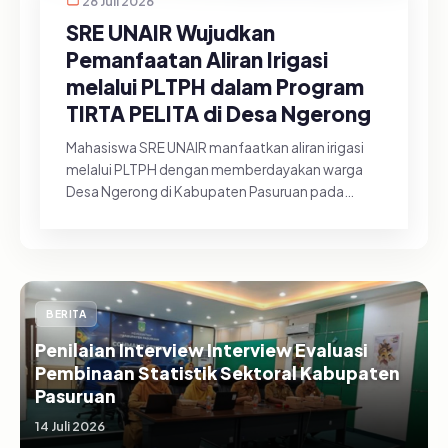
28 Juli 2026
SRE UNAIR Wujudkan
Pemanfaatan Aliran Irigasi
melalui PLTPH dalam Program
TIRTA PELITA di Desa Ngerong
Mahasiswa SRE UNAIR manfaatkan aliran irigasi
melalui PLTPH dengan memberdayakan warga
Desa Ngerong di Kabupaten Pasuruan pada
Minggu (26/07/2026).&nbsp;Pemanfa...
BERITA
Penilaian Interview Interview Evaluasi
Pembinaan Statistik Sektoral Kabupaten
Pasuruan
14 Juli 2026