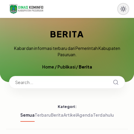
BERITA
Kabar dan informasi terbaru dari Pemerintah Kabupaten
Pasuruan.
Home
/
Publikasi
/
Berita
Kategori:
Semua
Terbaru
Berita
Artikel
Agenda
Terdahulu