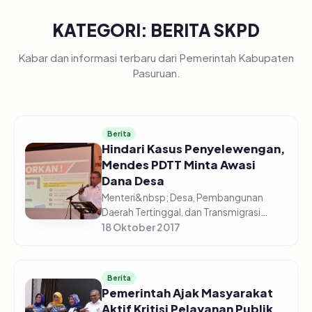
KATEGORI: BERITA SKPD
Kabar dan informasi terbaru dari Pemerintah Kabupaten
Pasuruan.
Berita
Hindari Kasus Penyelewengan,
Mendes PDTT Minta Awasi
Dana Desa
Menteri&nbsp; Desa, Pembangunan
Daerah Tertinggal, dan Transmigrasi
(Mendes PDTT) Eko Putro Sandjojo
18 Oktober 2017
meminta untuk mengawasi dana desa
agar terhindar dari kasus penyelewengan.
Hal...
Berita
Pemerintah Ajak Masyarakat
Aktif Kritisi Pelayanan Publik