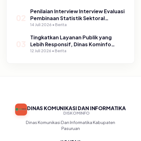
Ngerong
Penilaian Interview Interview Evaluasi
02
Pembinaan Statistik Sektoral
Kabupaten Pasuruan
14 Juli 2026 • Berita
Tingkatkan Layanan Publik yang
03
Lebih Responsif, Dinas Kominfo
Gelar Sosialisasi SP4N Lapor di
12 Juli 2026 • Berita
Tingkat Puskesmas, UPT, serta
SD/SMP di Kabupaten Pasuruan
DINAS KOMUNIKASI DAN INFORMATIKA
DISKOMINFO
Dinas Komunikasi Dan Informatika Kabupaten
Pasuruan