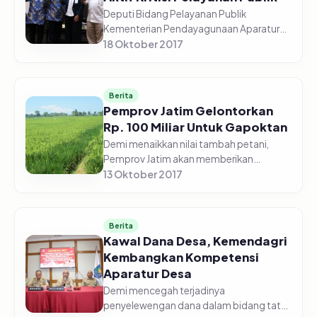
Deputi Bidang Pelayanan Publik
Kementerian Pendayagunaan Aparatur
Negara dan Reformasi Birokrasi Diah
18 Oktober 2017
Natalisa mengajak masyarakat untuk
aktif berpartisipasi dalam menyampaikan
pen...
Berita
Pemprov Jatim Gelontorkan
Rp. 100 Miliar Untuk Gapoktan
Demi menaikkan nilai tambah petani,
Pemprov Jatim akan memberikan
pinjaman lunak sebesar Rp 100 miliar
13 Oktober 2017
untuk gabungan kelompok tani
(Gapoktan) di Jawa Timur. Adanya dana
pinjaman i...
Berita
Kawal Dana Desa, Kemendagri
Kembangkan Kompetensi
Aparatur Desa
Demi mencegah terjadinya
penyelewengan dana dalam bidang tata