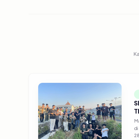
Ka
S
T
Ma
di
28