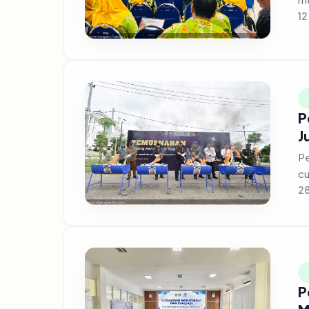
12
P
J
Pe
cu
28
P