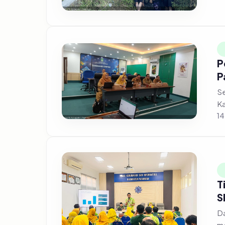
P
P
Se
Ka
14
T
S
Da
me