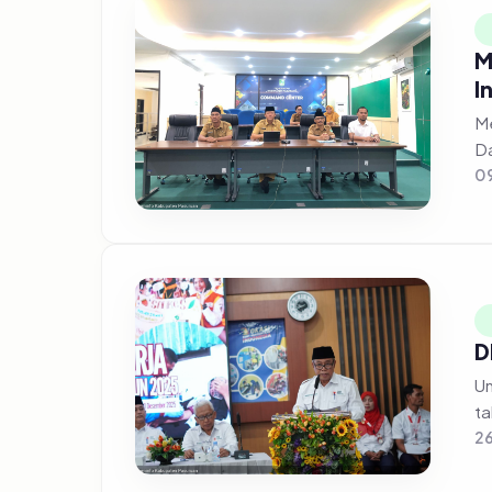
M
I
Me
Da
09
D
Un
ta
2