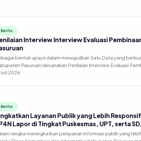
Berita
enilaian Interview Interview Evaluasi Pembinaa
asuruan
bagai bentuk upaya dalam mewujudkan Satu Data yang berkuali
bupaten Pasuruan laksanakan Penilaian Interview Evaluasi Pembi
 Juli 2026
Berita
ingkatkan Layanan Publik yang Lebih Responsif,
P4N Lapor di Tingkat Puskesmas, UPT, serta S
lam rangka meningkatkan pelayanan informasi publik yang lebi
lalui Dinas Komunikasi dan Informatika Kabupaten Pasuruan me