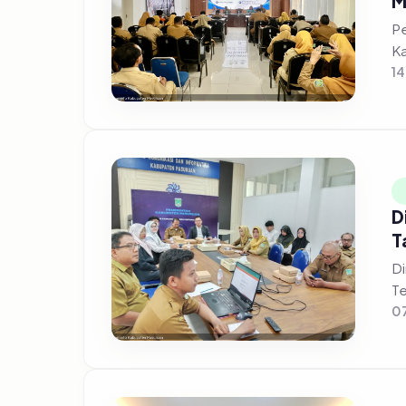
M
Pe
Ka
14
D
T
Di
Te
07