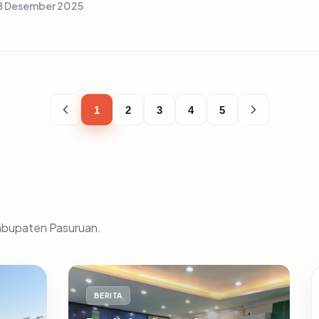
8 Desember 2025
1
2
3
4
5
Kabupaten Pasuruan.
BERITA