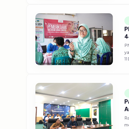
P
4
PM
ya
11
P
A
Ra
me