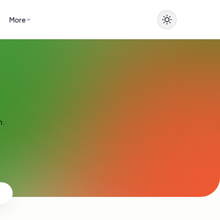
More
n.