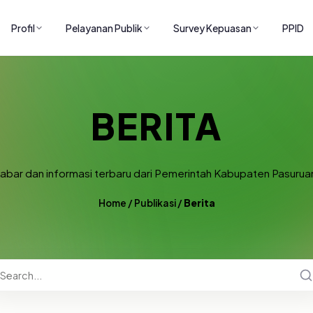
Profil
Pelayanan Publik
Survey Kepuasan
PPID
BERITA
abar dan informasi terbaru dari Pemerintah Kabupaten Pasurua
Home
/
Publikasi
/
Berita