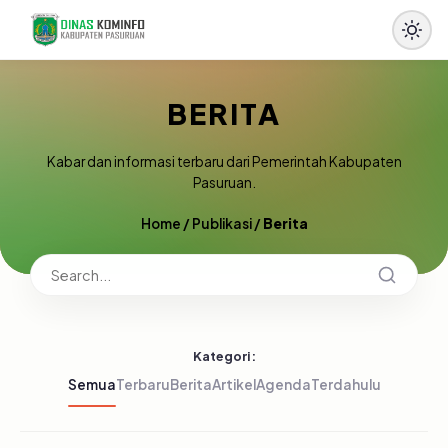
BERITA
Kabar dan informasi terbaru dari Pemerintah Kabupaten
Pasuruan.
Home
/
Publikasi
/
Berita
Kategori:
Semua
Terbaru
Berita
Artikel
Agenda
Terdahulu