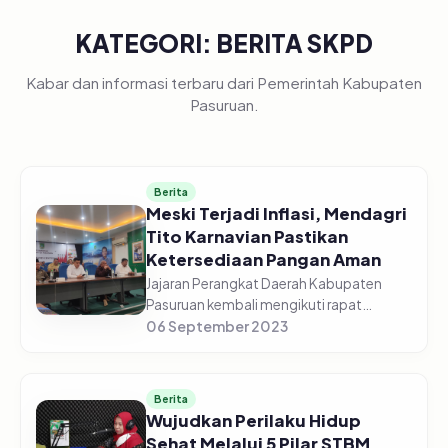
KATEGORI: BERITA SKPD
Kabar dan informasi terbaru dari Pemerintah Kabupaten
Pasuruan.
Berita
Meski Terjadi Inflasi, Mendagri
Tito Karnavian Pastikan
Ketersediaan Pangan Aman
Jajaran Perangkat Daerah Kabupaten
Pasuruan kembali mengikuti rapat
koordinasi pengendalian inflasi daerah
06 September 2023
Tahun 2023, edisi Senin (04/09/2023)
Pagi, di gedung Command Center
Dinas...
Berita
Wujudkan Perilaku Hidup
Sehat Melalui 5 Pilar STBM