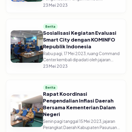
diselenggarakan secara daring di gedung
23 Mei 2023
Command Center pada Senin pagi, 22
Mei 2023. Jajaran Perangkat Daerah
Kabupaten Pasur...
Berita
Sosialisasi Kegiatan Evaluasi
Smart City dengan KOMINFO
Republik Indonesia
Rabu pagi, 17 Mei 2023, ruang Command
Center kembali dipadati oleh jajaran
perangkat Daerah Kabupaten Pasuruan.
23 Mei 2023
Kali ini para ASN tersebut menghadiri
kegiatan sosialisasi Smart C...
Berita
Rapat Koordinasi
Pengendalian Inflasi Daerah
Bersama Kementerian Dalam
Negeri
Senin pagi tanggal 15 Mei 2023, jajaran
Perangkat Daerah Kabupaten Pasuruan