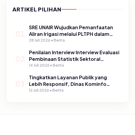
ARTIKEL PILIHAN
SRE UNAIR Wujudkan Pemanfaatan
01
Aliran Irigasi melalui PLTPH dalam
Program TIRTA PELITA di Desa
28 Juli 2026 • Berita
Ngerong
Penilaian Interview Interview Evaluasi
02
Pembinaan Statistik Sektoral
Kabupaten Pasuruan
14 Juli 2026 • Berita
Tingkatkan Layanan Publik yang
03
Lebih Responsif, Dinas Kominfo
Gelar Sosialisasi SP4N Lapor di
12 Juli 2026 • Berita
Tingkat Puskesmas, UPT, serta
SD/SMP di Kabupaten Pasuruan