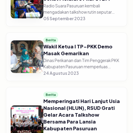
Radio Suara Pasuruan kembali
mengadakan talkshow rutin seputar
kesehatan, bekerja sama dengan Dinas
05 September 2023
Kesehatan Kabupaten Pasuruan. Kali ini
edisi Jum'at (05/09/2023) Pagi, dengan
to...
Berita
Wakil Ketua I TP-PKK Demo
Masak Gemarikan
Dinas Perikanan dan Tim Penggerak PKK
Kabupaten Pasuruan memperluas
kampanye Gemarikan (Gerakan
24 Agustus 2023
Masyarakat Makan Ikan) di Kelurahan
Kolusari Kecamatan Bangil Kabupaten
Pasuruan pad...
Berita
Memperingati Hari Lanjut Usia
Nasional (HLUN), RSUD Grati
Gelar Acara Talkshow
Bersama Para Lansia
Kabupaten Pasuruan