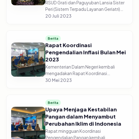
RSUD Grati dan Paguyuban Lansia Sister
Peri (Sistem Terpadu Layanan Geriatri)
Bersama Tim Penggerak PKK Kabupaten
20 Juli 2023
Pasuruan, menggelar Acara Hari Lanjut
Usia Nasional Tahun 2023, da...
Berita
Rapat Koordinasi
Pengendalian Inflasi Bulan Mei
2023
Kementerian Dalam Negeri kembali
mengadakan Rapat Koordinasi
Pengendalian Pangan pada Senin pagi,
30 Mei 2023
29 Mei 2023. Menteri Dalam Negeri,
Muhammad Tito Karnavian, hadir
sekaligus memimp...
Berita
Upaya Menjaga Kestabilan
Pangan dalam Menyambut
Perubahan Iklim di Indonesia
Rapat mingguan Koordinasi
Pengendalian Pangan kembali