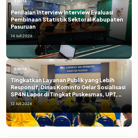
BERITA
Penilaian Interview Interview Evaluasi
Pembinaan Statistik Sektoral Kabupaten
Pasuruan
14 Juli 2026
BERITA
Tingkatkan Layanan Publik yang Lebih
Responsif, Dinas Kominfo Gelar Sosialisasi
SP4N Lapor di Tingkat Puskesmas, UPT,
serta SD/SMP di Kabupaten Pasuruan
12 Juli 2026