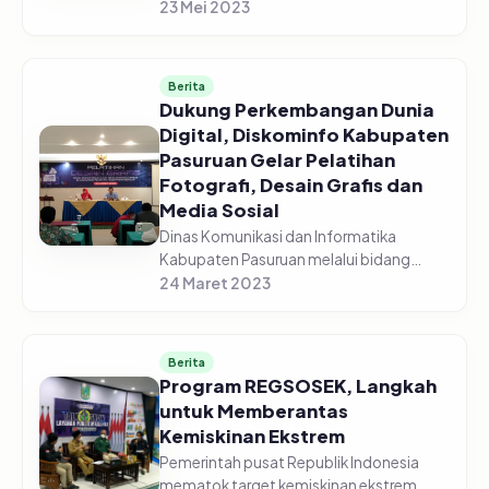
menghadiri Rapat Koordinasi
23 Mei 2023
Pengendalian Pangan di gedung
Command Center yang diselenggarakan
secara vir...
Berita
Dukung Perkembangan Dunia
Digital, Diskominfo Kabupaten
Pasuruan Gelar Pelatihan
Fotografi, Desain Grafis dan
Media Sosial
Dinas Komunikasi dan Informatika
Kabupaten Pasuruan melalui bidang
Informasi dan Komunikasi Publik (IKP)
24 Maret 2023
sukses menggelar pelatihan fotografi,
desain grafis dan media sosial, pada...
Berita
Program REGSOSEK, Langkah
untuk Memberantas
Kemiskinan Ekstrem
Pemerintah pusat Republik Indonesia
mematok target kemiskinan ekstrem